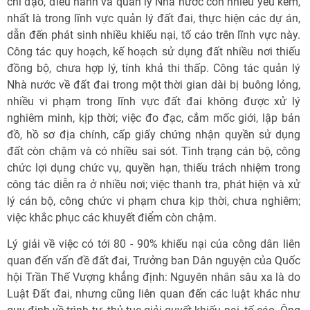
chỉ đạo, điều hành và quản lý Nhà nước còn nhiều yếu kém,
nhất là trong lĩnh vực quản lý đất đai, thực hiện các dự án,
dẫn đến phát sinh nhiều khiếu nại, tố cáo trên lĩnh vực này.
Công tác quy hoạch, kế hoạch sử dụng đất nhiều nơi thiếu
đồng bộ, chưa hợp lý, tính khả thi thấp. Công tác quản lý
Nhà nước về đất đai trong một thời gian dài bị buông lỏng,
nhiều vi phạm trong lĩnh vực đất đai không được xử lý
nghiêm minh, kịp thời; việc đo đạc, cắm mốc giới, lập bản
đồ, hồ sơ địa chính, cấp giấy chứng nhận quyền sử dụng
đất còn chậm và có nhiều sai sót. Tình trạng cán bộ, công
chức lợi dụng chức vụ, quyền hạn, thiếu trách nhiệm trong
công tác diễn ra ở nhiều nơi; việc thanh tra, phát hiện và xử
lý cán bộ, công chức vi phạm chưa kịp thời, chưa nghiêm;
việc khắc phục các khuyết điểm còn chậm.
Lý giải về việc có tới 80 - 90% khiếu nại của công dân liên
quan đến vấn đề đất đai, Trưởng ban Dân nguyện của Quốc
hội Trần Thế Vượng khẳng định: Nguyên nhân sâu xa là do
Luật Đất đai, nhưng cũng liên quan đến các luật khác như