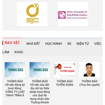
RAO VẶT
NHÀ ĐẤT
HỌC HÀNH
XE
ĐIỆN TỬ
VIỆC
LÀM
KHÁC
THÔNG BÁO
THÔNG BÁO
THÔNG BÁO
THÔNG BÁO
Về việc đăng ký
Về việc sửa đổi
TUYỂN DỤNG
(Truy tìm người)
hoạt động:
địa chỉ tại Giấy
CÔNG TY LUẬT
phép họat động
TNHH TRẦN Á
của Quỹ tín
dụng nhân dân
Trường Khánh