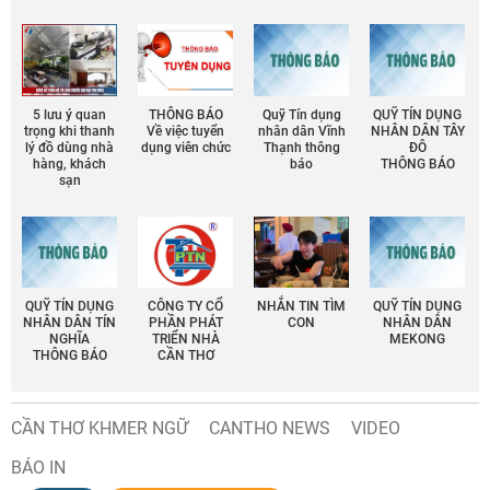
5 lưu ý quan
THÔNG BÁO
Quỹ Tín dụng
QUỸ TÍN DỤNG
trọng khi thanh
Về việc tuyển
nhân dân Vĩnh
NHÂN DÂN TÂY
lý đồ dùng nhà
dụng viên chức
Thạnh thông
ĐÔ
hàng, khách
báo
THÔNG BÁO
sạn
QUỸ TÍN DỤNG
CÔNG TY CỔ
NHẮN TIN TÌM
QUỸ TÍN DỤNG
NHÂN DÂN TÍN
PHẦN PHÁT
CON
NHÂN DÂN
NGHĨA
TRIỂN NHÀ
MEKONG
THÔNG BÁO
CẦN THƠ
CẦN THƠ KHMER NGỮ
CANTHO NEWS
VIDEO
BÁO IN