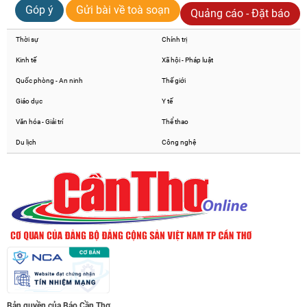
Góp ý
Gửi bài về toà soạn
Quảng cáo - Đặt báo
Thời sự
Chính trị
Kinh tế
Xã hội - Pháp luật
Quốc phòng - An ninh
Thế giới
Giáo dục
Y tế
Văn hóa - Giải trí
Thể thao
Du lịch
Công nghệ
Bản quyền của Báo Cần Thơ