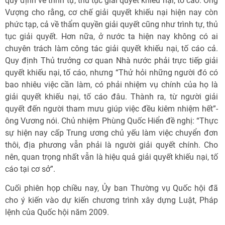
quy định về trình tự, thủ tục giải quyết khiếu nại, tố cáo. Ông
Vượng cho rằng, cơ chế giải quyết khiếu nại hiện nay còn
phức tạp, cả về thẩm quyền giải quyết cũng như trình tự, thủ
tục giải quyết. Hơn nữa, ở nước ta hiện nay không có ai
chuyên trách làm công tác giải quyết khiếu nại, tố cáo cả.
Quy định Thủ trưởng cơ quan Nhà nước phải trực tiếp giải
quyết khiếu nại, tố cáo, nhưng “Thử hỏi những người đó có
bao nhiêu việc cần làm, có phải nhiệm vụ chính của họ là
giải quyết khiếu nại, tố cáo đâu. Thành ra, từ người giải
quyết đến người tham mưu giúp việc đều kiêm nhiệm hết”-
ông Vương nói. Chủ nhiệm Phùng Quốc Hiển đề nghị: “Thực
sự hiện nay cấp Trung ương chủ yếu làm việc chuyển đơn
thôi, địa phương vẫn phải là người giải quyết chính. Cho
nên, quan trọng nhất vẫn là hiệu quả giải quyết khiếu nại, tố
cáo tại cơ sở”.
Cuối phiên họp chiều nay, Ủy ban Thường vụ Quốc hội đã
cho ý kiến vào dự kiến chương trình xây dựng Luật, Pháp
lệnh của Quốc hội năm 2009.