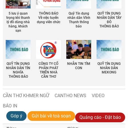
5 lưu ý quan
THÔNG BÁO
Quỹ Tín dụng
QUỸ TÍN DỤNG
trọng khi thanh
Về việc tuyển
nhân dân Vĩnh
NHÂN DÂN TÂY
lý đồ dùng nhà
dụng viên chức
Thạnh thông
ĐÔ
hàng, khách
báo
THÔNG BÁO
sạn
QUỸ TÍN DỤNG
CÔNG TY CỔ
NHẮN TIN TÌM
QUỸ TÍN DỤNG
NHÂN DÂN TÍN
PHẦN PHÁT
CON
NHÂN DÂN
NGHĨA
TRIỂN NHÀ
MEKONG
THÔNG BÁO
CẦN THƠ
CẦN THƠ KHMER NGỮ
CANTHO NEWS
VIDEO
BÁO IN
Góp ý
Gửi bài về toà soạn
Quảng cáo - Đặt báo