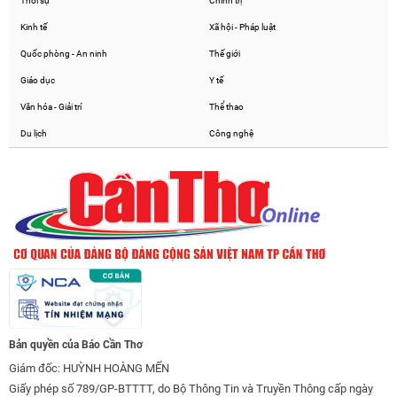
Thời sự
Chính trị
Kinh tế
Xã hội - Pháp luật
Quốc phòng - An ninh
Thế giới
Giáo dục
Y tế
Văn hóa - Giải trí
Thể thao
Du lịch
Công nghệ
Bản quyền của Báo Cần Thơ
Giám đốc: HUỲNH HOÀNG MẾN
Giấy phép số 789/GP-BTTTT, do Bộ Thông Tin và Truyền Thông cấp ngày