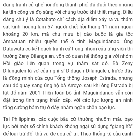
đang tranh cử ghế hội đồng thành phố, đã đuổi theo những
kẻ tấn công và đọ súng với chúng trước khi thiệt mạng. Điều
đáng chú ý là Cotabato chỉ cách địa điểm xảy ra vụ thảm
sát kinh hoàng làm 57 người chết hồi tháng 11 năm ngoái
khoảng 20 km, mà chủ mưu bị cáo buộc là gia tộc
Ampatuan nhiều quyền thế ở tỉnh Maguindanao. Ông
Datuwata có kế hoạch tranh cử trong nhóm của ứng viên thị
trưởng Zeny Dilangalen, vốn có quan hệ thông gia với nhóm
Hồi giáo liên quan trong vụ thảm sát đó. Bà Zeny
Dilangalen là vợ của nghị sĩ Didagen Dilangalen, trước đây
là đồng minh của cựu Tổng thống Joseph Estrada, nhưng
sau đó quay sang ủng hộ bà Arroyo, sau khi ông Estrada bị
lật đổ năm 2001. Hiện toàn bộ tỉnh Maguindanao vẫn còn
đặt trong tình trạng khẩn cấp, với các lực lượng an ninh
tăng cường bám trụ ở đây nhằm ngăn chặn bạo lực.
Tại Philippines, các cuộc bầu cử thường nhuốm màu bạo
lực bởi một số chính khách không ngại sử dụng “giang hồ”
để loại trừ đối thủ và đe dọa cử tri. Theo thống kê của cảnh