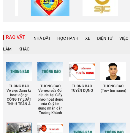
RAO VẶT
NHÀ ĐẤT
HỌC HÀNH
XE
ĐIỆN TỬ
VIỆC
LÀM
KHÁC
THÔNG BÁO
THÔNG BÁO
THÔNG BÁO
THÔNG BÁO
Về việc đăng ký
Về việc sửa đổi
TUYỂN DỤNG
(Truy tìm người)
hoạt động:
địa chỉ tại Giấy
CÔNG TY LUẬT
phép họat động
TNHH TRẦN Á
của Quỹ tín
dụng nhân dân
Trường Khánh