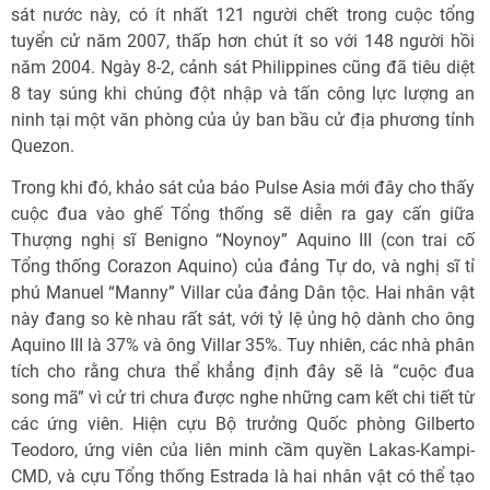
sát nước này, có ít nhất 121 người chết trong cuộc tổng
tuyển cử năm 2007, thấp hơn chút ít so với 148 người hồi
năm 2004. Ngày 8-2, cảnh sát Philippines cũng đã tiêu diệt
8 tay súng khi chúng đột nhập và tấn công lực lượng an
ninh tại một văn phòng của ủy ban bầu cử địa phương tỉnh
Quezon.
Trong khi đó, khảo sát của báo Pulse Asia mới đây cho thấy
cuộc đua vào ghế Tổng thống sẽ diễn ra gay cấn giữa
Thượng nghị sĩ Benigno “Noynoy” Aquino III (con trai cố
Tổng thống Corazon Aquino) của đảng Tự do, và nghị sĩ tỉ
phú Manuel “Manny” Villar của đảng Dân tộc. Hai nhân vật
này đang so kè nhau rất sát, với tỷ lệ ủng hộ dành cho ông
Aquino III là 37% và ông Villar 35%. Tuy nhiên, các nhà phân
tích cho rằng chưa thể khẳng định đây sẽ là “cuộc đua
song mã” vì cử tri chưa được nghe những cam kết chi tiết từ
các ứng viên. Hiện cựu Bộ trưởng Quốc phòng Gilberto
Teodoro, ứng viên của liên minh cầm quyền Lakas-Kampi-
CMD, và cựu Tổng thống Estrada là hai nhân vật có thể tạo