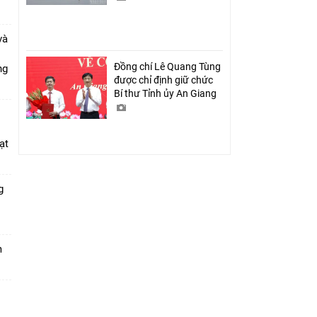
và
Đồng chí Lê Quang Tùng
ang
được chỉ định giữ chức
Bí thư Tỉnh ủy An Giang
ạt
g
m