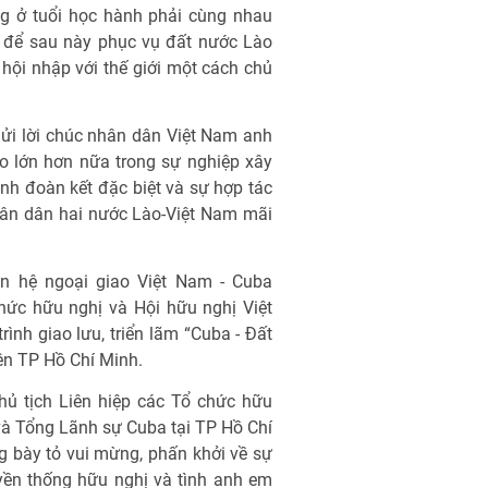
ng ở tuổi học hành phải cùng nhau
p để sau này phục vụ đất nước Lào
ội nhập với thế giới một cách chủ
ửi lời chúc nhân dân Việt Nam anh
o lớn hơn nữa trong sự nghiệp xây
nh đoàn kết đặc biệt và sự hợp tác
hân dân hai nước Lào-Việt Nam mãi
n hệ ngoại giao Việt Nam - Cuba
hức hữu nghị và Hội hữu nghị Việt
nh giao lưu, triển lãm “Cuba - Đất
ên TP Hồ Chí Minh.
chủ tịch Liên hiệp các Tổ chức hữu
à Tổng Lãnh sự Cuba tại TP Hồ Chí
g bày tỏ vui mừng, phấn khởi về sự
yền thống hữu nghị và tình anh em