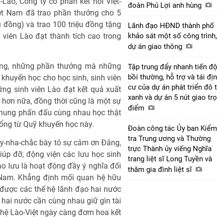
-Lào, Công ty cổ phần kết nối Việt-
đoàn Phú Lợi anh hùng
ệt Nam đã trao phần thưởng cho 5
ệu đồng) và trao 100 triệu đồng tặng
Lãnh đạo HĐND thành phố
viên Lào đạt thành tích cao trong
khảo sát một số công trình,
dự án giao thông
ằng, những phần thưởng mà những
Tập trung đẩy nhanh tiến đ
bồi thường, hỗ trợ và tái đị
huyến học cho học sinh, sinh viên
cư của dự án phát triển đô t
ững sinh viên Lào đạt kết quả xuất
xanh và dự án 5 nút giao tr
 hơn nữa, đồng thời cũng là một sự
điểm
 chung phấn đấu cùng nhau học thật
bổng từ Quỹ khuyến học này.
Đoàn công tác Ủy ban Kiểm
tra Trung ương và Thường
Xay-nha-chắc bày tỏ sự cảm ơn Đảng,
trực Thành ủy viếng Nghĩa
úp đỡ, động viện các lưu học sinh
trang liệt sĩ Long Tuyền và
ao lưu là hoạt động đầy ý nghĩa đối
thăm gia đình liệt sĩ
t Nam. Khẳng định mối quan hệ hữu
 được các thế hệ lãnh đạo hai nước
 hai nước cần cùng nhau giữ gìn tài
 hệ Lào-Việt ngày càng đơm hoa kết