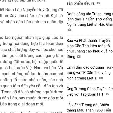
đang học tập tại nước ta.
sản phẩm đầu ra
ị Việt Nam-Lào Nguyễn Huy Quang đã
Đoàn công tác Trung ương 
nthon Xay-nha-chắc, cán bộ Đại sứ
lãnh đạo TP Cần Thơ viếng
o và nhân dân Lào anh em nhân dịp
Nghĩa trang Liệt sĩ Hậu Gi
ào tạo nguồn nhân lực giúp Lào là
Báo và Phát thanh, Truyền
 trong nội dung hợp tác toàn diện
hình Cần Thơ kiện toàn tổ
 cao chất lượng dạy và học cho học
chức, nâng cao hiệu quả ho
 nhân lực chất lượng cao ngang tầm
động
y dựng đất nước, hội nhập quốc tế
Lãnh đạo các cơ quan Trun
a cả hai nước Việt Nam và Lào. Và
ương và TP Cần Thơ viếng
cạnh những nỗ lực to lớn của hai
Nghĩa trang Liệt sĩ
 những tổ chức nhân dân, các nhà
m quan tâm đến yêu cầu đào tạo và
Ông Trương Cảnh Tuyên là
. Trong số đó, có những người được
việc với Tập đoàn FPT
ân dân Lào, nay muốn được góp một
Lào trong giai đoạn mới.
Lễ viếng Tượng đài Chiến
thắng Mậu Thân 1968 Tiểu