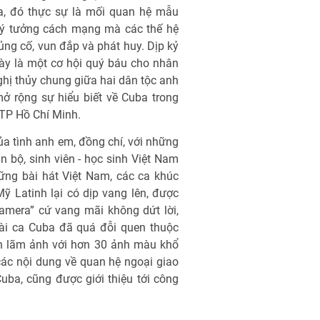
a, đó thực sự là mối quan hệ mẫu
lý tưởng cách mạng mà các thế hệ
ủng cố, vun đắp và phát huy. Dịp kỷ
ày là một cơ hội quý báu cho nhân
ghị thủy chung giữa hai dân tộc anh
ở rộng sự hiểu biết về Cuba trong
 TP Hồ Chí Minh.
ủa tình anh em, đồng chí, với những
 bộ, sinh viên - học sinh Việt Nam
ững bài hát Việt Nam, các ca khúc
 Latinh lại có dịp vang lên, được
amera” cứ vang mãi không dứt lời,
ài ca Cuba đã quá đỗi quen thuộc
ển lãm ảnh với hơn 30 ảnh màu khổ
các nội dung về quan hệ ngoại giao
uba, cũng được giới thiệu tới công