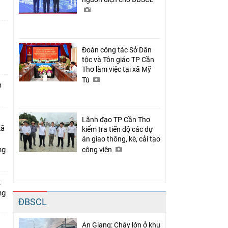
Đoàn công tác Sở Dân
n
tộc và Tôn giáo TP Cần
Thơ làm việc tại xã Mỹ
Tú
m
Lãnh đạo TP Cần Thơ
xã
kiểm tra tiến độ các dự
án giao thông, kè, cải tạo
ng
công viên
t
ng
ĐBSCL
An Giang: Cháy lớn ở khu