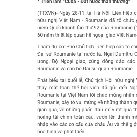
* Triển lãm “Cuba - Đất nước thân thương”
(TTXVN)- Ngày 28-11, tại Hà Nội, Liên hiệp 
hữu nghị Việt Nam - Roumanie đã tổ chức 
niệm Quốc khánh lần thứ 92 của Roumanie (
60 năm thiết lập quan hệ ngoại giao Việt Nam
Tham dự có: Phó Chủ tịch Liên hiệp các tổ ch
Đại sứ Roumanie tại nước ta, Ngài Dumitru O
ương, Bộ Ngoại giao, cùng đông đảo các 
Roumanie và cán bộ Đại sứ quán Roumanie.
Phát biểu tại buổi lễ, Chủ tịch Hội hữu ng
thay mặt toàn thể hội viên đã gửi đến Ng
Roumanie tại Việt Nam lời chào mừng nhân 
Roumanie; bày tỏ vui mừng về những thành qu
gian qua, về những phấn đấu để vượt qua t
hoảng tài chính toàn cầu, vươn lên thành mộ
nhập vào các cơ cấu của châu Âu và thế giới
hòa bình và phát triển.