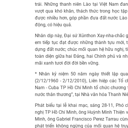
trái. Những thanh niên Lào tại Việt Nam đa
vượt qua khó khăn, thách thức trong học tậ
được nhiều hơn, góp phần đưa đất nước Lào h
động, có hiệu quả.
Nhân dịp này, Đại sứ Xủnthon Xay-nha-chắc g
em tiếp tục đạt được những thành tựu mới, t
dựng đất nước; chúc mối quan hệ hữu nghị, tì
toàn diện giữa hai Đảng, hai Chính phủ và n
mãi xanh tươi đời đời bền vững.
* Nhân kỷ niệm 50 năm ngày thiết lập qua
(2/12/1960 - 2/12/2010), Liên hiệp các Tổ c
Nam - Cuba TP Hồ Chí Minh tổ chức chương trì
nước thân thương”, tại Nhà văn hóa Thanh Ni
Phát biểu tại lễ khai mạc, sáng 28-11, Phó 
nghị TP Hồ Chí Minh, ông Huỳnh Minh Thiện v
Minh, ông Gabriel Francisco Perez Tarrau cùn
phát triển không ngừng của mối quan hệ tru