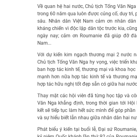
Về quan hệ hai nước, Chủ tịch Tống Văn Ng
trong 60 năm qua luôn được củng cố, duy trì, 
sâu. Nhân dân Việt Nam cảm ơn nhân dân 
kháng chiến vì độc lập dân tộc trước kia, cũ
ngày nay; cảm ơn Roumanie đã giúp đỡ đào
Nam...
Với dự kiến kim ngạch thương mại 2 nước n
Chủ tịch Tống Văn Nga hy vọng, việc triển kh
ban hợp tác kinh tế, thương mại và khoa học
mạnh hơn nữa hợp tác kinh tế và thương mại 
hợp tác hữu nghị tốt đẹp sẵn có giữa hai nước
Thay mặt các hội viên đã từng học tập và cô
Văn Nga khẳng định, trong thời gian tới H
kết sẽ tiếp tục làm hết sức mình để góp phần
và sự hiểu biết lẫn nhau giữa nhân dân hai 
Phát biểu ý kiến tại buổi lễ, Đại sứ Roumanie
kỷ niệm Quốc khánh lần thứ 92 của Roumanie 