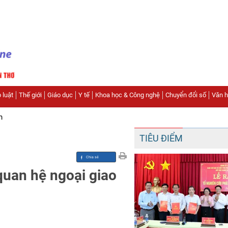
 luật
Thế giới
Giáo dục
Y tế
Khoa học & Công nghệ
Chuyển đổi số
Văn hó
n
TIÊU ĐIỂM
quan hệ ngoại giao