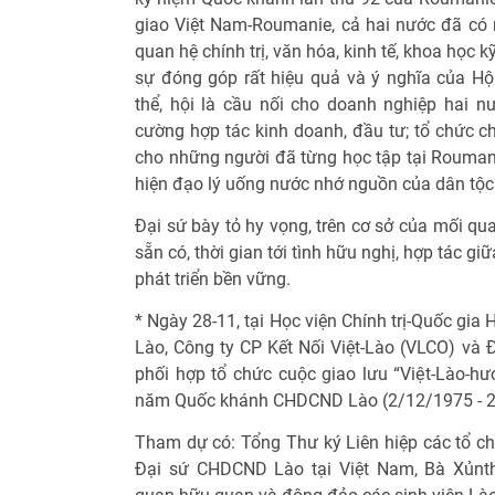
giao Việt Nam-Roumanie, cả hai nước đã có
quan hệ chính trị, văn hóa, kinh tế, khoa học 
sự đóng góp rất hiệu quả và ý nghĩa của H
thể, hội là cầu nối cho doanh nghiệp hai nư
cường hợp tác kinh doanh, đầu tư; tổ chức ch
cho những người đã từng học tập tại Roumanie
hiện đạo lý uống nước nhớ nguồn của dân tộc 
Đại sứ bày tỏ hy vọng, trên cơ sở của mối qu
sẵn có, thời gian tới tình hữu nghị, hợp tác 
phát triển bền vững.
* Ngày 28-11, tại Học viện Chính trị-Quốc gia
Lào, Công ty CP Kết Nối Việt-Lào (VLCO) và 
phối hợp tổ chức cuộc giao lưu “Việt-Lào-hư
năm Quốc khánh CHDCND Lào (2/12/1975 - 2
Tham dự có: Tổng Thư ký Liên hiệp các tổ c
Đại sứ CHDCND Lào tại Việt Nam, Bà Xủnth