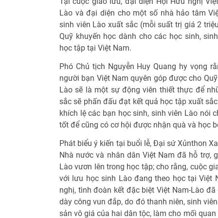
Tại cuộc giao lưu, đại diện Hội Hữu nghị Việt
Lào và đại diện cho một số nhà hảo tâm Vi
sinh viên Lào xuất sắc (mỗi suất trị giá 2 tri
Quỹ khuyến học dành cho các học sinh, sinh 
học tập tại Việt Nam.
Phó Chủ tịch Nguyễn Huy Quang hy vọng r
người bạn Việt Nam quyên góp được cho Quỹ k
Lào sẽ là một sự động viên thiết thực để nh
sắc sẽ phấn đấu đạt kết quả học tập xuất sắc
khích lệ các bạn học sinh, sinh viên Lào nói
tốt để cũng có cơ hội được nhận quà và học 
Phát biểu ý kiến tại buổi lễ, Đại sứ Xủnthon 
Nhà nước và nhân dân Việt Nam đã hỗ trợ, gi
Lào vươn lên trong học tập; cho rằng, cuộc gi
với lưu học sinh Lào đang theo học tại Việ
nghị, tình đoàn kết đặc biệt Việt Nam-Lào đã
dày công vun đắp, do đó thanh niên, sinh viên
sản vô giá của hai dân tộc, làm cho mối quan