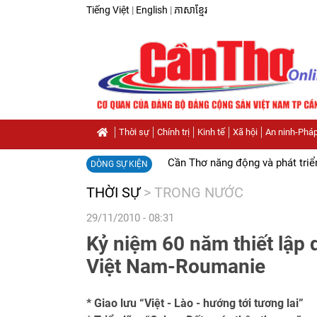
Tiếng Việt
|
English
|
ភាសាខ្មែរ
Thời sự
Chính trị
Kinh tế
Xã hội
An ninh-Pháp
Cần Thơ năng động và phát triể
DÒNG SỰ KIỆN
THỜI SỰ
>
TRONG NƯỚC
29/11/2010 - 08:31
Kỷ niệm 60 năm thiết lập 
Việt Nam-Roumanie
* Giao lưu “Việt - Lào - hướng tới tương lai”