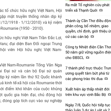
Ra mắt Tổ nghiên cứu phát
các tổ chức hữu nghị Việt Nam, Hội
triển xã Thạnh Quới
gặp mặt truyền thống nhân dịp kỷ
Thành ủy Cần Thơ điều độn
1/12/1918 - 1/12/2010) và kỷ niệm
phân công, bổ nhiệm, giao
-Roumanie (1950 - 2010).
quyền, chỉ định, giới thiệu 
cử các cán bộ
ức hữu nghị Việt Nam Trần Đắc Lợi,
laru; đại diện Ban Đối ngoại Trung
Công ty Nhiệt điện Cần Thơ
hội viên Hội hữu nghị Việt Nam-
50 năm giữ vững nguồn điệ
cho ĐBSCL
hị Việt Nam-Roumanie Tống Văn Nga
7 thành phố trực thuộc Tru
ài Đại sứ và cán bộ Đại sứ quán
ương quyết tâm bứt phá từ
dịp kỷ niệm lần thứ 92 Quốc khánh
các phong trào thi đua
ả kinh tế-xã hội của Roumanie thời
hời điểm khó khăn của cuộc khủng
Xuất hiện áp thấp nhiệt đới
t quốc gia hiện đại, chủ động hội
trên khu vực vịnh Bắc Bộ
, đóng góp tích cực vào sự nghiệp
Ngày 7/8, Quốc hội tiếp tục
thảo luận 3 dự án Luật và 2