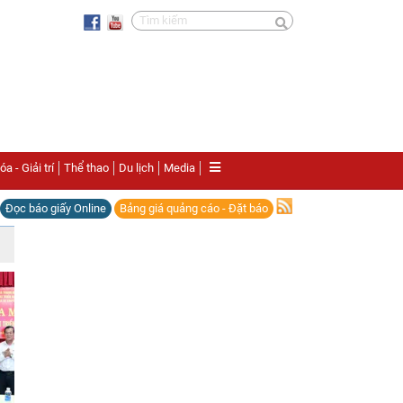
a - Giải trí
Thể thao
Du lịch
Media
Đọc báo giấy Online
Bảng giá quảng cáo - Đặt báo