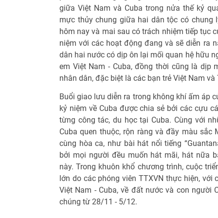
giữa Việt Nam và Cuba trong nửa thế kỷ qu
mực thủy chung giữa hai dân tộc có chung 
hôm nay và mai sau có trách nhiệm tiếp tục c
niệm với các hoạt động đang và sẽ diễn ra n
dân hai nước có dịp ôn lại mối quan hệ hữu n
em Việt Nam - Cuba, đồng thời cũng là dịp m
nhân dân, đặc biệt là các bạn trẻ Việt Nam và
Buổi giao lưu diễn ra trong không khí ấm áp c
kỷ niệm về Cuba được chia sẻ bởi các cựu cán
từng công tác, du học tại Cuba. Cùng với nh
Cuba quen thuộc, rộn ràng và đầy màu sắc Mỹ
cùng hòa ca, như bài hát nổi tiếng “Guantan
bởi mọi người đều muốn hát mãi, hát nữa b
này. Trong khuôn khổ chương trình, cuộc tri
lớn do các phóng viên TTXVN thực hiện, với 
Việt Nam - Cuba, về đất nước và con người C
chúng từ 28/11 - 5/12.