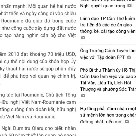
Nghị quyết quan trọng
a nhấn mạnh: Mối quan hệ hai nước
phát triển và ngày càng đi vào chiều
Lãnh đạo TP Cần Thơ kiểm
Roumanie đã giúp đỡ trong cuộc
tra tiến độ các dự án giao
ng như công cuộc xây dựng đất nước
thông, kè, cải tạo công viê
 tạo hàng nghìn cán bộ cho Việt
Ông Trương Cảnh Tuyên là
ăm 2010 đạt khoảng 70 triệu USD,
việc với Tập đoàn FPT
ai cụ thể nội dung của khóa họp Ủy
 kỹ thuật hai nước sẽ góp phần đẩy
Phó Bí thư Thành ủy Hồ Thị
để phù hợp với quan hệ chính trị,
Cẩm Đào làm việc với các 
Tài Văn, Liêu Tú, Lịch Hội
.
Thượng và phường Sóc Tră
ng tác tại Roumanie, Chủ tịch Tống
ội Hữu nghị Việt Nam-Roumanie cam
Hạ tầng phải đảm nhận mộ
 tăng cường tình đoàn kết, hữu nghị
sứ mệnh lớn hơn trong chặ
nước Việt Nam và Roumanie.
đường phát triển mới
, Ngài Dumitru Olaru cho biết: nhân
và 60 năm thiết lập quan hệ ngoại