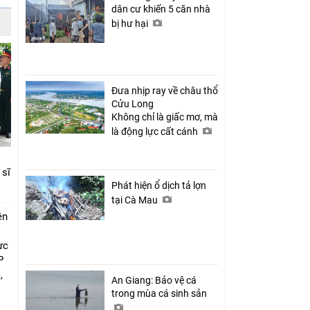
dân cư khiến 5 căn nhà
bị hư hại
Đưa nhịp ray về châu thổ
Cửu Long
Không chỉ là giấc mơ, mà
là động lực cất cánh
 sĩ
Phát hiện ổ dịch tả lợn
tại Cà Mau
ên
ực
P
,
An Giang: Bảo vệ cá
i
trong mùa cá sinh sản