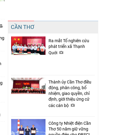
Chia sẻ
g,
CẦN THƠ
Facebook
ứng
Ra mắt Tổ nghiên cứu
phát triển xã Thạnh
Quới
n
Thành ủy Cần Thơ điều
ng
động, phân công, bổ
nhiệm, giao quyền, chỉ
định, giới thiệu ứng cử
các cán bộ
Công ty Nhiệt điện Cần
Thơ 50 năm giữ vững
nguồn điện cho ĐBSCL