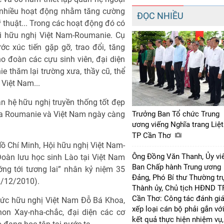
 nhiều hoạt động nhằm tăng cường
ĐỌC NHIỀU
kỹ thuật... Trong các hoạt động đó có
ội hữu nghị Việt Nam-Roumanie. Cụ
ớc xúc tiến gặp gỡ, trao đổi, tăng
o đoàn các cựu sinh viên, đại diện
 thăm lại trường xưa, thầy cũ, thể
Việt Nam...
an hệ hữu nghị truyền thống tốt đẹp
giữa Roumanie và Việt Nam ngày càng
Trưởng Ban Tổ chức Trung
ương viếng Nghĩa trang Liệt
TP Cần Thơ
 Hồ Chí Minh, Hội hữu nghị Việt Nam-
Ông Đồng Văn Thanh, Ủy vi
Đoàn lưu học sinh Lào tại Việt Nam
Ban Chấp hành Trung ương
ớng tới tương lai” nhân kỷ niệm 35
Đảng, Phó Bí thư Thường tr
/12/2010).
Thành ủy, Chủ tịch HĐND T
Cần Thơ: Công tác đánh giá
hức hữu nghị Việt Nam Đỗ Bá Khoa,
xếp loại cán bộ phải gắn vớ
on Xay-nha-chắc, đại diện các cơ
kết quả thực hiện nhiệm vụ,