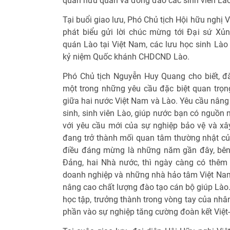
quan hữu quan và đông đảo các sinh viên Lào 
Tại buổi giao lưu, Phó Chủ tịch Hội hữu ngh
phát biểu gửi lời chúc mừng tới Đại sứ Xủ
quán Lào tại Việt Nam, các lưu học sinh Là
kỷ niệm Quốc khánh CHDCND Lào.
Phó Chủ tịch Nguyễn Huy Quang cho biết, đ
một trong những yêu cầu đặc biệt quan trọng
giữa hai nước Việt Nam và Lào. Yêu cầu nâng
sinh, sinh viên Lào, giúp nước bạn có nguồn
với yêu cầu mới của sự nghiệp bảo vệ và xâ
đang trở thành mối quan tâm thường nhật củ
điều đáng mừng là những năm gần đây, bên 
Đảng, hai Nhà nước, thì ngày càng có thêm
doanh nghiệp và những nhà hảo tâm Việt Na
nâng cao chất lượng đào tạo cán bộ giúp Lào
học tập, trưởng thành trong vòng tay của nh
phần vào sự nghiệp tăng cường đoàn kết Việt-