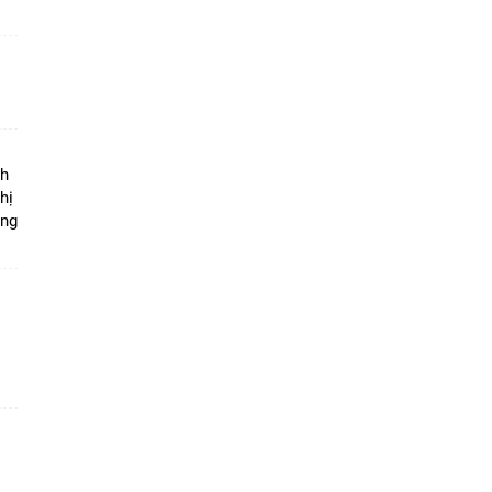
ộ
nh
hị
ọng