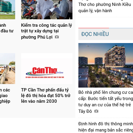
Thơ cho phường Ninh Kiều
quản lý, vận hành
ành
Kiểm tra công tác quản lý
 đầu tư
trật tự xây dựng tại
ĐỌC NHIỀU
phường Phú Lợi
ện các
TP Cần Thơ phấn đấu tỷ
Bỏ nhà phố lên chung cư c
giao
lệ đô thị hóa đạt 50% trở
cấp: Bước tiến tất yếu trong
nghiệp
lên vào năm 2030
tư duy an cư của thế hệ trẻ
Tây Đô
Định hình đô thị thông minh
hiện đại mang bản sắc riên