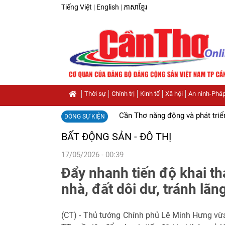
Tiếng Việt
|
English
|
ភាសាខ្មែរ
Thời sự
Chính trị
Kinh tế
Xã hội
An ninh-Pháp
Cần Thơ năng động và phát triể
DÒNG SỰ KIỆN
BẤT ĐỘNG SẢN - ĐÔ THỊ
17/05/2026 - 00:39
Đẩy nhanh tiến độ khai thá
nhà, đất dôi dư, tránh lãn
(CT) - Thủ tướng Chính phủ Lê Minh Hưng vừ