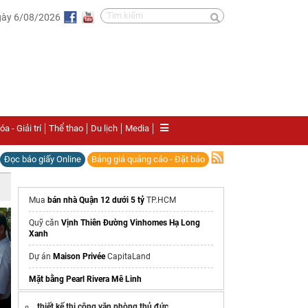
gày 6/08/2026
a - Giải trí
Thể thao
Du lịch
Media
Đọc báo giấy Online
Bảng giá quảng cáo - Đặt báo
Mua
bán nhà Quận 12 dưới 5 tỷ
TP.HCM
Quỹ căn
Vịnh Thiên Đường Vinhomes Hạ Long
Xanh
Dự án
Maison Privée
CapitaLand
Mặt bằng Pearl Rivera Mê Linh
Xem ngay
Masterise Homes Cao Xà Lá
thiết kế thi công văn phòng thủ đức