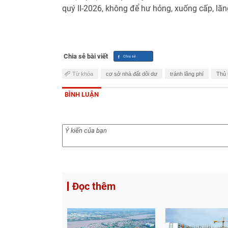
quý II-2026, không để hư hỏng, xuống cấp, lãn
Chia sẻ bài viết
Từ khóa
cơ sở nhà đất dôi dư
tránh lãng phí
Thủ 
BÌNH LUẬN
Đọc thêm