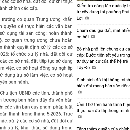
ý các cơ sở nhà, đất dôi dư khi thực
Kiểm tra công tác quản lý tr
hành chính các cấp.
tự xây dựng tại phường Phú
Lợi
ủ trưởng cơ quan Trung ương khẩn
m quyền để thực hiện các văn bản
Chậm đấu giá đất, mất nhiề
 sử dụng tài sản công; hoàn thành
cơ hội
ộ, cơ quan trung ương chưa hoàn
àn thành quyết định xử lý các cơ sở
Bỏ nhà phố lên chung cư c
026; tổ chức xử lý nhà, đất dôi dư
cấp: Bước tiến tất yếu trong
 các cơ sở nhà, đất tiếp tục sử dụng
tư duy an cư của thế hệ trẻ
Tây Đô
àm việc, cơ sở hoạt động sự nghiệp
 dụng trụ sở làm việc, cơ sở hoạt
Định hình đô thị thông minh
uyền ban hành.
hiện đại mang bản sắc riên
 Chủ tịch UBND các tỉnh, thành phố
ẩn trương ban hành đầy đủ văn bản
Cần Thơ trên hành trình hiệ
ện các văn bản quy phạm pháp luật
thực hóa đô thị thông min
 hoàn thành trong tháng 5-2026. Trực
thác, xử lý các cơ sở nhà, đất dôi dư
h xử lý, khai thác, sử dụng trong
Tăng thẩm quyền của chính