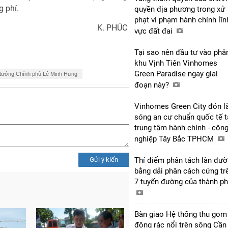
g phí.
quyền địa phương trong xử
phạt vi phạm hành chính lĩn
K. PHÚC
vực đất đai
Tại sao nên đầu tư vào phâ
khu Vịnh Tiên Vinhomes
Green Paradise ngay giai
tướng Chính phủ Lê Minh Hưng
đoạn này?
Vinhomes Green City đón l
sóng an cư chuẩn quốc tế t
trung tâm hành chính - côn
nghiệp Tây Bắc TPHCM
Gửi ý kiến
Thí điểm phân tách làn đư
bằng dải phân cách cứng tr
7 tuyến đường của thành p
Bàn giao Hệ thống thu gom
động rác nổi trên sông Cần