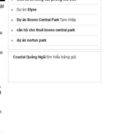
ật
Khu đô thị
Vinhomes Saigon Park
Hóc Môn
Dự án
Elyse
Dự án Bcons Central Park
Tam Hiệp
Chia sẻ
căn hộ cho thuê bcons central park
Facebook
u
dự án norton park
ao
Coastal Quảng Ngãi
tìm hiểu bảng giá
,
g
n
h