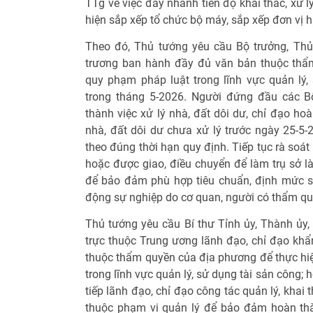
TTg về việc đẩy nhanh tiến độ khai thác, xử l
hiện sắp xếp tổ chức bộ máy, sắp xếp đơn vị 
Theo đó, Thủ tướng yêu cầu Bộ trưởng, Th
trương ban hành đầy đủ văn bản thuộc thẩ
quy phạm pháp luật trong lĩnh vực quản lý,
trong tháng 5-2026. Người đứng đầu các B
thành việc xử lý nhà, đất dôi dư, chỉ đạo ho
nhà, đất dôi dư chưa xử lý trước ngày 25-5-2
theo đúng thời hạn quy định. Tiếp tục rà soát
hoặc được giao, điều chuyển để làm trụ sở l
để bảo đảm phù hợp tiêu chuẩn, định mức sử
động sự nghiệp do cơ quan, người có thẩm q
Thủ tướng yêu cầu Bí thư Tỉnh ủy, Thành ủy,
trực thuộc Trung ương lãnh đạo, chỉ đạo kh
thuộc thẩm quyền của địa phương để thực hi
trong lĩnh vực quản lý, sử dụng tài sản công;
tiếp lãnh đạo, chỉ đạo công tác quản lý, khai 
thuộc phạm vi quản lý để bảo đảm hoàn thàn