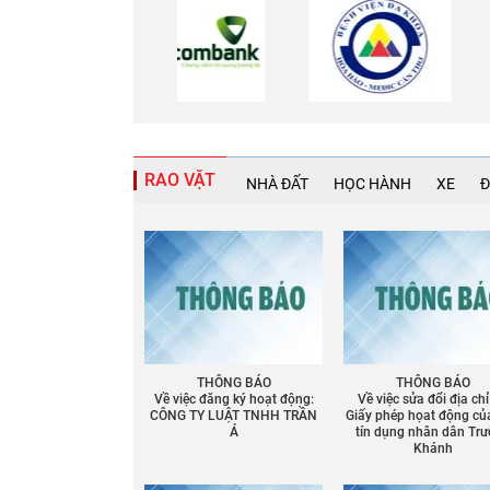
RAO VẶT
NHÀ ĐẤT
HỌC HÀNH
XE
Đ
THÔNG BÁO
THÔNG BÁO
Về việc đăng ký hoạt động:
Về việc sửa đổi địa chỉ
CÔNG TY LUẬT TNHH TRẦN
Giấy phép họat động củ
Á
tín dụng nhân dân Tr
Khánh