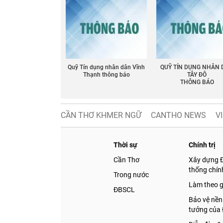
Quỹ Tín dụng nhân dân Vĩnh
QUỸ TÍN DỤNG NHÂN
Thạnh thông báo
TÂY ĐÔ
THÔNG BÁO
CẦN THƠ KHMER NGỮ
CANTHO NEWS
V
Thời sự
Chính trị
Cần Thơ
Xây dựng 
thống chính
Trong nước
Làm theo 
ĐBSCL
Bảo vệ nền
tưởng của