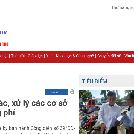
Thứ năm, n
 luật
Thế giới
Giáo dục
Y tế
Khoa học & Công nghệ
Chuyển đổi số
Văn hó
n
TIÊU ĐIỂM
c, xử lý các cơ sở
g phí
a ký ban hành Công điện số 39/CĐ-