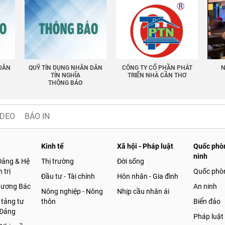
 DÂN
QUỸ TÍN DỤNG NHÂN DÂN
CÔNG TY CỔ PHẦN PHÁT
N
TÍN NGHĨA
TRIỂN NHÀ CẦN THƠ
THÔNG BÁO
IDEO
BÁO IN
Kinh tế
Xã hội - Pháp luật
Quốc phòn
ninh
Đảng & Hệ
Thị trường
Đời sống
 trị
Quốc phò
Đầu tư - Tài chính
Hôn nhân - Gia đình
gương Bác
An ninh
Nông nghiệp - Nông
Nhịp cầu nhân ái
 tảng tư
thôn
Biển đảo
 Đảng
Pháp luật