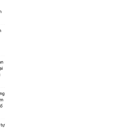
h
n
àn
ại
g
ờng
ên
hố
 tự