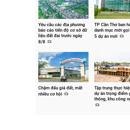
Yêu cầu các địa phương
TP Cần Thơ ban h
báo cáo tiến độ cơ sở dữ
danh mục mời gọi
liệu đất đai trước ngày
5 dự án mới
8/8
Chậm đấu giá đất, mất
Tập trung thực hi
dự án trọng điểm 
nhiều cơ hội
Chia sẻ
thông, khu công 
Facebook