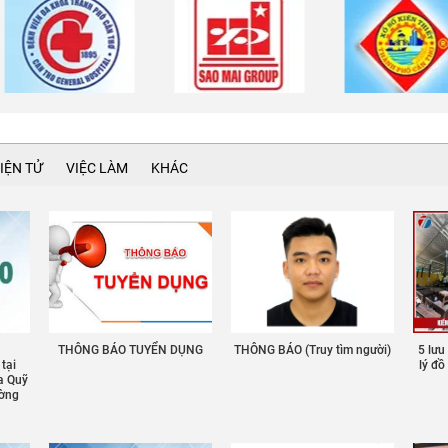
IỆN TỬ
VIỆC LÀM
KHÁC
THÔNG BÁO TUYỂN DỤNG
THÔNG BÁO (Truy tìm người)
5 lưu
 tại
lý đ
a Quỹ
ường