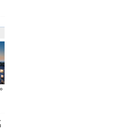
ao
,
g