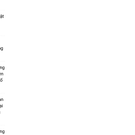
ật
ng
ờng
ên
hố
àn
ại
g
ựng