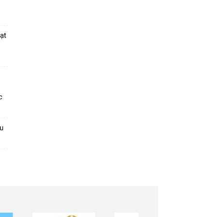
ạt
c
u