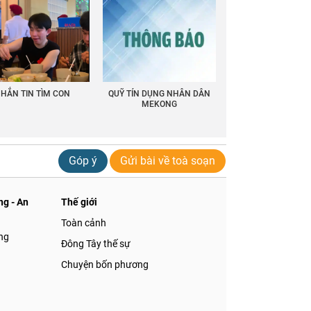
HẮN TIN TÌM CON
QUỸ TÍN DỤNG NHÂN DÂN
MEKONG
Góp ý
Gửi bài về toà soạn
g - An
Thế giới
Toàn cảnh
ng
Đông Tây thế sự
Chuyện bốn phương