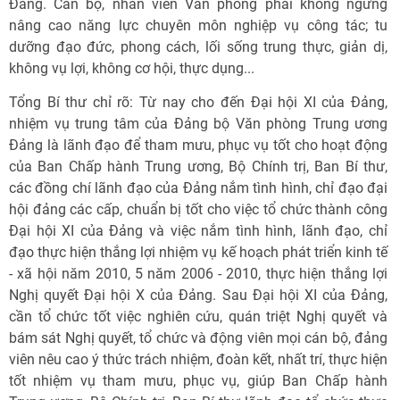
Đảng. Cán bộ, nhân viên Văn phòng phải không ngừng
nâng cao năng lực chuyên môn nghiệp vụ công tác; tu
dưỡng đạo đức, phong cách, lối sống trung thực, giản dị,
không vụ lợi, không cơ hội, thực dụng...
Tổng Bí thư chỉ rõ: Từ nay cho đến Đại hội XI của Đảng,
nhiệm vụ trung tâm của Đảng bộ Văn phòng Trung ương
Đảng là lãnh đạo để tham mưu, phục vụ tốt cho hoạt động
của Ban Chấp hành Trung ương, Bộ Chính trị, Ban Bí thư,
các đồng chí lãnh đạo của Đảng nắm tình hình, chỉ đạo đại
hội đảng các cấp, chuẩn bị tốt cho việc tổ chức thành công
Đại hội XI của Đảng và việc nắm tình hình, lãnh đạo, chỉ
đạo thực hiện thắng lợi nhiệm vụ kế hoạch phát triển kinh tế
- xã hội năm 2010, 5 năm 2006 - 2010, thực hiện thắng lợi
Nghị quyết Đại hội X của Đảng. Sau Đại hội XI của Đảng,
cần tổ chức tốt việc nghiên cứu, quán triệt Nghị quyết và
bám sát Nghị quyết, tổ chức và động viên mọi cán bộ, đảng
viên nêu cao ý thức trách nhiệm, đoàn kết, nhất trí, thực hiện
tốt nhiệm vụ tham mưu, phục vụ, giúp Ban Chấp hành