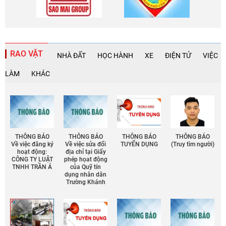
RAO VẶT
NHÀ ĐẤT
HỌC HÀNH
XE
ĐIỆN TỬ
VIỆC
LÀM
KHÁC
THÔNG BÁO
THÔNG BÁO
THÔNG BÁO
THÔNG BÁO
Về việc đăng ký
Về việc sửa đổi
TUYỂN DỤNG
(Truy tìm người)
hoạt động:
địa chỉ tại Giấy
CÔNG TY LUẬT
phép họat động
TNHH TRẦN Á
của Quỹ tín
dụng nhân dân
Trường Khánh