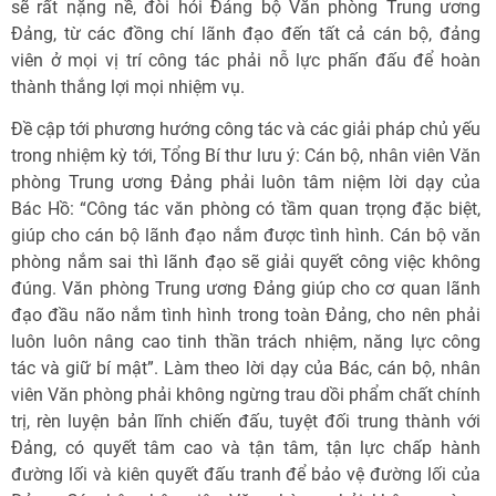
sẽ rất nặng nề, đòi hỏi Đảng bộ Văn phòng Trung ương
Đảng, từ các đồng chí lãnh đạo đến tất cả cán bộ, đảng
viên ở mọi vị trí công tác phải nỗ lực phấn đấu để hoàn
thành thắng lợi mọi nhiệm vụ.
Đề cập tới phương hướng công tác và các giải pháp chủ yếu
trong nhiệm kỳ tới, Tổng Bí thư lưu ý: Cán bộ, nhân viên Văn
phòng Trung ương Đảng phải luôn tâm niệm lời dạy của
Bác Hồ: “Công tác văn phòng có tầm quan trọng đặc biệt,
giúp cho cán bộ lãnh đạo nắm được tình hình. Cán bộ văn
phòng nắm sai thì lãnh đạo sẽ giải quyết công việc không
đúng. Văn phòng Trung ương Đảng giúp cho cơ quan lãnh
đạo đầu não nắm tình hình trong toàn Đảng, cho nên phải
luôn luôn nâng cao tinh thần trách nhiệm, năng lực công
tác và giữ bí mật”. Làm theo lời dạy của Bác, cán bộ, nhân
viên Văn phòng phải không ngừng trau dồi phẩm chất chính
trị, rèn luyện bản lĩnh chiến đấu, tuyệt đối trung thành với
Đảng, có quyết tâm cao và tận tâm, tận lực chấp hành
đường lối và kiên quyết đấu tranh để bảo vệ đường lối của