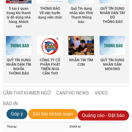
5 lưu ý quan
THÔNG BÁO
Quỹ Tín dụng
QUỸ TÍN DỤNG
trọng khi thanh
Về việc tuyển
nhân dân Vĩnh
NHÂN DÂN TÂY
lý đồ dùng nhà
dụng viên chức
Thạnh thông
ĐÔ
hàng, khách
báo
THÔNG BÁO
sạn
QUỸ TÍN DỤNG
CÔNG TY CỔ
NHẮN TIN TÌM
QUỸ TÍN DỤNG
NHÂN DÂN TÍN
PHẦN PHÁT
CON
NHÂN DÂN
NGHĨA
TRIỂN NHÀ
MEKONG
THÔNG BÁO
CẦN THƠ
CẦN THƠ KHMER NGỮ
CANTHO NEWS
VIDEO
BÁO IN
Góp ý
Gửi bài về toà soạn
Quảng cáo - Đặt báo
Thời sự
Chính trị