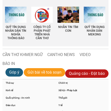
QUỸ TÍN DỤNG
CÔNG TY CỔ
NHẮN TIN TÌM
QUỸ TÍN DỤNG
NHÂN DÂN TÍN
PHẦN PHÁT
CON
NHÂN DÂN
NGHĨA
TRIỂN NHÀ
MEKONG
THÔNG BÁO
CẦN THƠ
CẦN THƠ KHMER NGỮ
CANTHO NEWS
VIDEO
BÁO IN
Góp ý
Gửi bài về toà soạn
Quảng cáo - Đặt báo
Thời sự
Chính trị
Kinh tế
Xã hội - Pháp luật
Quốc phòng - An ninh
Thế giới
Giáo dục
Y tế