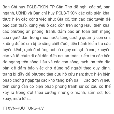
Ban Chỉ huy PCLB-TKCN TP Cần Thơ đề nghị các sở, ban
ngành, UBND và Ban chỉ huy PCLB-TKCN các cấp triển khai
thực hiện các công việc như: Gia cố, tôn cao các tuyến đê
bao còn thấp, xung yếu ở các cồn trên sông Hậu; triển khai
các phương án phòng, tránh, đảm bảo an toàn tính mạng
của người dân trong mùa nước, tăng cường quản lý con em,
không để trẻ em bị té sông chết đuối; tiến hành kiểm tra các
tuyến kênh, rạch ở những nơi có nguy cơ sạt lở cao, khuyến
cáo và tổ chức di dời dân đến nơi an toàn; kiểm tra các bến
đò ngang trên sông Hậu và các con sông, rạch lớn trên địa
bàn để đảm bảo việc chở đúng số người theo quy định,
trang bị đầy đủ phương tiện cứu hộ cứu nạn; thực hiện biện
pháp chống ngập tại các kho tàng, bến bãi... Các đơn vị nêu
trên cũng cần có biện pháp phòng tránh sự cố xấu có thể
xảy ra trong đợt triều cường như gió mạnh, sấm sét, lốc
xoáy, mưa lớn...
TTXVN-HỮU TÙNG-H.V