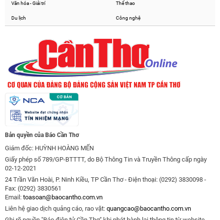
Văn hóa - Giải trí
Thể thao
Du lịch
Công nghệ
Bản quyền của Báo Cần Thơ
Giám đốc: HUỲNH HOÀNG MẾN
Giấy phép số 789/GP-BTTTT, do Bộ Thông Tin và Truyền Thông cấp ngày
02-12-2021
24 Trần Văn Hoài, P. Ninh Kiều, TP Cần Thơ - Điện thoại: (0292) 3830098 -
Fax: (0292) 3830561
Email:
toasoan@baocantho.com.vn
Liên hệ giao dịch quảng cáo, rao vặt:
quangcao@baocantho.com.vn
Ghi rõ nguồn "Báo điện tử Cần Thơ" khi phát hành lại thông tin từ website