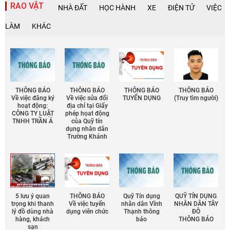
RAO VẶT
NHÀ ĐẤT
HỌC HÀNH
XE
ĐIỆN TỬ
VIỆC
LÀM
KHÁC
THÔNG BÁO
THÔNG BÁO
THÔNG BÁO
THÔNG BÁO
Về việc đăng ký
Về việc sửa đổi
TUYỂN DỤNG
(Truy tìm người)
hoạt động:
địa chỉ tại Giấy
CÔNG TY LUẬT
phép họat động
TNHH TRẦN Á
của Quỹ tín
dụng nhân dân
Trường Khánh
5 lưu ý quan
THÔNG BÁO
Quỹ Tín dụng
QUỸ TÍN DỤNG
trọng khi thanh
Về việc tuyển
nhân dân Vĩnh
NHÂN DÂN TÂY
lý đồ dùng nhà
dụng viên chức
Thạnh thông
ĐÔ
hàng, khách
báo
THÔNG BÁO
sạn