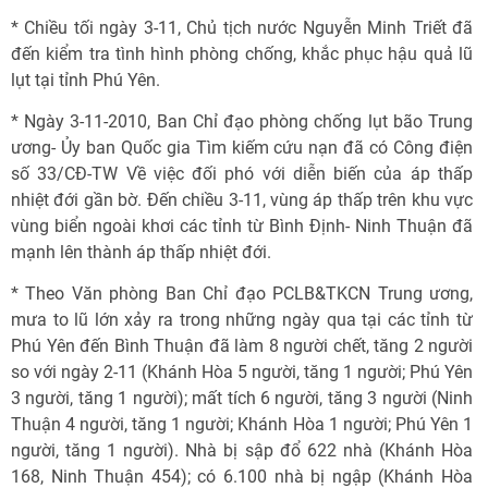
* Chiều tối ngày 3-11, Chủ tịch nước Nguyễn Minh Triết đã
đến kiểm tra tình hình phòng chống, khắc phục hậu quả lũ
lụt tại tỉnh Phú Yên.
* Ngày 3-11-2010, Ban Chỉ đạo phòng chống lụt bão Trung
ương- Ủy ban Quốc gia Tìm kiếm cứu nạn đã có Công điện
số 33/CĐ-TW Về việc đối phó với diễn biến của áp thấp
nhiệt đới gần bờ. Đến chiều 3-11, vùng áp thấp trên khu vực
vùng biển ngoài khơi các tỉnh từ Bình Định- Ninh Thuận đã
mạnh lên thành áp thấp nhiệt đới.
* Theo Văn phòng Ban Chỉ đạo PCLB&TKCN Trung ương,
mưa to lũ lớn xảy ra trong những ngày qua tại các tỉnh từ
Phú Yên đến Bình Thuận đã làm 8 người chết, tăng 2 người
so với ngày 2-11 (Khánh Hòa 5 người, tăng 1 người; Phú Yên
3 người, tăng 1 người); mất tích 6 người, tăng 3 người (Ninh
Thuận 4 người, tăng 1 người; Khánh Hòa 1 người; Phú Yên 1
người, tăng 1 người). Nhà bị sập đổ 622 nhà (Khánh Hòa
168, Ninh Thuận 454); có 6.100 nhà bị ngập (Khánh Hòa