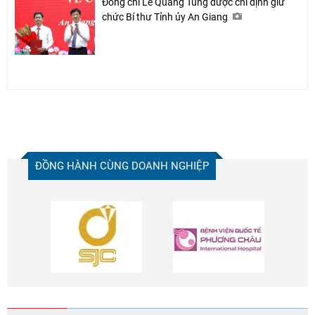
Đồng chí Lê Quang Tùng được chỉ định giữ
chức Bí thư Tỉnh ủy An Giang
ĐỒNG HÀNH CÙNG DOANH NGHIỆP