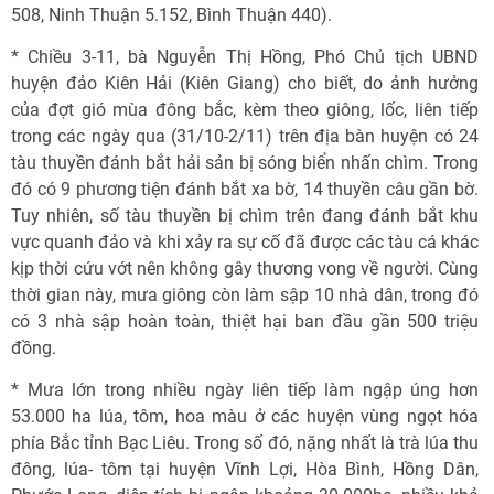
508, Ninh Thuận 5.152, Bình Thuận 440).
* Chiều 3-11, bà Nguyễn Thị Hồng, Phó Chủ tịch UBND
huyện đảo Kiên Hải (Kiên Giang) cho biết, do ảnh hưởng
của đợt gió mùa đông bắc, kèm theo giông, lốc, liên tiếp
trong các ngày qua (31/10-2/11) trên địa bàn huyện có 24
tàu thuyền đánh bắt hải sản bị sóng biển nhấn chìm. Trong
đó có 9 phương tiện đánh bắt xa bờ, 14 thuyền câu gần bờ.
Tuy nhiên, số tàu thuyền bị chìm trên đang đánh bắt khu
vực quanh đảo và khi xảy ra sự cố đã được các tàu cá khác
kịp thời cứu vớt nên không gây thương vong về người. Cùng
thời gian này, mưa giông còn làm sập 10 nhà dân, trong đó
có 3 nhà sập hoàn toàn, thiệt hại ban đầu gần 500 triệu
đồng.
* Mưa lớn trong nhiều ngày liên tiếp làm ngập úng hơn
53.000 ha lúa, tôm, hoa màu ở các huyện vùng ngọt hóa
phía Bắc tỉnh Bạc Liêu. Trong số đó, nặng nhất là trà lúa thu
đông, lúa- tôm tại huyện Vĩnh Lợi, Hòa Bình, Hồng Dân,