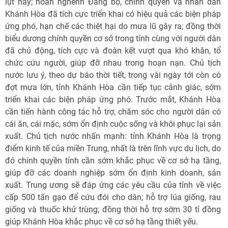
lụt này; hoan nghênh Đảng bộ, chính quyền và nhân dân
Khánh Hòa đã tích cực triển khai có hiệu quả các biện pháp
ứng phó, hạn chế các thiệt hại do mưa lũ gây ra; đồng thời
biểu dương chính quyền cơ sở trong tỉnh cùng với người dân
đã chủ động, tích cực và đoàn kết vượt qua khó khăn, tổ
chức cứu người, giúp đỡ nhau trong hoạn nạn. Chủ tịch
nước lưu ý, theo dự báo thời tiết, trong vài ngày tới còn có
đợt mưa lớn, tỉnh Khánh Hòa cần tiếp tục cảnh giác, sớm
triển khai các biện pháp ứng phó. Trước mắt, Khánh Hòa
cần tiến hành công tác hỗ trợ, chăm sóc cho người dân có
cái ăn, cái mặc, sớm ổn định cuộc sống và khôi phục lại sản
xuất. Chủ tịch nước nhấn mạnh: tỉnh Khánh Hòa là trọng
điểm kinh tế của miền Trung, nhất là trên lĩnh vực du lịch, do
đó chính quyền tỉnh cần sớm khắc phục về cơ sở hạ tầng,
giúp đỡ các doanh nghiệp sớm ổn định kinh doanh, sản
xuất. Trung ương sẽ đáp ứng các yêu cầu của tỉnh về việc
cấp 500 tấn gạo để cứu đói cho dân; hỗ trợ lúa giống, rau
giống và thuốc khử trùng; đồng thời hỗ trợ sớm 30 tỉ đồng
giúp Khánh Hòa khắc phục về cơ sở hạ tầng thiết yếu.