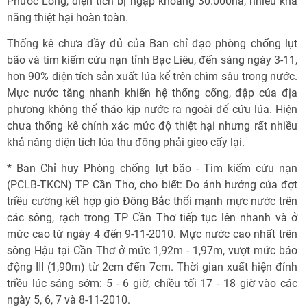
Phước Long, diện tích bị ngập khoảng 30.000ha, nhiều khả
năng thiệt hại hoàn toàn.
Thống kê chưa đầy đủ của Ban chỉ đạo phòng chống lụt
bão và tìm kiếm cứu nạn tỉnh Bạc Liêu, đến sáng ngày 3-11,
hơn 90% diện tích sản xuất lúa kể trên chìm sâu trong nước.
Mực nước tăng nhanh khiến hệ thống cống, đập của địa
phương không thể tháo kịp nước ra ngoài để cứu lúa. Hiện
chưa thống kê chính xác mức độ thiệt hại nhưng rất nhiều
khả năng diện tích lúa thu đông phải gieo cấy lại.
* Ban Chỉ huy Phòng chống lụt bão - Tìm kiếm cứu nạn
(PCLB-TKCN) TP Cần Thơ, cho biết: Do ảnh hưởng của đợt
triều cường kết hợp gió Đông Bắc thổi mạnh mực nước trên
các sông, rạch trong TP Cần Thơ tiếp tục lên nhanh và ở
mức cao từ ngày 4 đến 9-11-2010. Mực nước cao nhất trên
sông Hậu tại Cần Thơ ở mức 1,92m - 1,97m, vượt mức báo
động III (1,90m) từ 2cm đến 7cm. Thời gian xuất hiện đỉnh
triều lúc sáng sớm: 5 - 6 giờ, chiều tối 17 - 18 giờ vào các
ngày 5, 6, 7 và 8-11-2010.