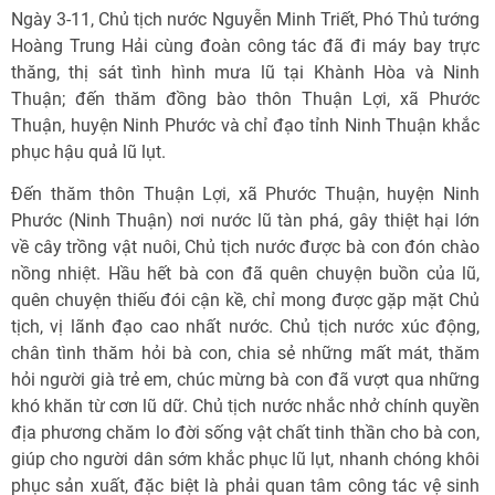
Ngày 3-11, Chủ tịch nước Nguyễn Minh Triết, Phó Thủ tướng
Hoàng Trung Hải cùng đoàn công tác đã đi máy bay trực
thăng, thị sát tình hình mưa lũ tại Khành Hòa và Ninh
Thuận; đến thăm đồng bào thôn Thuận Lợi, xã Phước
Thuận, huyện Ninh Phước và chỉ đạo tỉnh Ninh Thuận khắc
phục hậu quả lũ lụt.
Đến thăm thôn Thuận Lợi, xã Phước Thuận, huyện Ninh
Phước (Ninh Thuận) nơi nước lũ tàn phá, gây thiệt hại lớn
về cây trồng vật nuôi, Chủ tịch nước được bà con đón chào
nồng nhiệt. Hầu hết bà con đã quên chuyện buồn của lũ,
quên chuyện thiếu đói cận kề, chỉ mong được gặp mặt Chủ
tịch, vị lãnh đạo cao nhất nước. Chủ tịch nước xúc động,
chân tình thăm hỏi bà con, chia sẻ những mất mát, thăm
hỏi người già trẻ em, chúc mừng bà con đã vượt qua những
khó khăn từ cơn lũ dữ. Chủ tịch nước nhắc nhở chính quyền
địa phương chăm lo đời sống vật chất tinh thần cho bà con,
giúp cho người dân sớm khắc phục lũ lụt, nhanh chóng khôi
phục sản xuất, đặc biệt là phải quan tâm công tác vệ sinh