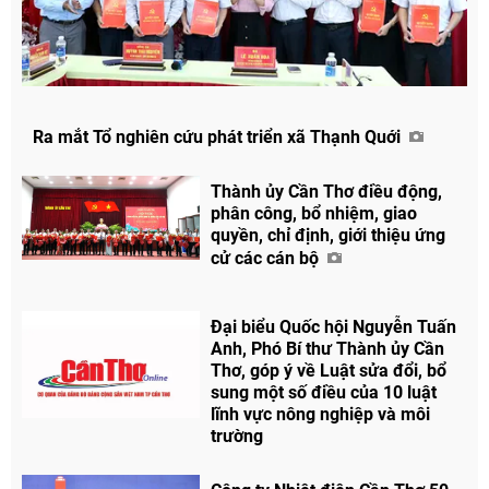
Ra mắt Tổ nghiên cứu phát triển xã Thạnh Quới
Thành ủy Cần Thơ điều động,
phân công, bổ nhiệm, giao
quyền, chỉ định, giới thiệu ứng
cử các cán bộ
Đại biểu Quốc hội Nguyễn Tuấn
Anh, Phó Bí thư Thành ủy Cần
Thơ, góp ý về Luật sửa đổi, bổ
sung một số điều của 10 luật
lĩnh vực nông nghiệp và môi
trường