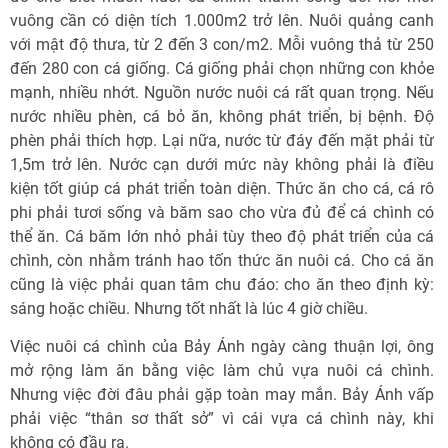
vuông cần có diện tích 1.000m2 trở lên. Nuôi quảng canh
với mật độ thưa, từ 2 đến 3 con/m2. Mỗi vuông thả từ 250
đến 280 con cá giống. Cá giống phải chọn những con khỏe
mạnh, nhiều nhớt. Nguồn nước nuôi cá rất quan trọng. Nếu
nước nhiều phèn, cá bỏ ăn, không phát triển, bị bệnh. Độ
phèn phải thích hợp. Lại nữa, nước từ đáy đến mặt phải từ
1,5m trở lên. Nước cạn dưới mức này không phải là điều
kiện tốt giúp cá phát triển toàn diện. Thức ăn cho cá, cá rô
phi phải tươi sống và băm sao cho vừa đủ để cá chình có
thể ăn. Cá băm lớn nhỏ phải tùy theo độ phát triển của cá
chình, còn nhằm tránh hao tốn thức ăn nuôi cá. Cho cá ăn
cũng là việc phải quan tâm chu đáo: cho ăn theo định kỳ:
sáng hoặc chiều. Nhưng tốt nhất là lúc 4 giờ chiều.
Việc nuôi cá chình của Bảy Ánh ngày càng thuận lợi, ông
mở rộng làm ăn bằng việc làm chủ vựa nuôi cá chình.
Nhưng việc đời đâu phải gặp toàn may mắn. Bảy Ánh vấp
phải việc “thân sơ thất sở” vì cái vựa cá chình này, khi
không có đầu ra.