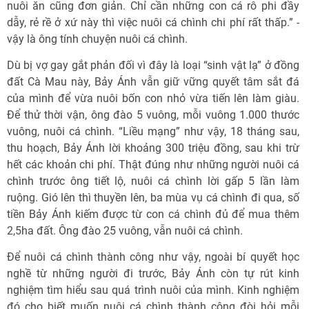
nuôi ăn cũng đơn giản. Chỉ cần những con cá rô phi đầy
dẫy, rẻ rề ở xứ này thì việc nuôi cá chình chi phí rất thấp.” -
vậy là ông tính chuyện nuôi cá chình.
Dù bị vợ gay gắt phản đối vì đây là loại “sinh vật lạ” ở đồng
đất Cà Mau này, Bảy Ánh vẫn giữ vững quyết tâm sắt đá
của mình để vừa nuôi bốn con nhỏ vừa tiến lên làm giàu.
Để thử thời vận, ông đào 5 vuông, mỗi vuông 1.000 thước
vuông, nuôi cá chình. “Liều mạng” như vậy, 18 tháng sau,
thu hoạch, Bảy Ánh lời khoảng 300 triệu đồng, sau khi trừ
hết các khoản chi phí. Thật đúng như những người nuôi cá
chình trước ông tiết lộ, nuôi cá chình lời gấp 5 lần làm
ruộng. Gió lên thì thuyền lên, ba mùa vụ cá chình đi qua, số
tiền Bảy Ánh kiếm được từ con cá chình đủ để mua thêm
2,5ha đất. Ông đào 25 vuông, vẫn nuôi cá chình.
Để nuôi cá chình thành công như vậy, ngoài bí quyết học
nghề từ những người đi trước, Bảy Ánh còn tự rút kinh
nghiệm tìm hiểu sau quá trình nuôi của mình. Kinh nghiệm
đó cho biết muốn nuôi cá chình thành công đòi hỏi mỗi