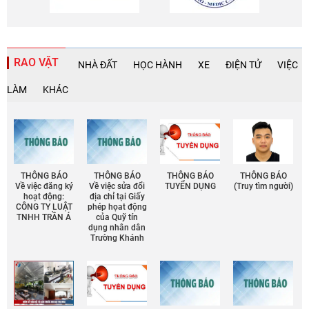
RAO VẶT
NHÀ ĐẤT
HỌC HÀNH
XE
ĐIỆN TỬ
VIỆC
LÀM
KHÁC
THÔNG BÁO
THÔNG BÁO
THÔNG BÁO
THÔNG BÁO
Về việc đăng ký
Về việc sửa đổi
TUYỂN DỤNG
(Truy tìm người)
hoạt động:
địa chỉ tại Giấy
CÔNG TY LUẬT
phép họat động
TNHH TRẦN Á
của Quỹ tín
dụng nhân dân
Trường Khánh