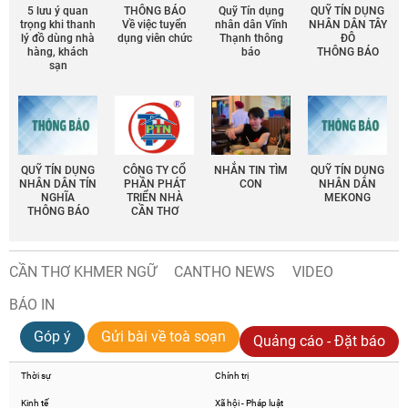
5 lưu ý quan
THÔNG BÁO
Quỹ Tín dụng
QUỸ TÍN DỤNG
trọng khi thanh
Về việc tuyển
nhân dân Vĩnh
NHÂN DÂN TÂY
lý đồ dùng nhà
dụng viên chức
Thạnh thông
ĐÔ
hàng, khách
báo
THÔNG BÁO
sạn
QUỸ TÍN DỤNG
CÔNG TY CỔ
NHẮN TIN TÌM
QUỸ TÍN DỤNG
NHÂN DÂN TÍN
PHẦN PHÁT
CON
NHÂN DÂN
NGHĨA
TRIỂN NHÀ
MEKONG
THÔNG BÁO
CẦN THƠ
CẦN THƠ KHMER NGỮ
CANTHO NEWS
VIDEO
BÁO IN
Góp ý
Gửi bài về toà soạn
Quảng cáo - Đặt báo
Thời sự
Chính trị
Kinh tế
Xã hội - Pháp luật