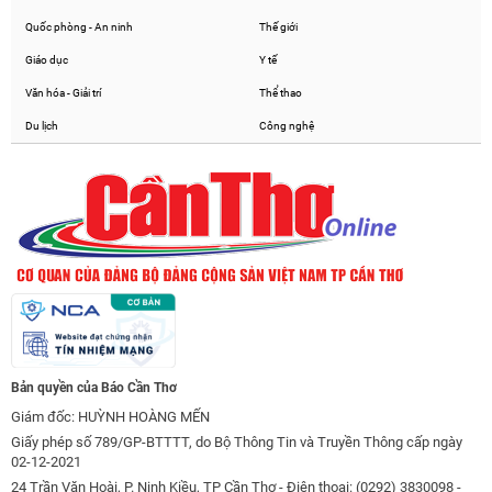
Quốc phòng - An ninh
Thế giới
Giáo dục
Y tế
Văn hóa - Giải trí
Thể thao
Du lịch
Công nghệ
Bản quyền của Báo Cần Thơ
Giám đốc: HUỲNH HOÀNG MẾN
Giấy phép số 789/GP-BTTTT, do Bộ Thông Tin và Truyền Thông cấp ngày
02-12-2021
24 Trần Văn Hoài, P. Ninh Kiều, TP Cần Thơ - Điện thoại: (0292) 3830098 -