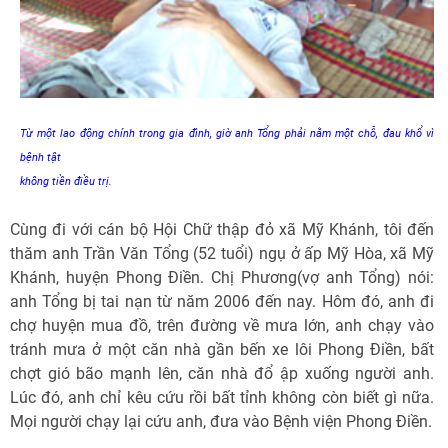
Từ một lao động chính trong gia đình, giờ anh Tổng phải nằm một chỗ, đau khổ vì
bệnh tật
không tiền điều trị.
Cùng đi với cán bộ Hội Chữ thập đỏ xã Mỹ Khánh, tôi đến
thăm anh Trần Văn Tổng (52 tuổi) ngụ ở ấp Mỹ Hòa, xã Mỹ
Khánh, huyện Phong Điền. Chị Phương(vợ anh Tổng) nói:
anh Tổng bị tai nạn từ năm 2006 đến nay. Hôm đó, anh đi
chợ huyện mua đồ, trên đường về mưa lớn, anh chạy vào
tránh mưa ở một căn nhà gần bến xe lôi Phong Điền, bất
chợt gió bão mạnh lên, căn nhà đổ ập xuống người anh.
Lúc đó, anh chỉ kêu cứu rồi bất tỉnh không còn biết gì nữa.
Mọi người chạy lại cứu anh, đưa vào Bệnh viện Phong Điền.