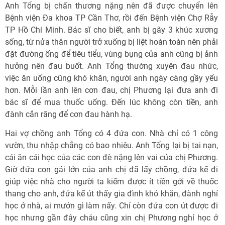
Anh Tổng bị chấn thương nặng nên đã được chuyển lên
Bệnh viện Đa khoa TP Cần Thơ, rồi đến Bệnh viện Chợ Rẫy
TP Hồ Chí Minh. Bác sĩ cho biết, anh bị gãy 3 khúc xương
sống, từ nửa thân người trở xuống bị liệt hoàn toàn nên phải
đặt đường ống để tiêu tiểu, vùng bụng của anh cũng bị ảnh
hưởng nên đau buốt. Anh Tổng thường xuyên đau nhức,
việc ăn uống cũng khó khăn, người anh ngày càng gầy yếu
hơn. Mỗi lần anh lên cơn đau, chị Phương lại đưa anh đi
bác sĩ để mua thuốc uống. Đến lúc không còn tiền, anh
đành cắn răng để cơn đau hành hạ.
Hai vợ chồng anh Tổng có 4 đứa con. Nhà chỉ có 1 công
vườn, thu nhập chẳng có bao nhiêu. Anh Tổng lại bị tai nạn,
cái ăn cái học của các con đè nặng lên vai của chị Phương.
Giờ đứa con gái lớn của anh chị đã lấy chồng, đứa kế đi
giúp việc nhà cho người ta kiếm được ít tiền gởi về thuốc
thang cho anh, đứa kế út thấy gia đình khó khăn, đành nghỉ
học ở nhà, ai mướn gì làm nấy. Chỉ còn đứa con út được đi
học nhưng gần đây cháu cũng xin chị Phương nghỉ học ở