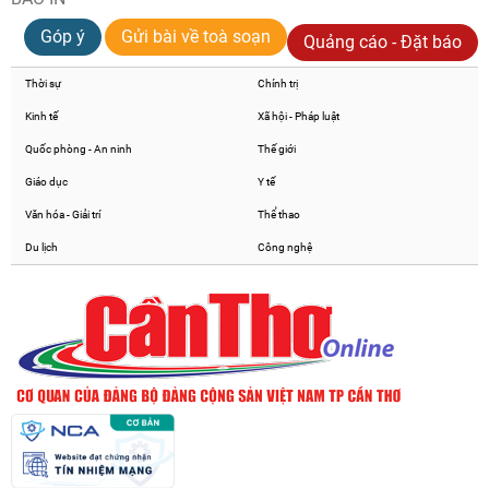
Góp ý
Gửi bài về toà soạn
Quảng cáo - Đặt báo
Thời sự
Chính trị
Kinh tế
Xã hội - Pháp luật
Quốc phòng - An ninh
Thế giới
Giáo dục
Y tế
Văn hóa - Giải trí
Thể thao
Du lịch
Công nghệ