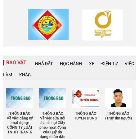
RAO VẶT
NHÀ ĐẤT
HỌC HÀNH
XE
ĐIỆN TỬ
VIỆC
LÀM
KHÁC
THÔNG BÁO
THÔNG BÁO
THÔNG BÁO
THÔNG BÁO
Về việc đăng ký
Về việc sửa đổi
TUYỂN DỤNG
(Truy tìm người)
hoạt động:
địa chỉ tại Giấy
CÔNG TY LUẬT
phép họat động
TNHH TRẦN Á
của Quỹ tín
dụng nhân dân