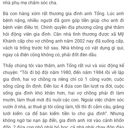
nhà phụ mẹ chăm sóc cha.
Bà con hàng xóm rất thương gia đình anh Tổng. Lúc anh
bệnh nặng, nhiều người đã gom góp tiền giúp cho anh đi
bệnh viện điều trị. Chính quyền địa phương cũng ghé thăm
hỏi động viên gia đình. Căn nhà tình thương được xã Mỹ
Khánh cấp cho vợ chồng anh năm 2002 nay đã xuống cấp,
vách lá trống trước hở sau. Nhà không có vật dụng gì quí,
ngay cả điện cũng không có, phải đốt đèn dầu.
Thấy chúng tôi vào thăm, anh Tổng rất vui và xúc động kể
chuyện: “Tôi đi bộ đội năm 1980, đến năm 1984 rồi về lập
gia đình, hai vợ chồng ra riêng chỉ có 1 công vườn, cuộc
sống cũng ổn định. Đến lúc 4 đứa con lần lượt ra đời, cuộc
sống gia đình khó khăn hơn, hai vợ chồng phải đi làm
mướn, làm thuê mới đủ nuôi các con. Ngoài việc chăm sóc
vườn ở nhà, ai thuê gì tôi cũng làm, tối thì đi cắm câu, giăng
lưới kiếm cá để bán kiếm tiền lo cho gia đình”. Nhưng
không ngờ tai nạn ập đến, gia đình anh rơi vào cảnh khốn
đốn, 2 đứa con nhỏ phải bỏ học, cả nhà phải chạy đôn đáo