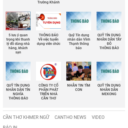
Trường Khánh
5 lưu ý quan
THÔNG BÁO
Quỹ Tín dụng
QUỸ TÍN DỤNG
trọng khi thanh
Về việc tuyển
nhân dân Vĩnh
NHÂN DÂN TÂY
lý đồ dùng nhà
dụng viên chức
Thạnh thông
ĐÔ
hàng, khách
báo
THÔNG BÁO
sạn
QUỸ TÍN DỤNG
CÔNG TY CỔ
NHẮN TIN TÌM
QUỸ TÍN DỤNG
NHÂN DÂN TÍN
PHẦN PHÁT
CON
NHÂN DÂN
NGHĨA
TRIỂN NHÀ
MEKONG
THÔNG BÁO
CẦN THƠ
CẦN THƠ KHMER NGỮ
CANTHO NEWS
VIDEO
BÁO IN