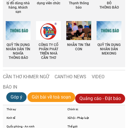
lý đồ dùng nhà
dụng viên chức
Thạnh thông
ĐÔ
hàng, khách
báo
THÔNG BÁO
sạn
QUỸ TÍN DỤNG
CÔNG TY CỔ
NHẮN TIN TÌM
QUỸ TÍN DỤNG
NHÂN DÂN TÍN
PHẦN PHÁT
CON
NHÂN DÂN
NGHĨA
TRIỂN NHÀ
MEKONG
THÔNG BÁO
CẦN THƠ
CẦN THƠ KHMER NGỮ
CANTHO NEWS
VIDEO
BÁO IN
Góp ý
Gửi bài về toà soạn
Quảng cáo - Đặt báo
Thời sự
Chính trị
Kinh tế
Xã hội - Pháp luật
Quốc phòng - An ninh
Thế giới