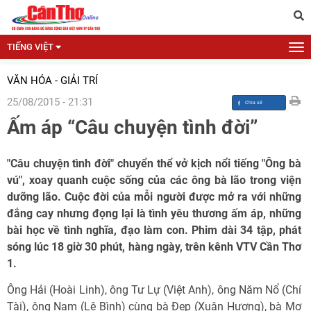
TIẾNG VIỆT
VĂN HÓA - GIẢI TRÍ
25/08/2015 - 21:31
Ấm áp “Câu chuyện tình đời”
"Câu chuyện tình đời" chuyển thể vở kịch nổi tiếng "Ông bà
vú", xoay quanh cuộc sống của các ông bà lão trong viện
dưỡng lão. Cuộc đời của mỗi người được mở ra với những
đắng cay nhưng đọng lại là tình yêu thương ấm áp, những
bài học về tình nghĩa, đạo làm con. Phim dài 34 tập, phát
sóng lúc 18 giờ 30 phút, hàng ngày, trên kênh VTV Cần Thơ
1.
Ông Hải (Hoài Linh), ông Tư Lự (Việt Anh), ông Năm Nổ (Chí
Tài), ông Nam (Lê Bình) cùng bà Đẹp (Xuân Hương), bà Mơ