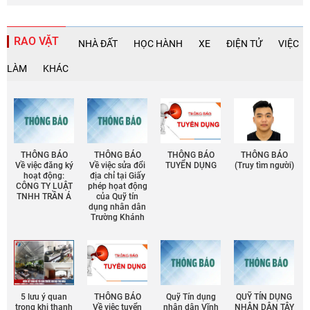
RAO VẶT
NHÀ ĐẤT
HỌC HÀNH
XE
ĐIỆN TỬ
VIỆC
LÀM
KHÁC
THÔNG BÁO
THÔNG BÁO
THÔNG BÁO
THÔNG BÁO
Về việc đăng ký
Về việc sửa đổi
TUYỂN DỤNG
(Truy tìm người)
hoạt động:
địa chỉ tại Giấy
CÔNG TY LUẬT
phép họat động
TNHH TRẦN Á
của Quỹ tín
dụng nhân dân
Trường Khánh
5 lưu ý quan
THÔNG BÁO
Quỹ Tín dụng
QUỸ TÍN DỤNG
trọng khi thanh
Về việc tuyển
nhân dân Vĩnh
NHÂN DÂN TÂY