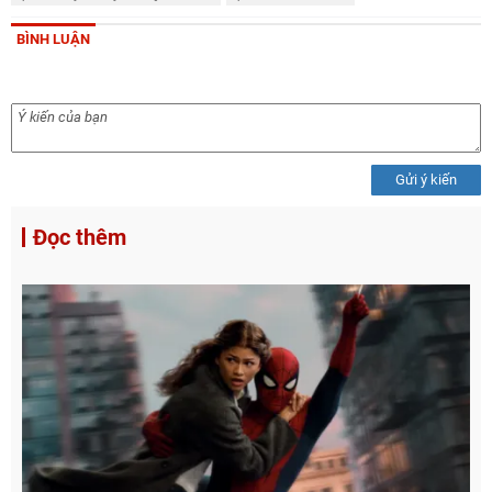
BÌNH LUẬN
Gửi ý kiến
Đọc thêm