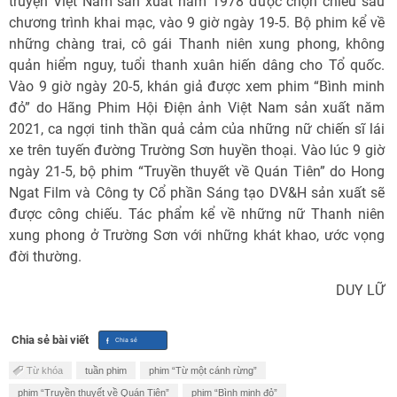
truyện Việt Nam sản xuất năm 1978 được chọn chiếu sau
chương trình khai mạc, vào 9 giờ ngày 19-5. Bộ phim kể về
những chàng trai, cô gái Thanh niên xung phong, không
quản hiểm nguy, tuổi thanh xuân hiến dâng cho Tổ quốc.
Vào 9 giờ ngày 20-5, khán giả được xem phim “Bình minh
đỏ” do Hãng Phim Hội Điện ảnh Việt Nam sản xuất năm
2021, ca ngợi tinh thần quả cảm của những nữ chiến sĩ lái
xe trên tuyến đường Trường Sơn huyền thoại. Vào lúc 9 giờ
ngày 21-5, bộ phim “Truyền thuyết về Quán Tiên” do Hong
Ngat Film và Công ty Cổ phần Sáng tạo DV&H sản xuất sẽ
được công chiếu. Tác phẩm kể về những nữ Thanh niên
xung phong ở Trường Sơn với những khát khao, ước vọng
đời thường.
DUY LỮ
Chia sẻ bài viết
Từ khóa
tuần phim
phim “Từ một cánh rừng”
phim “Truyền thuyết về Quán Tiên”
phim “Bình minh đỏ”