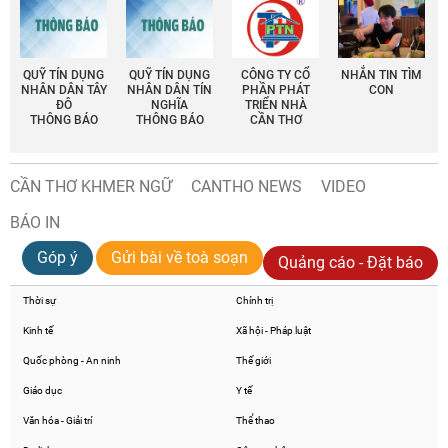
QUỸ TÍN DỤNG
QUỸ TÍN DỤNG
CÔNG TY CỔ
NHẮN TIN TÌM
NHÂN DÂN TÂY
NHÂN DÂN TÍN
PHẦN PHÁT
CON
ĐÔ
NGHĨA
TRIỂN NHÀ
THÔNG BÁO
THÔNG BÁO
CẦN THƠ
CẦN THƠ KHMER NGỮ
CANTHO NEWS
VIDEO
BÁO IN
Góp ý
Gửi bài về toà soạn
Quảng cáo - Đặt báo
Thời sự
Chính trị
Kinh tế
Xã hội - Pháp luật
Quốc phòng - An ninh
Thế giới
Giáo dục
Y tế
Văn hóa - Giải trí
Thể thao