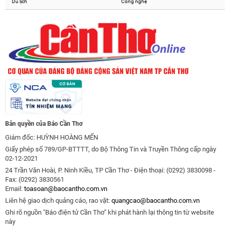
Du lịch
Công nghệ
Bản quyền của Báo Cần Thơ
Giám đốc: HUỲNH HOÀNG MẾN
Giấy phép số 789/GP-BTTTT, do Bộ Thông Tin và Truyền Thông cấp ngày
02-12-2021
24 Trần Văn Hoài, P. Ninh Kiều, TP Cần Thơ - Điện thoại: (0292) 3830098 -
Fax: (0292) 3830561
Email:
toasoan@baocantho.com.vn
Liên hệ giao dịch quảng cáo, rao vặt:
quangcao@baocantho.com.vn
Ghi rõ nguồn "Báo điện tử Cần Thơ" khi phát hành lại thông tin từ website
này