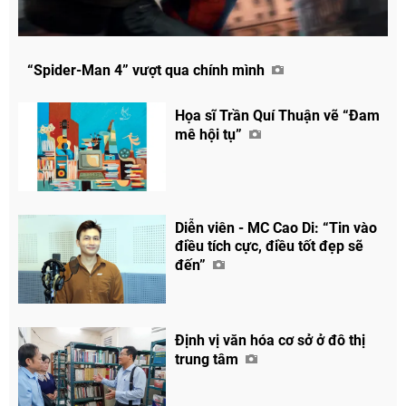
Chia sẻ
“Spider-Man 4” vượt qua chính mình
Facebook
Họa sĩ Trần Quí Thuận vẽ “Đam
mê hội tụ”
Diễn viên - MC Cao Di: “Tin vào
điều tích cực, điều tốt đẹp sẽ
đến”
Định vị văn hóa cơ sở ở đô thị
trung tâm