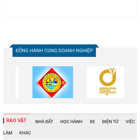
ĐỒNG HÀNH CÙNG DOANH NGHIỆP
RAO VẶT
NHÀ ĐẤT
HỌC HÀNH
XE
ĐIỆN TỬ
VIỆC
LÀM
KHÁC