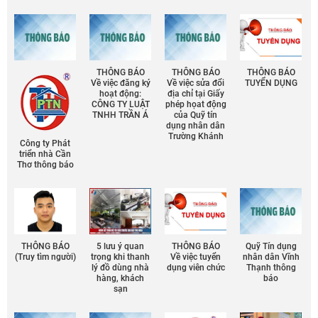
THÔNG BÁO
THÔNG BÁO
THÔNG BÁO
Về việc đăng ký
Về việc sửa đổi
TUYỂN DỤNG
hoạt động:
địa chỉ tại Giấy
CÔNG TY LUẬT
phép họat động
TNHH TRẦN Á
của Quỹ tín
dụng nhân dân
Trường Khánh
Công ty Phát
triển nhà Cần
Thơ thông báo
THÔNG BÁO
5 lưu ý quan
THÔNG BÁO
Quỹ Tín dụng
(Truy tìm người)
trọng khi thanh
Về việc tuyển
nhân dân Vĩnh
lý đồ dùng nhà
dụng viên chức
Thạnh thông
hàng, khách
báo
sạn