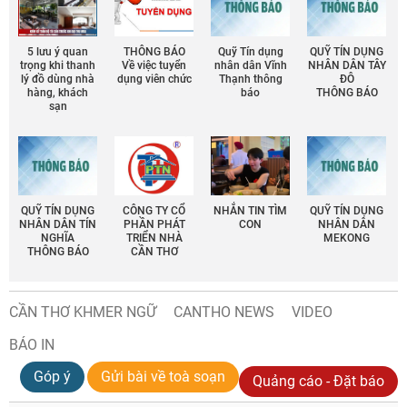
5 lưu ý quan
THÔNG BÁO
Quỹ Tín dụng
QUỸ TÍN DỤNG
trọng khi thanh
Về việc tuyển
nhân dân Vĩnh
NHÂN DÂN TÂY
lý đồ dùng nhà
dụng viên chức
Thạnh thông
ĐÔ
hàng, khách
báo
THÔNG BÁO
sạn
QUỸ TÍN DỤNG
CÔNG TY CỔ
NHẮN TIN TÌM
QUỸ TÍN DỤNG
NHÂN DÂN TÍN
PHẦN PHÁT
CON
NHÂN DÂN
NGHĨA
TRIỂN NHÀ
MEKONG
THÔNG BÁO
CẦN THƠ
CẦN THƠ KHMER NGỮ
CANTHO NEWS
VIDEO
BÁO IN
Góp ý
Gửi bài về toà soạn
Quảng cáo - Đặt báo