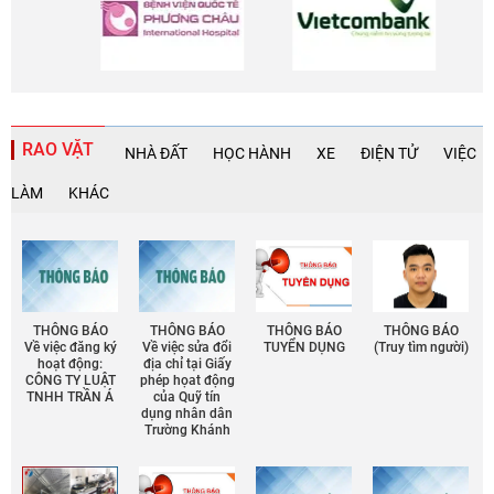
RAO VẶT
NHÀ ĐẤT
HỌC HÀNH
XE
ĐIỆN TỬ
VIỆC
LÀM
KHÁC
THÔNG BÁO
THÔNG BÁO
THÔNG BÁO
THÔNG BÁO
Về việc đăng ký
Về việc sửa đổi
TUYỂN DỤNG
(Truy tìm người)
hoạt động:
địa chỉ tại Giấy
CÔNG TY LUẬT
phép họat động
TNHH TRẦN Á
của Quỹ tín
dụng nhân dân
Trường Khánh