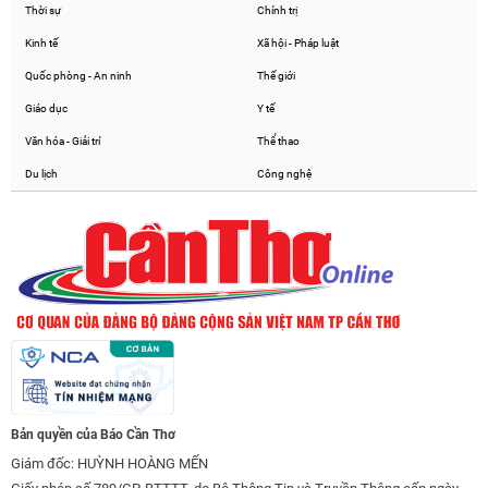
Thời sự
Chính trị
Kinh tế
Xã hội - Pháp luật
Quốc phòng - An ninh
Thế giới
Giáo dục
Y tế
Văn hóa - Giải trí
Thể thao
Du lịch
Công nghệ
Bản quyền của Báo Cần Thơ
Giám đốc: HUỲNH HOÀNG MẾN