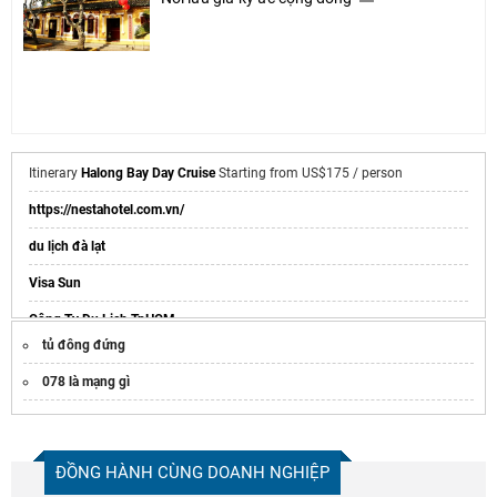
Itinerary
Halong Bay Day Cruise
Starting from US$175 / person
https://nestahotel.com.vn/
du lịch đà lạt
Visa Sun
Công Ty Du Lịch TpHCM
tủ đông đứng
sea aquarium singapore
078 là mạng gì
Đến chơi
Sơn Tiên Farm
cuối tuần
Mua eSIM du lịch Singapore:
https://hugosim.vn/esim/esim-du-lich-
singapore/
ĐỒNG HÀNH CÙNG DOANH NGHIỆP
tượng nữ thần tự do