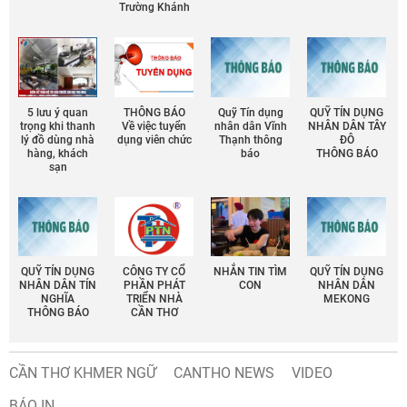
Trường Khánh
5 lưu ý quan
THÔNG BÁO
Quỹ Tín dụng
QUỸ TÍN DỤNG
trọng khi thanh
Về việc tuyển
nhân dân Vĩnh
NHÂN DÂN TÂY
lý đồ dùng nhà
dụng viên chức
Thạnh thông
ĐÔ
hàng, khách
báo
THÔNG BÁO
sạn
QUỸ TÍN DỤNG
CÔNG TY CỔ
NHẮN TIN TÌM
QUỸ TÍN DỤNG
NHÂN DÂN TÍN
PHẦN PHÁT
CON
NHÂN DÂN
NGHĨA
TRIỂN NHÀ
MEKONG
THÔNG BÁO
CẦN THƠ
CẦN THƠ KHMER NGỮ
CANTHO NEWS
VIDEO
BÁO IN