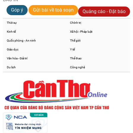
Góp ý
Gửi bài về toà soạn
Quảng cáo - Đặt báo
Thời sự
Chính trị
Kinh tế
Xã hội - Pháp luật
Quốc phòng - An ninh
Thế giới
Giáo dục
Y tế
Văn hóa - Giải trí
Thể thao
Du lịch
Công nghệ