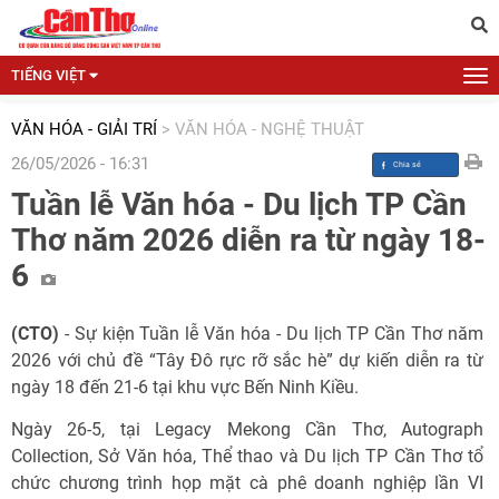
TIẾNG VIỆT
VĂN HÓA - GIẢI TRÍ
>
VĂN HÓA - NGHỆ THUẬT
26/05/2026 - 16:31
Tuần lễ Văn hóa - Du lịch TP Cần
Thơ năm 2026 diễn ra từ ngày 18-
6
(CTO)
- Sự kiện Tuần lễ Văn hóa - Du lịch TP Cần Thơ năm
2026 với chủ đề “Tây Đô rực rỡ sắc hè” dự kiến diễn ra từ
ngày 18 đến 21-6 tại khu vực Bến Ninh Kiều.
Ngày 26-5, tại Legacy Mekong Cần Thơ, Autograph
Collection, Sở Văn hóa, Thể thao và Du lịch TP Cần Thơ tổ
chức chương trình họp mặt cà phê doanh nghiệp lần VI