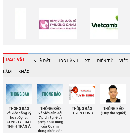
https://maytravel.vn/
Trọn Gói
Tour Cực Đông
Hấp Dẫn
RAO VẶT
NHÀ ĐẤT
HỌC HÀNH
XE
ĐIỆN TỬ
VIỆC
LÀM
KHÁC
THÔNG BÁO
THÔNG BÁO
THÔNG BÁO
THÔNG BÁO
Về việc đăng ký
Về việc sửa đổi
TUYỂN DỤNG
(Truy tìm người)
hoạt động:
địa chỉ tại Giấy
CÔNG TY LUẬT
phép họat động
TNHH TRẦN Á
của Quỹ tín
dụng nhân dân