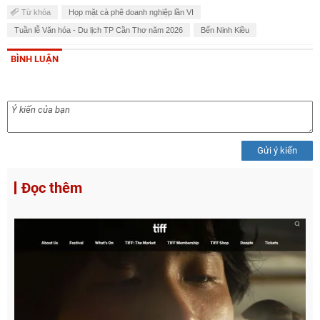
Từ khóa
Họp mặt cà phê doanh nghiệp lần VI
Tuần lễ Văn hóa - Du lịch TP Cần Thơ năm 2026
Bến Ninh Kiều
BÌNH LUẬN
Gửi ý kiến
Đọc thêm