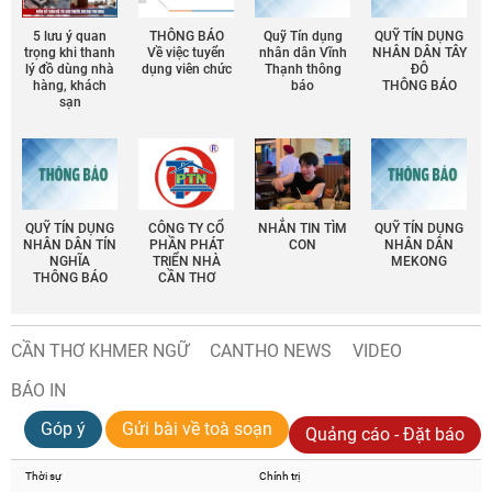
5 lưu ý quan
THÔNG BÁO
Quỹ Tín dụng
QUỸ TÍN DỤNG
trọng khi thanh
Về việc tuyển
nhân dân Vĩnh
NHÂN DÂN TÂY
lý đồ dùng nhà
dụng viên chức
Thạnh thông
ĐÔ
hàng, khách
báo
THÔNG BÁO
sạn
QUỸ TÍN DỤNG
CÔNG TY CỔ
NHẮN TIN TÌM
QUỸ TÍN DỤNG
NHÂN DÂN TÍN
PHẦN PHÁT
CON
NHÂN DÂN
NGHĨA
TRIỂN NHÀ
MEKONG
THÔNG BÁO
CẦN THƠ
CẦN THƠ KHMER NGỮ
CANTHO NEWS
VIDEO
BÁO IN
Góp ý
Gửi bài về toà soạn
Quảng cáo - Đặt báo
Thời sự
Chính trị