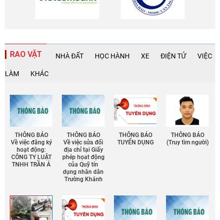
RAO VẶT
NHÀ ĐẤT
HỌC HÀNH
XE
ĐIỆN TỬ
VIỆC
LÀM
KHÁC
THÔNG BÁO
THÔNG BÁO
THÔNG BÁO
THÔNG BÁO
Về việc đăng ký
Về việc sửa đổi
TUYỂN DỤNG
(Truy tìm người)
hoạt động:
địa chỉ tại Giấy
CÔNG TY LUẬT
phép họat động
TNHH TRẦN Á
của Quỹ tín
dụng nhân dân
Trường Khánh