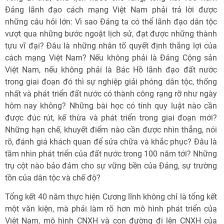
Đảng lãnh đạo cách mạng Việt Nam phải trả lời được
những câu hỏi lớn: Vì sao Đảng ta có thể lãnh đạo dân tộc
vượt qua những bước ngoặt lịch sử, đạt được những thành
tựu vĩ đại? Đâu là những nhân tố quyết định thắng lợi của
cách mạng Việt Nam? Nếu không phải là Đảng Cộng sản
Việt Nam, nếu không phải là Bác Hồ lãnh đạo đất nước
trong giai đoạn đó thì sự nghiệp giải phóng dân tộc, thống
nhất và phát triển đất nước có thành công rạng rỡ như ngày
hôm nay không? Những bài học có tính quy luật nào cần
được đúc rút, kế thừa và phát triển trong giai đoạn mới?
Những hạn chế, khuyết điểm nào cần được nhìn thẳng, nói
rõ, đánh giá khách quan để sửa chữa và khắc phục? Đâu là
tầm nhìn phát triển của đất nước trong 100 năm tới? Những
trụ cột nào bảo đảm cho sự vững bền của Đảng, sự trường
tồn của dân tộc và chế độ?
Tổng kết 40 năm thực hiện Cương lĩnh không chỉ là tổng kết
một văn kiện, mà phải làm rõ hơn mô hình phát triển của
Việt Nam, mô hình CNXH và con đường đi lên CNXH của