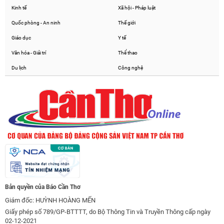
Kinh tế
Xã hội - Pháp luật
Quốc phòng - An ninh
Thế giới
Giáo dục
Y tế
Văn hóa - Giải trí
Thể thao
Du lịch
Công nghệ
Bản quyền của Báo Cần Thơ
Giám đốc: HUỲNH HOÀNG MẾN
Giấy phép số 789/GP-BTTTT, do Bộ Thông Tin và Truyền Thông cấp ngày
02-12-2021