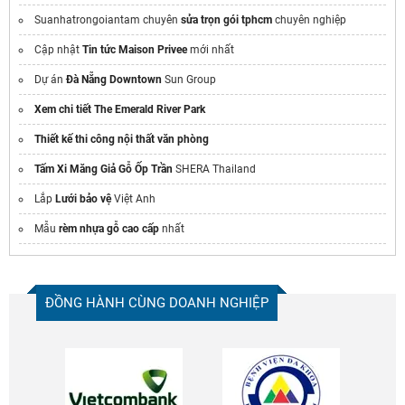
Suanhatrongoiantam chuyên
sửa trọn gói tphcm
chuyên nghiệp
Cập nhật
Tin tức Maison Privee
mới nhất
Dự án
Đà Nẵng Downtown
Sun Group
Xem chi tiết The Emerald River Park
Thiết kế thi công nội thất văn phòng
Tấm Xi Măng Giả Gỗ Ốp Trần
SHERA Thailand
Lắp
Lưới bảo vệ
Việt Anh
Mẫu
rèm nhựa gỗ cao cấp
nhất
ĐỒNG HÀNH CÙNG DOANH NGHIỆP