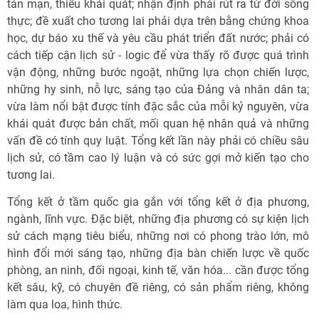
tản mạn, thiếu khái quát; nhận định phải rút ra từ đời sống
thực; đề xuất cho tương lai phải dựa trên bằng chứng khoa
học, dự báo xu thế và yêu cầu phát triển đất nước; phải có
cách tiếp cận lịch sử - logic để vừa thấy rõ được quá trình
vận động, những bước ngoặt, những lựa chọn chiến lược,
những hy sinh, nỗ lực, sáng tạo của Đảng và nhân dân ta;
vừa làm nổi bật được tính đặc sắc của mỗi kỷ nguyên, vừa
khái quát được bản chất, mối quan hệ nhân quả và những
vấn đề có tính quy luật. Tổng kết lần này phải có chiều sâu
lịch sử, có tầm cao lý luận và có sức gợi mở kiến tạo cho
tương lai.
Tổng kết ở tầm quốc gia gắn với tổng kết ở địa phương,
ngành, lĩnh vực. Đặc biệt, những địa phương có sự kiện lịch
sử cách mạng tiêu biểu, những nơi có phong trào lớn, mô
hình đổi mới sáng tạo, những địa bàn chiến lược về quốc
phòng, an ninh, đối ngoại, kinh tế, văn hóa... cần được tổng
kết sâu, kỹ, có chuyên đề riêng, có sản phẩm riêng, không
làm qua loa, hình thức.