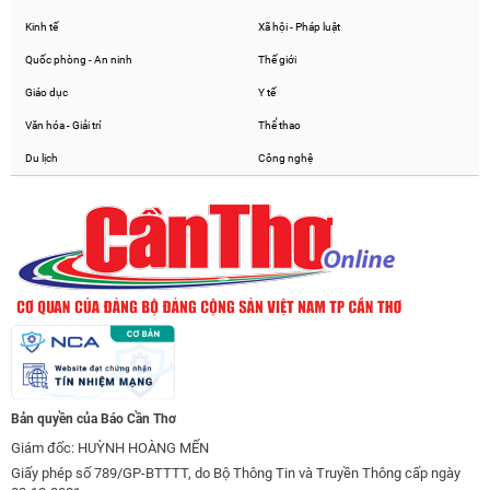
Kinh tế
Xã hội - Pháp luật
Quốc phòng - An ninh
Thế giới
Giáo dục
Y tế
Văn hóa - Giải trí
Thể thao
Du lịch
Công nghệ
Bản quyền của Báo Cần Thơ
Giám đốc: HUỲNH HOÀNG MẾN
Giấy phép số 789/GP-BTTTT, do Bộ Thông Tin và Truyền Thông cấp ngày