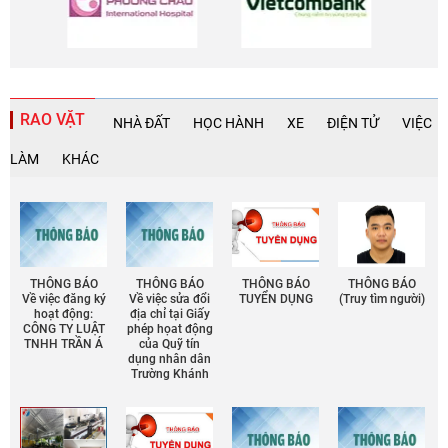
RAO VẶT
NHÀ ĐẤT
HỌC HÀNH
XE
ĐIỆN TỬ
VIỆC
LÀM
KHÁC
THÔNG BÁO
THÔNG BÁO
THÔNG BÁO
THÔNG BÁO
Về việc đăng ký
Về việc sửa đổi
TUYỂN DỤNG
(Truy tìm người)
hoạt động:
địa chỉ tại Giấy
CÔNG TY LUẬT
phép họat động
TNHH TRẦN Á
của Quỹ tín
dụng nhân dân
Trường Khánh