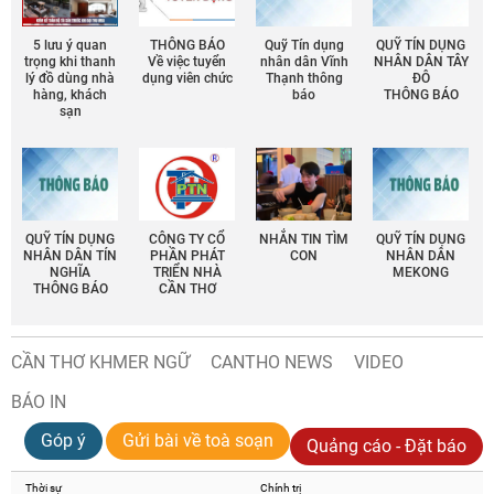
5 lưu ý quan
THÔNG BÁO
Quỹ Tín dụng
QUỸ TÍN DỤNG
trọng khi thanh
Về việc tuyển
nhân dân Vĩnh
NHÂN DÂN TÂY
lý đồ dùng nhà
dụng viên chức
Thạnh thông
ĐÔ
hàng, khách
báo
THÔNG BÁO
sạn
QUỸ TÍN DỤNG
CÔNG TY CỔ
NHẮN TIN TÌM
QUỸ TÍN DỤNG
NHÂN DÂN TÍN
PHẦN PHÁT
CON
NHÂN DÂN
NGHĨA
TRIỂN NHÀ
MEKONG
THÔNG BÁO
CẦN THƠ
CẦN THƠ KHMER NGỮ
CANTHO NEWS
VIDEO
BÁO IN
Góp ý
Gửi bài về toà soạn
Quảng cáo - Đặt báo
Thời sự
Chính trị