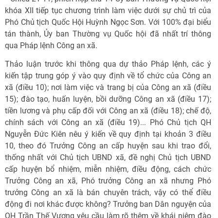
khóa XII tiếp tục chương trình làm việc dưới sự chủ trì của
Phó Chủ tịch Quốc Hội Huỳnh Ngọc Sơn. Với 100% đại biểu
tán thành, Ủy ban Thường vụ Quốc hội đã nhất trí thông
qua Pháp lệnh Công an xã.
Thảo luận trước khi thông qua dự thảo Pháp lệnh, các ý
kiến tập trung góp ý vào quy định về tổ chức của Công an
xã (điều 10); nơi làm việc và trang bị của Công an xã (điều
15); đào tạo, huấn luyện, bồi dưỡng Công an xã (điều 17);
tiền lương và phụ cấp đối với Công an xã (điều 18); chế độ,
chính sách với Công an xã (điều 19)... Phó Chủ tịch QH
Nguyễn Đức Kiên nêu ý kiến về quy định tại khoản 3 điều
10, theo đó Trưởng Công an cấp huyện sau khi trao đổi,
thống nhất với Chủ tịch UBND xã, đề nghị Chủ tịch UBND
cấp huyện bổ nhiệm, miễn nhiệm, điều động, cách chức
Trưởng Công an xã, Phó trưởng Công an xã nhưng Phó
trưởng Công an xã là bán chuyên trách, vậy có thể điều
động đi nơi khác được không? Trưởng ban Dân nguyện của
QH Trần Thế Vượng yêu cầu làm rõ thêm về khái niệm đào