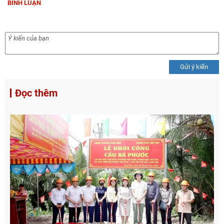
BÌNH LUẬN
Gửi ý kiến
Đọc thêm