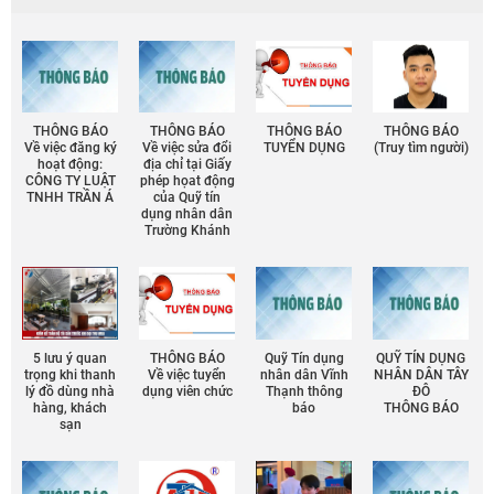
THÔNG BÁO
THÔNG BÁO
THÔNG BÁO
THÔNG BÁO
Về việc đăng ký
Về việc sửa đổi
TUYỂN DỤNG
(Truy tìm người)
hoạt động:
địa chỉ tại Giấy
CÔNG TY LUẬT
phép họat động
TNHH TRẦN Á
của Quỹ tín
dụng nhân dân
Trường Khánh
5 lưu ý quan
THÔNG BÁO
Quỹ Tín dụng
QUỸ TÍN DỤNG
trọng khi thanh
Về việc tuyển
nhân dân Vĩnh
NHÂN DÂN TÂY
lý đồ dùng nhà
dụng viên chức
Thạnh thông
ĐÔ
hàng, khách
báo
THÔNG BÁO
sạn