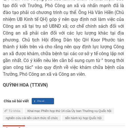
tạo đối với Trưởng, Phó Công an xã và nhấn mạnh đã là
đào tạo phải có chương trình cụ thể. Ông Hà Văn Hiền (Chủ
nhiệm UB Kinh tế QH) góp ý nên quy định nơi làm việc của
Công an xã tại trụ sở UBND xã; cơ chế chính sách đối với
Công an xã phải cân đối với các lực lượng khác tại địa
phương. Chủ tịch Hội đồng Dân tộc QH Ksor Phước tán
thành ý kiến trên và cho rằng nên quy định lực lượng Công
an xã được khám, chữa bệnh tại các cơ sở y tế công lập nơi
gần nhất. Có ý kiến nêu lên cần bổ sung cụm từ “ trong thời
gian công tác” vào quy định về việc khám chữa bệnh của
Trưởng, Phó Công an xã và Công an viên.
QUỲNH HOA (TTXVN)
Chia sẻ bài viết
Từ khóa
Khai mạc Phiên họp thứ 14 của Ủy ban Thường vụ Quốc hội
nghiên cứu cải tiến cách thức tổ chức
tiến hành kỳ họp Quốc hội