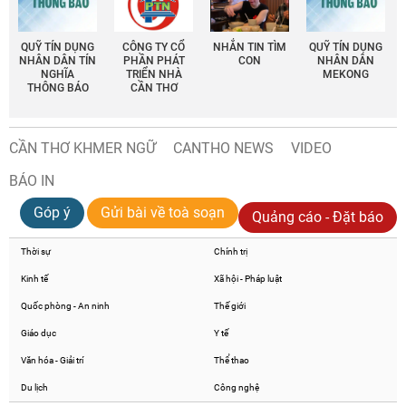
QUỸ TÍN DỤNG
CÔNG TY CỔ
NHẮN TIN TÌM
QUỸ TÍN DỤNG
NHÂN DÂN TÍN
PHẦN PHÁT
CON
NHÂN DÂN
NGHĨA
TRIỂN NHÀ
MEKONG
THÔNG BÁO
CẦN THƠ
CẦN THƠ KHMER NGỮ
CANTHO NEWS
VIDEO
BÁO IN
Góp ý
Gửi bài về toà soạn
Quảng cáo - Đặt báo
Thời sự
Chính trị
Kinh tế
Xã hội - Pháp luật
Quốc phòng - An ninh
Thế giới
Giáo dục
Y tế
Văn hóa - Giải trí
Thể thao
Du lịch
Công nghệ