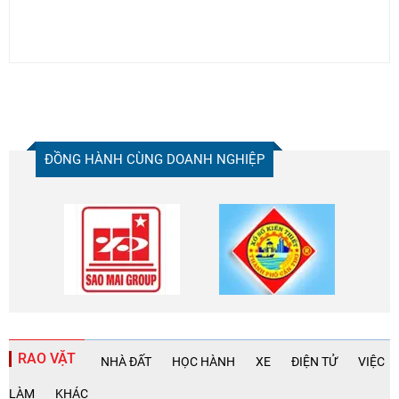
ĐỒNG HÀNH CÙNG DOANH NGHIỆP
RAO VẶT
NHÀ ĐẤT
HỌC HÀNH
XE
ĐIỆN TỬ
VIỆC
LÀM
KHÁC