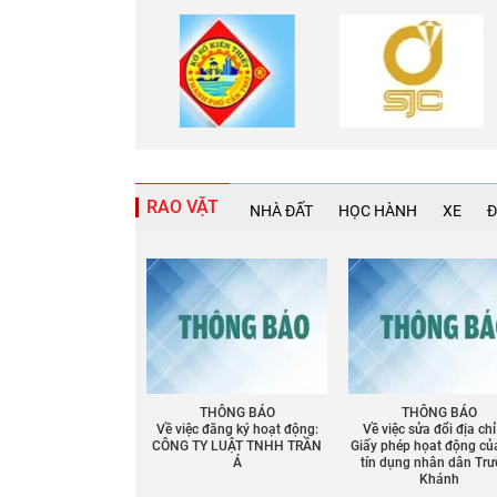
RAO VẶT
NHÀ ĐẤT
HỌC HÀNH
XE
Đ
THÔNG BÁO
THÔNG BÁO
Về việc đăng ký hoạt động:
Về việc sửa đổi địa chỉ
CÔNG TY LUẬT TNHH TRẦN
Giấy phép họat động củ
Á
tín dụng nhân dân Tr
Khánh