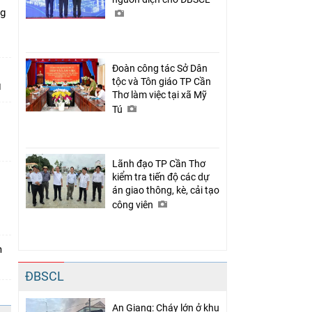
ng
Đoàn công tác Sở Dân
tộc và Tôn giáo TP Cần
Thơ làm việc tại xã Mỹ
Tú
Lãnh đạo TP Cần Thơ
kiểm tra tiến độ các dự
án giao thông, kè, cải tạo
n
công viên
m
ĐBSCL
An Giang: Cháy lớn ở khu