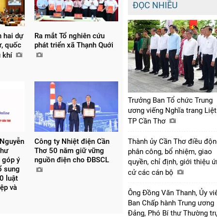
ĐỌC NHIỀU
n hai dự
Ra mắt Tổ nghiên cứu
ự, quốc
phát triển xã Thạnh Quới
u khí
Trưởng Ban Tổ chức Trung
ương viếng Nghĩa trang Liệt
TP Cần Thơ
 Nguyễn
Công ty Nhiệt điện Cần
Thành ủy Cần Thơ điều độn
thư
Thơ 50 năm giữ vững
phân công, bổ nhiệm, giao
 góp ý
nguồn điện cho ĐBSCL
quyền, chỉ định, giới thiệu 
bổ sung
cử các cán bộ
0 luật
iệp và
Ông Đồng Văn Thanh, Ủy vi
Ban Chấp hành Trung ương
Đảng, Phó Bí thư Thường tr