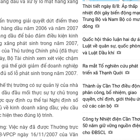
hàng dầu và xử lý lỗ mặt hàng xăng
Thời tiết ngày 8/8: Áp thấp
nhiệt đới gây biển động mạ
Trung Bộ và Nam Bộ có mư
n trương giải quyết dứt điểm theo
dông
ặt hàng dầu năm 2006 và năm 2007
ng dầu để bảo đảm điều kiện kinh
Quốc hội thảo luận hai dự 
g xăng phát sinh trong năm 2007,
Luật về quân sự, quốc phò
o của Thủ tướng Chính phủ (đã thực
và Luật Dầu khí
này, Bộ Tài chính xem xét việc chậm
 giá thế giới giảm để doanh nghiệp
Ra mắt Tổ nghiên cứu phát
triển xã Thạnh Quới
đủ số lỗ phát sinh trong năm 2007.
hế thị trường có sự quản lý của nhà
Thành ủy Cần Thơ điều độn
 dầu đầu mối thực sự tự chủ trong
phân công, bổ nhiệm, giao
quyền, chỉ định, giới thiệu 
c quy định cụ thể tại Nghị định số
cử các cán bộ
 về kinh doanh xăng dầu; yêu cầu
 hiện theo đúng lộ trình.
Công ty Nhiệt điện Cần Thơ
50 năm giữ vững nguồn điệ
ường: Việc này đã được Thường trực
cho ĐBSCL
TB-VPCP ngày 16/11/2007 của Văn