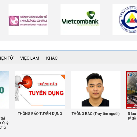
IỆN TỬ
VIỆC LÀM
KHÁC
THÔNG BÁO TUYỂN DỤNG
THÔNG BÁO (Truy tìm người)
5 lưu
 tại
lý đ
a Quỹ
ường