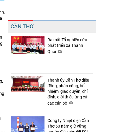
nh,
a
Chia sẻ
CẦN THƠ
Facebook
án
Ra mắt Tổ nghiên cứu
ng
phát triển xã Thạnh
Quới
Thành ủy Cần Thơ điều
g,
động, phân công, bổ
nhiệm, giao quyền, chỉ
ứng
định, giới thiệu ứng cử
các cán bộ
n
Công ty Nhiệt điện Cần
Thơ 50 năm giữ vững
nguồn điện cho ĐBSCL