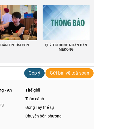
HẮN TIN TÌM CON
QUỸ TÍN DỤNG NHÂN DÂN
MEKONG
Góp ý
Gửi bài về toà soạn
g - An
Thế giới
Toàn cảnh
ng
Đông Tây thế sự
Chuyện bốn phương