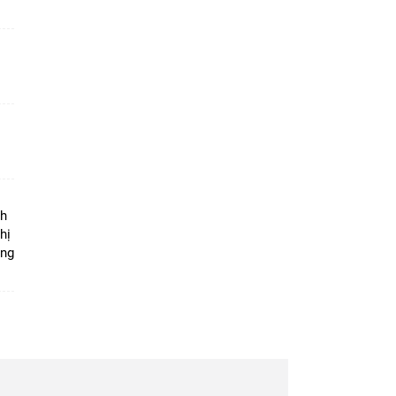
ộ
nh
hị
ọng