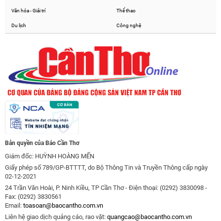
Văn hóa - Giải trí
Thể thao
Du lịch
Công nghệ
Bản quyền của Báo Cần Thơ
Giám đốc: HUỲNH HOÀNG MẾN
Giấy phép số 789/GP-BTTTT, do Bộ Thông Tin và Truyền Thông cấp ngày
02-12-2021
24 Trần Văn Hoài, P. Ninh Kiều, TP Cần Thơ - Điện thoại: (0292) 3830098 -
Fax: (0292) 3830561
Email:
toasoan@baocantho.com.vn
Liên hệ giao dịch quảng cáo, rao vặt:
quangcao@baocantho.com.vn