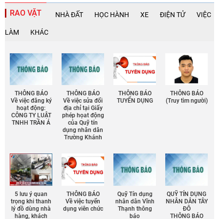
RAO VẶT
NHÀ ĐẤT
HỌC HÀNH
XE
ĐIỆN TỬ
VIỆC
LÀM
KHÁC
THÔNG BÁO
THÔNG BÁO
THÔNG BÁO
THÔNG BÁO
Về việc đăng ký
Về việc sửa đổi
TUYỂN DỤNG
(Truy tìm người)
hoạt động:
địa chỉ tại Giấy
CÔNG TY LUẬT
phép họat động
TNHH TRẦN Á
của Quỹ tín
dụng nhân dân
Trường Khánh
5 lưu ý quan
THÔNG BÁO
Quỹ Tín dụng
QUỸ TÍN DỤNG
trọng khi thanh
Về việc tuyển
nhân dân Vĩnh
NHÂN DÂN TÂY
lý đồ dùng nhà
dụng viên chức
Thạnh thông
ĐÔ
hàng, khách
báo
THÔNG BÁO