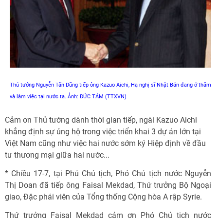
Thủ tướng Nguyễn Tấn Dũng tiếp ông Kazuo Aichi, Hạ nghị sĩ Nhật Bản đang ở thăm
và làm việc tại nước ta. Ảnh: ĐỨC TÁM (TTXVN)
Cảm ơn Thủ tướng dành thời gian tiếp, ngài Kazuo Aichi
khẳng định sự ủng hộ trong việc triển khai 3 dự án lớn tại
Việt Nam cũng như việc hai nước sớm ký Hiệp định về đầu
tư thương mại giữa hai nước...
* Chiều 17-7, tại Phủ Chủ tịch, Phó Chủ tịch nước Nguyễn
Thị Doan đã tiếp ông Faisal Mekdad, Thứ trưởng Bộ Ngoại
giao, Đặc phái viên của Tổng thống Cộng hòa A rập Syrie.
Thứ trưởng Faisal Mekdad cảm ơn Phó Chủ tịch nước