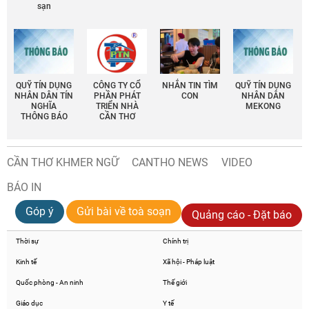
sạn
QUỸ TÍN DỤNG
CÔNG TY CỔ
NHẮN TIN TÌM
QUỸ TÍN DỤNG
NHÂN DÂN TÍN
PHẦN PHÁT
CON
NHÂN DÂN
NGHĨA
TRIỂN NHÀ
MEKONG
THÔNG BÁO
CẦN THƠ
CẦN THƠ KHMER NGỮ
CANTHO NEWS
VIDEO
BÁO IN
Góp ý
Gửi bài về toà soạn
Quảng cáo - Đặt báo
Thời sự
Chính trị
Kinh tế
Xã hội - Pháp luật
Quốc phòng - An ninh
Thế giới
Giáo dục
Y tế