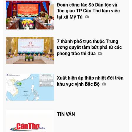
Đoàn công tác Sở Dân tộc và
Tôn giáo TP Cần Thơ làm việc
tại xã Mỹ Tú
7 thành phố trực thuộc Trung
ương quyết tâm bứt phá từ các
phong trào thi đua
Xuất hiện áp thấp nhiệt đới trên
khu vực vịnh Bắc Bộ
Chia sẻ
Facebook
TIN VẮN