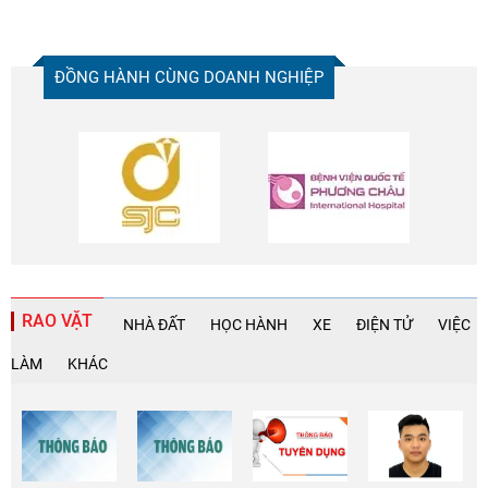
ĐỒNG HÀNH CÙNG DOANH NGHIỆP
RAO VẶT
NHÀ ĐẤT
HỌC HÀNH
XE
ĐIỆN TỬ
VIỆC
LÀM
KHÁC