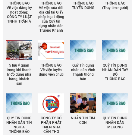
THÔNG BÁO
THÔNG BÁO
THÔNG BÁO
THÔNG BÁO
Về việc đăng ký
Về việc sửa đổi
TUYỂN DỤNG
(Truy tìm người)
hoạt động:
địa chỉ tại Giấy
CÔNG TY LUẬT
phép họat động
TNHH TRẦN Á
của Quỹ tín
dụng nhân dân
Trường Khánh
5 lưu ý quan
THÔNG BÁO
Quỹ Tín dụng
QUỸ TÍN DỤNG
trọng khi thanh
Về việc tuyển
nhân dân Vĩnh
NHÂN DÂN TÂY
lý đồ dùng nhà
dụng viên chức
Thạnh thông
ĐÔ
hàng, khách
báo
THÔNG BÁO
sạn
QUỸ TÍN DỤNG
CÔNG TY CỔ
NHẮN TIN TÌM
QUỸ TÍN DỤNG
NHÂN DÂN TÍN
PHẦN PHÁT
CON
NHÂN DÂN
NGHĨA
TRIỂN NHÀ
MEKONG
THÔNG BÁO
CẦN THƠ