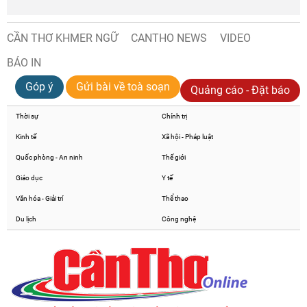
CẦN THƠ KHMER NGỮ
CANTHO NEWS
VIDEO
BÁO IN
Góp ý
Gửi bài về toà soạn
Quảng cáo - Đặt báo
Thời sự
Chính trị
Kinh tế
Xã hội - Pháp luật
Quốc phòng - An ninh
Thế giới
Giáo dục
Y tế
Văn hóa - Giải trí
Thể thao
Du lịch
Công nghệ