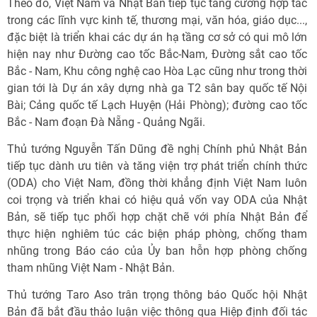
Theo đó, Việt Nam và Nhật Bản tiếp tục tăng cường hợp tác
trong các lĩnh vực kinh tế, thương mại, văn hóa, giáo dục...,
đặc biệt là triển khai các dự án hạ tầng cơ sở có qui mô lớn
hiện nay như Đường cao tốc Bắc-Nam, Đường sắt cao tốc
Bắc - Nam, Khu công nghệ cao Hòa Lạc cũng như trong thời
gian tới là Dự án xây dựng nhà ga T2 sân bay quốc tế Nội
Bài; Cảng quốc tế Lạch Huyện (Hải Phòng); đường cao tốc
Bắc - Nam đoạn Đà Nẵng - Quảng Ngãi.
Thủ tướng Nguyễn Tấn Dũng đề nghị Chính phủ Nhật Bản
tiếp tục dành ưu tiên và tăng viện trợ phát triển chính thức
(ODA) cho Việt Nam, đồng thời khẳng định Việt Nam luôn
coi trọng và triển khai có hiệu quả vốn vay ODA của Nhật
Bản, sẽ tiếp tục phối hợp chặt chẽ với phía Nhật Bản để
thực hiện nghiêm túc các biện pháp phòng, chống tham
nhũng trong Báo cáo của Ủy ban hỗn hợp phòng chống
tham nhũng Việt Nam - Nhật Bản.
Thủ tướng Taro Aso trân trọng thông báo Quốc hội Nhật
Bản đã bắt đầu thảo luận việc thông qua Hiệp định đối tác