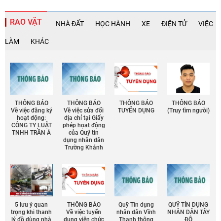
RAO VẶT
NHÀ ĐẤT
HỌC HÀNH
XE
ĐIỆN TỬ
VIỆC
LÀM
KHÁC
THÔNG BÁO
THÔNG BÁO
THÔNG BÁO
THÔNG BÁO
Về việc đăng ký
Về việc sửa đổi
TUYỂN DỤNG
(Truy tìm người)
hoạt động:
địa chỉ tại Giấy
CÔNG TY LUẬT
phép họat động
TNHH TRẦN Á
của Quỹ tín
dụng nhân dân
Trường Khánh
5 lưu ý quan
THÔNG BÁO
Quỹ Tín dụng
QUỸ TÍN DỤNG
trọng khi thanh
Về việc tuyển
nhân dân Vĩnh
NHÂN DÂN TÂY
lý đồ dùng nhà
dụng viên chức
Thạnh thông
ĐÔ