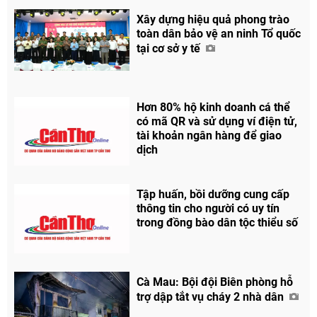
Xây dựng hiệu quả phong trào
toàn dân bảo vệ an ninh Tổ quốc
tại cơ sở y tế
Hơn 80% hộ kinh doanh cá thể
có mã QR và sử dụng ví điện tử,
tài khoản ngân hàng để giao
dịch
Tập huấn, bồi dưỡng cung cấp
thông tin cho người có uy tín
trong đồng bào dân tộc thiểu số
Cà Mau: Bội đội Biên phòng hỗ
trợ dập tắt vụ cháy 2 nhà dân