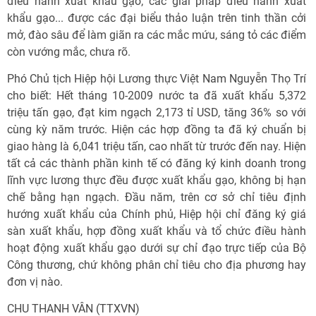
điều hành xuất khẩu gạo; các giải pháp điều hành xuất
khẩu gạo... được các đại biểu thảo luận trên tinh thần cởi
mở, đào sâu để làm giãn ra các mắc mứu, sáng tỏ các điểm
còn vướng mắc, chưa rõ.
Phó Chủ tịch Hiệp hội Lương thực Việt Nam Nguyễn Thọ Trí
cho biết: Hết tháng 10-2009 nước ta đã xuất khẩu 5,372
triệu tấn gạo, đạt kim ngạch 2,173 tỉ USD, tăng 36% so với
cùng kỳ năm trước. Hiện các hợp đồng ta đã ký chuẩn bị
giao hàng là 6,041 triệu tấn, cao nhất từ trước đến nay. Hiện
tất cả các thành phần kinh tế có đăng ký kinh doanh trong
lĩnh vực lương thực đều được xuất khẩu gạo, không bị hạn
chế bằng hạn ngạch. Đầu năm, trên cơ sở chỉ tiêu định
hướng xuất khẩu của Chính phủ, Hiệp hội chỉ đăng ký giá
sàn xuất khẩu, hợp đồng xuất khẩu và tổ chức điều hành
hoạt động xuất khẩu gạo dưới sự chỉ đạo trực tiếp của Bộ
Công thương, chứ không phân chỉ tiêu cho địa phương hay
đơn vị nào.
CHU THANH VÂN (TTXVN)