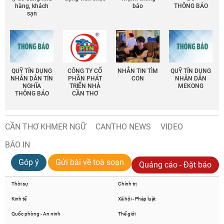
hàng, khách
báo
THÔNG BÁO
sạn
QUỸ TÍN DỤNG
CÔNG TY CỔ
NHẮN TIN TÌM
QUỸ TÍN DỤNG
NHÂN DÂN TÍN
PHẦN PHÁT
CON
NHÂN DÂN
NGHĨA
TRIỂN NHÀ
MEKONG
THÔNG BÁO
CẦN THƠ
CẦN THƠ KHMER NGỮ
CANTHO NEWS
VIDEO
BÁO IN
Góp ý
Gửi bài về toà soạn
Quảng cáo - Đặt báo
Thời sự
Chính trị
Kinh tế
Xã hội - Pháp luật
Quốc phòng - An ninh
Thế giới