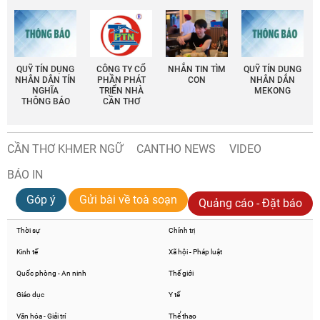
QUỸ TÍN DỤNG
CÔNG TY CỔ
NHẮN TIN TÌM
QUỸ TÍN DỤNG
NHÂN DÂN TÍN
PHẦN PHÁT
CON
NHÂN DÂN
NGHĨA
TRIỂN NHÀ
MEKONG
THÔNG BÁO
CẦN THƠ
CẦN THƠ KHMER NGỮ
CANTHO NEWS
VIDEO
BÁO IN
Góp ý
Gửi bài về toà soạn
Quảng cáo - Đặt báo
Thời sự
Chính trị
Kinh tế
Xã hội - Pháp luật
Quốc phòng - An ninh
Thế giới
Giáo dục
Y tế
Văn hóa - Giải trí
Thể thao