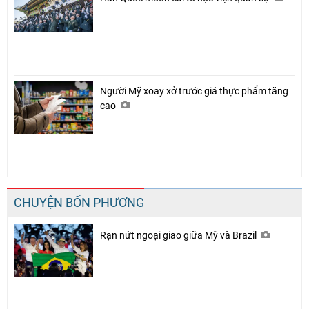
Người Mỹ xoay xở trước giá thực phẩm tăng
cao
CHUYỆN BỐN PHƯƠNG
Rạn nứt ngoại giao giữa Mỹ và Brazil