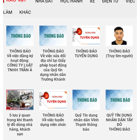
NHÀ ĐẤT
HỌC HÀNH
XE
ĐIỆN TỬ
VIỆC
LÀM
KHÁC
THÔNG BÁO
THÔNG BÁO
THÔNG BÁO
THÔNG BÁO
Về việc đăng ký
Về việc sửa đổi
TUYỂN DỤNG
(Truy tìm người)
hoạt động:
địa chỉ tại Giấy
CÔNG TY LUẬT
phép họat động
TNHH TRẦN Á
của Quỹ tín
dụng nhân dân
Trường Khánh
5 lưu ý quan
THÔNG BÁO
Quỹ Tín dụng
QUỸ TÍN DỤNG
trọng khi thanh
Về việc tuyển
nhân dân Vĩnh
NHÂN DÂN TÂY
lý đồ dùng nhà
dụng viên chức
Thạnh thông
ĐÔ
hàng, khách
báo
THÔNG BÁO
sạn