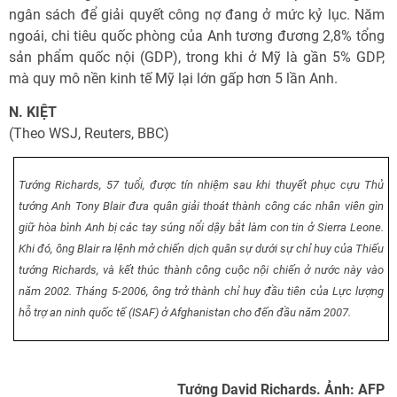
ngân sách để giải quyết công nợ đang ở mức kỷ lục. Năm
ngoái, chi tiêu quốc phòng của Anh tương đương 2,8% tổng
sản phẩm quốc nội (GDP), trong khi ở Mỹ là gần 5% GDP,
mà quy mô nền kinh tế Mỹ lại lớn gấp hơn 5 lần Anh.
N. KIỆT
(Theo WSJ, Reuters, BBC)
Tướng Richards, 57 tuổi, được tín nhiệm sau khi thuyết phục cựu Thủ
tướng Anh Tony Blair đưa quân giải thoát thành công các nhân viên gìn
giữ hòa bình Anh bị các tay súng nổi dậy bắt làm con tin ở Sierra Leone.
Khi đó, ông Blair ra lệnh mở chiến dịch quân sự dưới sự chỉ huy của Thiếu
tướng Richards, và kết thúc thành công cuộc nội chiến ở nước này vào
năm 2002. Tháng 5-2006, ông trở thành chỉ huy đầu tiên của Lực lượng
hỗ trợ an ninh quốc tế (ISAF) ở Afghanistan cho đến đầu năm 2007.
Tướng David Richards. Ảnh: AFP