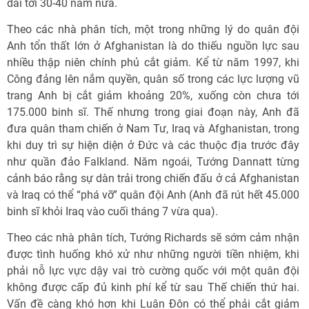
dài tới 30-40 năm nữa.
Theo các nhà phân tích, một trong những lý do quân đội
Anh tổn thất lớn ở Afghanistan là do thiếu nguồn lực sau
nhiều thập niên chính phủ cắt giảm. Kể từ năm 1997, khi
Công đảng lên nắm quyền, quân số trong các lực lượng vũ
trang Anh bị cắt giảm khoảng 20%, xuống còn chưa tới
175.000 binh sĩ. Thế nhưng trong giai đoạn này, Anh đã
đưa quân tham chiến ở Nam Tư, Iraq và Afghanistan, trong
khi duy trì sự hiện diện ở Đức và các thuộc địa trước đây
như quần đảo Falkland. Năm ngoái, Tướng Dannatt từng
cảnh báo rằng sự dàn trải trong chiến đấu ở cả Afghanistan
và Iraq có thể “phá vỡ” quân đội Anh (Anh đã rút hết 45.000
binh sĩ khỏi Iraq vào cuối tháng 7 vừa qua).
Theo các nhà phân tích, Tướng Richards sẽ sớm cảm nhận
được tình huống khó xử như những người tiền nhiệm, khi
phải nỗ lực vực dậy vai trò cường quốc với một quân đội
không được cấp đủ kinh phí kể từ sau Thế chiến thứ hai.
Vấn đề càng khó hơn khi Luân Đôn có thể phải cắt giảm