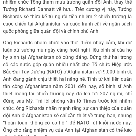
nhiệm chức Tổng tham mưu trưởng quân đội Anh, thay thế
Tướng Richard Dannatt về hưu. Trên cương vị này, Tướng
Richards sẽ thừa kế từ người tiền nhiệm 2 chiến trường là
cuộc chiến tại Afghanistan và cuộc tranh cãi về ngân sách
quốc phòng giữa quân đội và chính phủ Anh.
Ông Richards nhậm chức vào thời điểm nhạy cảm, khi dư
luận xứ sương mù ngày càng hoài nghi liệu binh sĩ của họ
hy sinh tại Afghanistan có xứng đáng. Đứng thứ hai trong
số các nước góp quân nhiều nhất cho Tổ chức Hiệp ước
Bắc Đại Tây Dương (NATO) ở Afghanistan với 9.000 binh sĩ,
Anh đang gánh chịu thiệt hại nặng nề. Tính từ khi liên quân
tấn công Afghanistan năm 2001 đến nay, số binh sĩ Anh
thiệt mạng tại chiến trường này đã lên tới 207 người, chỉ
đứng sau Mỹ. Trả lời phỏng vấn tờ Times trước khi nhậm
chức, ông Richards nhấn mạnh rằng sự can thiệp của quân
đội Anh ở Afghanistan sẽ chỉ cần thiết về trung hạn, nhưng
“hoàn toàn không có cơ hội” để NATO rút khỏi nước này.
Ông cho rằng nhiệm vụ của Anh tại Afghanistan có thể kéo