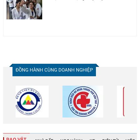
ĐỒNG HÀNH CÙNG DOANH NGHIỆP
RAO VẶT