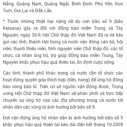
Nẵng, Quảng Nam, Quảng Ngãi, Bình Định, Phú Yên, Kon
Tum, Gia Lai và Đắk Lắk.
* Trước những thiệt hại nặng nề do cơn bão số 9 (bão
Ketsana) gây ra đối với đồng bào miền Trung và Tây
Nguyên, ngày 30-9, Hội Chữ thập đỏ Việt Nam đã ra lời kêu
gọi các tỉnh, thành Hội trong cả nước vận động cán bộ, hội
viên, thanh thiếu niên, tình nguyện viên Chữ thập đỏ, các tổ
chức, cá nhân ủng hộ, trợ giúp đồng bào miền Trung, Tây
Nguyên khắc phục hậu quả thiên tai, ổn định cuộc sống.
Các tỉnh, thành phố khác trong cả nước cần tổ chức các
hoạt động quyên góp thích hợp (tiền, hàng) để ủng hộ đồng
bào vùng bão lũ. Trên cơ sở nguồn vận động được, Trung
ương Hội Chữ thập đỏ Việt Nam sẽ phân phối và trực tiếp
chuyển sự ủng hộ của các địa phương trong cả nước tới
nhân dân các vùng bị ảnh hưởng bởi bão số 9.
Đợt vận động ủng hộ nhân dân bị ảnh hưởng bởi bão số 9
khắc phục hậu quả thiên tai kéo dài đến hết tháng 10-2009