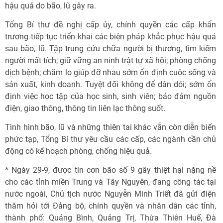
hậu quả do bão, lũ gây ra.
Tổng Bí thư đề nghị cấp ủy, chính quyền các cấp khẩn
trương tiếp tục triển khai các biện pháp khắc phục hậu quả
sau bão, lũ. Tập trung cứu chữa người bị thương, tìm kiếm
người mất tích; giữ vững an ninh trật tự xã hội; phòng chống
dịch bệnh; chăm lo giúp đỡ nhau sớm ổn định cuộc sống và
sản xuất, kinh doanh. Tuyệt đối không để dân dói; sớm ổn
định việc học tập của học sinh, sinh viên; bảo đảm nguồn
điện, giao thông, thông tin liên lạc thông suốt.
Tình hình bão, lũ và những thiên tai khác vẫn còn diễn biến
phức tạp, Tổng Bí thư yêu cầu các cấp, các ngành cần chủ
động có kế hoạch phòng, chống hiệu quả.
* Ngày 29-9, được tin cơn bão số 9 gây thiệt hại nặng nề
cho các tỉnh miền Trung và Tây Nguyên, đang công tác tại
nước ngoài, Chủ tịch nước Nguyễn Minh Triết đã gửi điện
thăm hỏi tới Đảng bộ, chính quyền và nhân dân các tỉnh,
thành phố: Quảng Bình, Quảng Trị, Thừa Thiên Huế, Đà