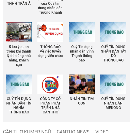
TNHH TRẦN Á
của Quỹ tín
dụng nhân dân
Trường Khánh
5 lưu ý quan
THÔNG BÁO
Quỹ Tín dụng
QUỸ TÍN DỤNG
trọng khi thanh
Về việc tuyển
nhân dân Vĩnh
NHÂN DÂN TÂY
lý đồ dùng nhà
dụng viên chức
Thạnh thông
ĐÔ
hàng, khách
báo
THÔNG BÁO
sạn
QUỸ TÍN DỤNG
CÔNG TY CỔ
NHẮN TIN TÌM
QUỸ TÍN DỤNG
NHÂN DÂN TÍN
PHẦN PHÁT
CON
NHÂN DÂN
NGHĨA
TRIỂN NHÀ
MEKONG
THÔNG BÁO
CẦN THƠ
CẦN THƠ KHMER NGỮ
CANTHO NEWS
VIDEO