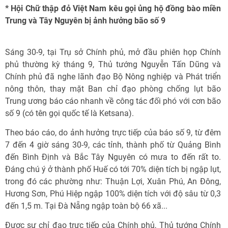
* Hội Chữ thập đỏ Việt Nam kêu gọi ủng hộ đồng bào miền
Trung và Tây Nguyên bị ảnh hưởng bão số 9
Sáng 30-9, tại Trụ sở Chính phủ, mở đầu phiên họp Chính
phủ thường kỳ tháng 9, Thủ tướng Nguyễn Tấn Dũng và
Chính phủ đã nghe lãnh đạo Bộ Nông nghiệp và Phát triển
nông thôn, thay mặt Ban chỉ đạo phòng chống lụt bão
Trung ương báo cáo nhanh về công tác đối phó với cơn bão
số 9 (có tên gọi quốc tế là Ketsana).
Theo báo cáo, do ảnh hưởng trực tiếp của báo số 9, từ đêm
7 đến 4 giờ sáng 30-9, các tỉnh, thành phố từ Quảng Bình
đến Bình Định và Bắc Tây Nguyên có mưa to đến rất to.
Đáng chú ý ở thành phố Huế có tới 70% diện tích bị ngập lụt,
trong đó các phường như: Thuận Lợi, Xuân Phú, An Đông,
Hương Sơn, Phú Hiệp ngập 100% diện tích với độ sâu từ 0,3
đến 1,5 m. Tại Đà Nẵng ngập toàn bộ 66 xã...
Được sự chỉ đạo trực tiếp của Chính phủ, Thủ tướng Chính