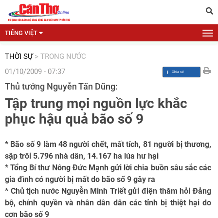
TIẾNG VIỆT
THỜI SỰ
>
TRONG NƯỚC
01/10/2009 - 07:37
Thủ tướng Nguyễn Tấn Dũng:
Tập trung mọi nguồn lực khắc
phục hậu quả bão số 9
* Bão số 9 làm 48 người chết, mất tích, 81 người bị thương,
sập trôi 5.796 nhà dân, 14.167 ha lúa hư hại
* Tổng Bí thư Nông Đức Mạnh gửi lời chia buồn sâu sắc các
gia đình có người bị mất do bão số 9 gây ra
* Chủ tịch nước Nguyễn Minh Triết gửi điện thăm hỏi Đảng
bộ, chính quyền và nhân dân dân các tỉnh bị thiệt hại do
cơn bão số 9