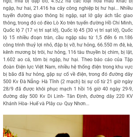
ngô, mía bị dập đổ, 4.522 ha các loại hoa màu khác bị
ngập, hư hai, 21.416 ha cây công nghiệp bị hư hại... Nhiều
tuyến đường giao thông bị ngập, sạt lở gây ách tắc giao
thông, trong đó có đèo Lò Xo trên tuyến đường Hồ Chí Minh,
Quốc lộ 7 (17 vị trí sạt lở), Quốc lộ 45 (30 vị trí sạt lở), Quốc
lộ 15 nhiều đoạn tràn, cầu ngập sâu từ 1,5 đến 6 m.186
công trình thuỷ lợi nhỏ, đập bị vỡ, hư hỏng, 66.550 m đê, kè,
kênh mương bị trôi, hư hỏng, 116 tàu thuyền bị chìm, bị lật,
1.602 ao cá, tôm bị ngập, hư hại. Theo báo cáo của Tập
đoàn Điện lực Việt Nam, nhiều hệ thống điện trong khu vực
bị bão đã hư hỏng, gặp sự cố về điện, trong đó đường dây
500 Kv Đà Nẵng- Hà Tĩnh (2 mạch) bị sự cố từ 21 giờ ngày
28/9 đã được khôi phục mạch 1 hồi 16 giờ 40 ngày 29-9,
đường dây 500 Kv Di Linh- Tân Định, đường dây 220 KV
Khánh Hòa- Huế và Plây cu- Quy Nhơn...