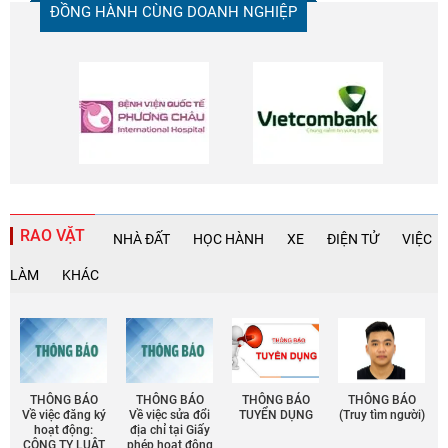
ĐỒNG HÀNH CÙNG DOANH NGHIỆP
RAO VẶT
NHÀ ĐẤT
HỌC HÀNH
XE
ĐIỆN TỬ
VIỆC
LÀM
KHÁC
THÔNG BÁO
THÔNG BÁO
THÔNG BÁO
THÔNG BÁO
Về việc đăng ký
Về việc sửa đổi
TUYỂN DỤNG
(Truy tìm người)
hoạt động:
địa chỉ tại Giấy
CÔNG TY LUẬT
phép họat động