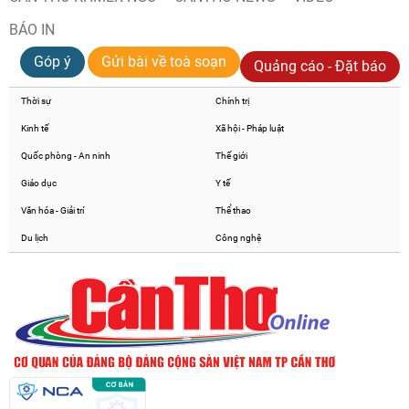
BÁO IN
Góp ý
Gửi bài về toà soạn
Quảng cáo - Đặt báo
Thời sự
Chính trị
Kinh tế
Xã hội - Pháp luật
Quốc phòng - An ninh
Thế giới
Giáo dục
Y tế
Văn hóa - Giải trí
Thể thao
Du lịch
Công nghệ