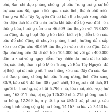
phủ, Ban chỉ đạo phòng chống lụt bão Trung ương, sự hỗ
trợ của các Bộ, ngành liên quan, các tỉnh, thành phố miền
Trung và Bắc Tây Nguyên đã cơ bản thu hoạch xong phần
lớn diện tích lúa đã chín trước khi bão đổ bộ vào đất liền;
thông báo, hướng dẫn cho 46.509 tàu thuyền với 193.622
lao động đang hoạt động trên biển biết vị trí, diễn biến của
bão để chủ động di chuyền phòng tránh; hướng dẫn, sắp
xếp neo đậu cho 40.659 tàu thuyền vào nơi neo đậu. Các
địa phương trên đã di dời trên 104.000 hộ với gần 400.000
dân ra khỏi vùng nguy hiểm. Tuy nhiên do mưa rất to, bão
lớn, các tỉnh, thành phố Miền Trung và Bắc Tây Nguyên đã
bị thiệt hại rất nặng nề. Theo thống kê chưa đầy đủ của Ban
chỉ đạo phòng chống lụt bão Trung ương, tính đến sáng
30/9, bão số 9 đã làm 38 người chết, 10 người mất tích, 81
người bị thương, sập trôi 5.796 nhà, tốc mái, xiêu vẹo, hư
hỏng 163.011 nhà, bị ngập 125.320 nhà, 215 phòng học bị
hư hỏng, 12.269 trạm y tế, trụ sở UBND xã, phương, các
công trình công cộng bị hư hỏng, 14.167 ha lúa và 7.443 ha