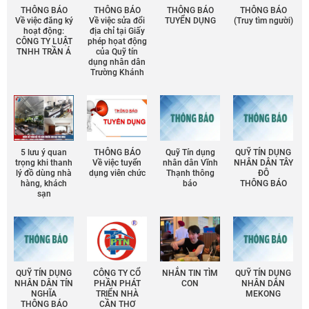
THÔNG BÁO
THÔNG BÁO
THÔNG BÁO
THÔNG BÁO
Về việc đăng ký
Về việc sửa đổi
TUYỂN DỤNG
(Truy tìm người)
hoạt động:
địa chỉ tại Giấy
CÔNG TY LUẬT
phép họat động
TNHH TRẦN Á
của Quỹ tín
dụng nhân dân
Trường Khánh
5 lưu ý quan
THÔNG BÁO
Quỹ Tín dụng
QUỸ TÍN DỤNG
trọng khi thanh
Về việc tuyển
nhân dân Vĩnh
NHÂN DÂN TÂY
lý đồ dùng nhà
dụng viên chức
Thạnh thông
ĐÔ
hàng, khách
báo
THÔNG BÁO
sạn
QUỸ TÍN DỤNG
CÔNG TY CỔ
NHẮN TIN TÌM
QUỸ TÍN DỤNG
NHÂN DÂN TÍN
PHẦN PHÁT
CON
NHÂN DÂN
NGHĨA
TRIỂN NHÀ
MEKONG
THÔNG BÁO
CẦN THƠ