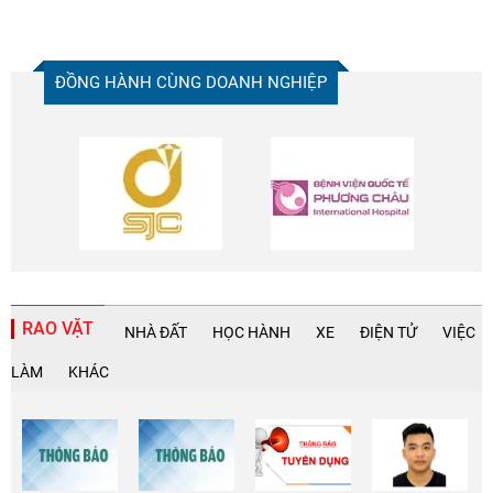
ĐỒNG HÀNH CÙNG DOANH NGHIỆP
RAO VẶT
NHÀ ĐẤT
HỌC HÀNH
XE
ĐIỆN TỬ
VIỆC
LÀM
KHÁC