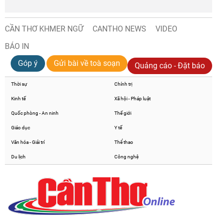
CẦN THƠ KHMER NGỮ
CANTHO NEWS
VIDEO
BÁO IN
Góp ý
Gửi bài về toà soạn
Quảng cáo - Đặt báo
Thời sự
Chính trị
Kinh tế
Xã hội - Pháp luật
Quốc phòng - An ninh
Thế giới
Giáo dục
Y tế
Văn hóa - Giải trí
Thể thao
Du lịch
Công nghệ