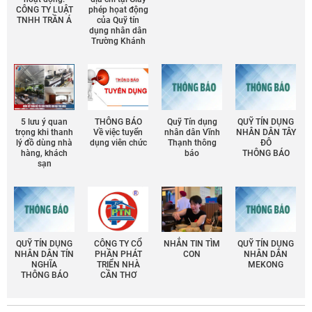
CÔNG TY LUẬT
phép họat động
TNHH TRẦN Á
của Quỹ tín
dụng nhân dân
Trường Khánh
5 lưu ý quan
THÔNG BÁO
Quỹ Tín dụng
QUỸ TÍN DỤNG
trọng khi thanh
Về việc tuyển
nhân dân Vĩnh
NHÂN DÂN TÂY
lý đồ dùng nhà
dụng viên chức
Thạnh thông
ĐÔ
hàng, khách
báo
THÔNG BÁO
sạn
QUỸ TÍN DỤNG
CÔNG TY CỔ
NHẮN TIN TÌM
QUỸ TÍN DỤNG
NHÂN DÂN TÍN
PHẦN PHÁT
CON
NHÂN DÂN
NGHĨA
TRIỂN NHÀ
MEKONG
THÔNG BÁO
CẦN THƠ