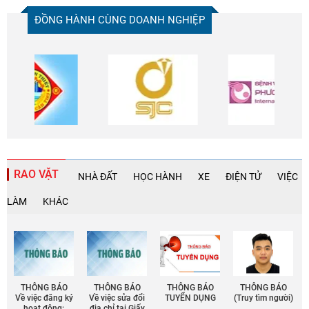
ĐỒNG HÀNH CÙNG DOANH NGHIỆP
RAO VẶT
NHÀ ĐẤT
HỌC HÀNH
XE
ĐIỆN TỬ
VIỆC
LÀM
KHÁC
THÔNG BÁO
THÔNG BÁO
THÔNG BÁO
THÔNG BÁO
Về việc đăng ký
Về việc sửa đổi
TUYỂN DỤNG
(Truy tìm người)
hoạt động:
địa chỉ tại Giấy