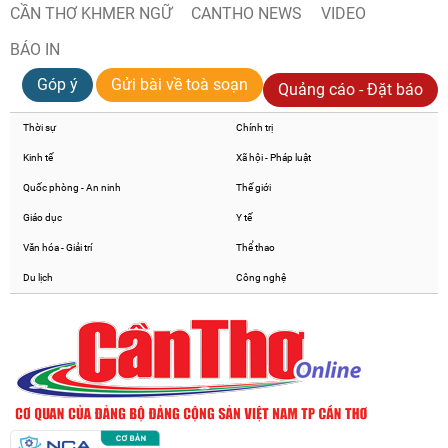
CẦN THƠ KHMER NGỮ
CANTHO NEWS
VIDEO
BÁO IN
Góp ý
Gửi bài về toà soạn
Quảng cáo - Đặt báo
Thời sự
Chính trị
Kinh tế
Xã hội - Pháp luật
Quốc phòng - An ninh
Thế giới
Giáo dục
Y tế
Văn hóa - Giải trí
Thể thao
Du lịch
Công nghệ