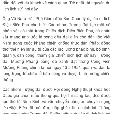
dẫn đối với du khách về cảnh quan “Đệ nhất tài nguyên du
lịch lịch sử” nơi đây.
Ông Vũ Nam Hải, Phó Giám đốc Ban Quản lý dự án di tích
Điện Biên Phủ cho biết: Các nhóm Tượng đài tạc một số
nhân vật có thật trong Chiến dịch Điện Biên Phủ, có nhân
vật mang tính ước lệ song đều đại diện cho dân tộc Việt
Nam trong cuộc kháng chiến chống thực dân Pháp; đồng
thời thể hiện sự ưu tú của các lực lượng pháo binh, bộ binh,
quân y, dân công...tham gia Chiến dịch lịch sử này; Tượng
đài Mường Phăng bằng đá xanh đặt trong Công viên
Mường Phăng chính là nơi ngày 13-5-1954, quân và dân ta
long trọng tổ chức lễ báo công và duyệt binh mừng chiến
thắng.
Các nhóm Tượng đài được Hội đồng Nghệ thuật khoa học
Quốc gia chọn mẫu thông qua hội thi sáng tác, đều được
tạc thô từ Ninh Bình và vận chuyển bằng xe chuyên dụng
lên Điện Biên rồi mới được lắp ghép, tinh chỉnh lại. Thông
qua các nhóm Tượng đài Chiến thắng và các di tích lịch sử