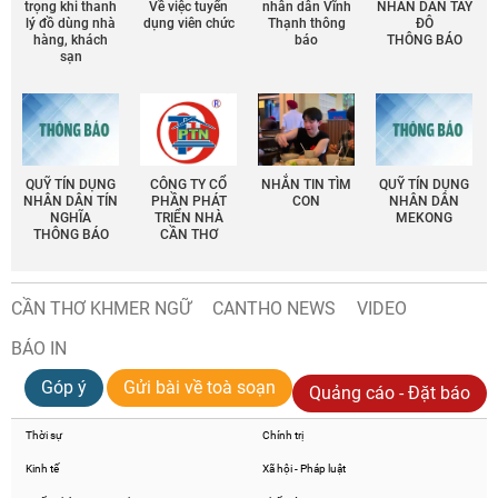
trọng khi thanh
Về việc tuyển
nhân dân Vĩnh
NHÂN DÂN TÂY
lý đồ dùng nhà
dụng viên chức
Thạnh thông
ĐÔ
hàng, khách
báo
THÔNG BÁO
sạn
QUỸ TÍN DỤNG
CÔNG TY CỔ
NHẮN TIN TÌM
QUỸ TÍN DỤNG
NHÂN DÂN TÍN
PHẦN PHÁT
CON
NHÂN DÂN
NGHĨA
TRIỂN NHÀ
MEKONG
THÔNG BÁO
CẦN THƠ
CẦN THƠ KHMER NGỮ
CANTHO NEWS
VIDEO
BÁO IN
Góp ý
Gửi bài về toà soạn
Quảng cáo - Đặt báo
Thời sự
Chính trị
Kinh tế
Xã hội - Pháp luật