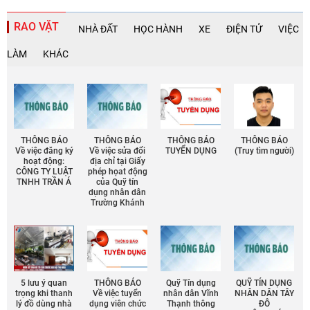
RAO VẶT
NHÀ ĐẤT
HỌC HÀNH
XE
ĐIỆN TỬ
VIỆC
LÀM
KHÁC
THÔNG BÁO
THÔNG BÁO
THÔNG BÁO
THÔNG BÁO
Về việc đăng ký
Về việc sửa đổi
TUYỂN DỤNG
(Truy tìm người)
hoạt động:
địa chỉ tại Giấy
CÔNG TY LUẬT
phép họat động
TNHH TRẦN Á
của Quỹ tín
dụng nhân dân
Trường Khánh
5 lưu ý quan
THÔNG BÁO
Quỹ Tín dụng
QUỸ TÍN DỤNG
trọng khi thanh
Về việc tuyển
nhân dân Vĩnh
NHÂN DÂN TÂY
lý đồ dùng nhà
dụng viên chức
Thạnh thông
ĐÔ