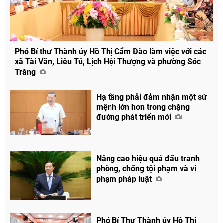
Phó Bí thư Thành ủy Hồ Thị Cẩm Đào làm việc với các
xã Tài Văn, Liêu Tú, Lịch Hội Thượng và phường Sóc
Chia sẻ
Trăng
Facebook
Hạ tầng phải đảm nhận một sứ
mệnh lớn hơn trong chặng
đường phát triển mới
Nâng cao hiệu quả đấu tranh
phòng, chống tội phạm và vi
phạm pháp luật
Phó Bí Thư Thành ủy Hồ Thị