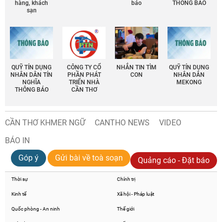
hàng, khách
báo
THÔNG BÁO
sạn
QUỸ TÍN DỤNG
CÔNG TY CỔ
NHẮN TIN TÌM
QUỸ TÍN DỤNG
NHÂN DÂN TÍN
PHẦN PHÁT
CON
NHÂN DÂN
NGHĨA
TRIỂN NHÀ
MEKONG
THÔNG BÁO
CẦN THƠ
CẦN THƠ KHMER NGỮ
CANTHO NEWS
VIDEO
BÁO IN
Góp ý
Gửi bài về toà soạn
Quảng cáo - Đặt báo
Thời sự
Chính trị
Kinh tế
Xã hội - Pháp luật
Quốc phòng - An ninh
Thế giới