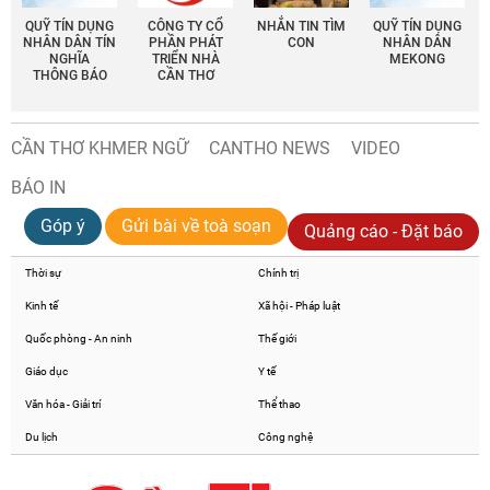
QUỸ TÍN DỤNG
CÔNG TY CỔ
NHẮN TIN TÌM
QUỸ TÍN DỤNG
NHÂN DÂN TÍN
PHẦN PHÁT
CON
NHÂN DÂN
NGHĨA
TRIỂN NHÀ
MEKONG
THÔNG BÁO
CẦN THƠ
CẦN THƠ KHMER NGỮ
CANTHO NEWS
VIDEO
BÁO IN
Góp ý
Gửi bài về toà soạn
Quảng cáo - Đặt báo
Thời sự
Chính trị
Kinh tế
Xã hội - Pháp luật
Quốc phòng - An ninh
Thế giới
Giáo dục
Y tế
Văn hóa - Giải trí
Thể thao
Du lịch
Công nghệ