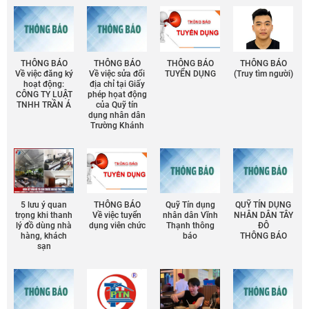
THÔNG BÁO
THÔNG BÁO
THÔNG BÁO
THÔNG BÁO
Về việc đăng ký
Về việc sửa đổi
TUYỂN DỤNG
(Truy tìm người)
hoạt động:
địa chỉ tại Giấy
CÔNG TY LUẬT
phép họat động
TNHH TRẦN Á
của Quỹ tín
dụng nhân dân
Trường Khánh
5 lưu ý quan
THÔNG BÁO
Quỹ Tín dụng
QUỸ TÍN DỤNG
trọng khi thanh
Về việc tuyển
nhân dân Vĩnh
NHÂN DÂN TÂY
lý đồ dùng nhà
dụng viên chức
Thạnh thông
ĐÔ
hàng, khách
báo
THÔNG BÁO
sạn