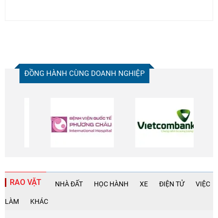
ĐỒNG HÀNH CÙNG DOANH NGHIỆP
RAO VẶT
NHÀ ĐẤT
HỌC HÀNH
XE
ĐIỆN TỬ
VIỆC
LÀM
KHÁC