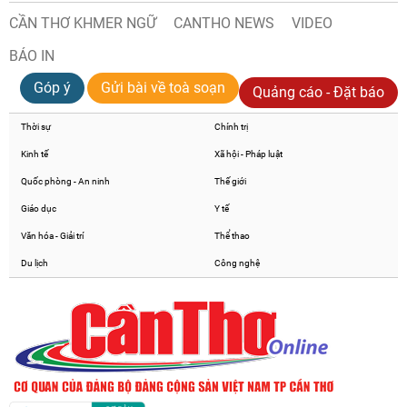
CẦN THƠ KHMER NGỮ
CANTHO NEWS
VIDEO
BÁO IN
Góp ý
Gửi bài về toà soạn
Quảng cáo - Đặt báo
Thời sự
Chính trị
Kinh tế
Xã hội - Pháp luật
Quốc phòng - An ninh
Thế giới
Giáo dục
Y tế
Văn hóa - Giải trí
Thể thao
Du lịch
Công nghệ