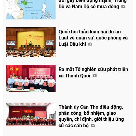
đới gây biển động mạnh, Trung
Bộ và Nam Bộ có mưa dông
Quốc hội thảo luận hai dự án
Luật về quân sự, quốc phòng và
Luật Dầu khí
Chia sẻ
Facebook
Ra mắt Tổ nghiên cứu phát triển
xã Thạnh Quới
Thành ủy Cần Thơ điều động,
phân công, bổ nhiệm, giao
quyền, chỉ định, giới thiệu ứng
cử các cán bộ