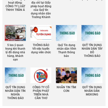
hoạt động:
địa chỉ tại Giấy
CÔNG TY LUẬT
phép họat động
TNHH TRẦN Á
của Quỹ tín
dụng nhân dân
Trường Khánh
5 lưu ý quan
THÔNG BÁO
Quỹ Tín dụng
QUỸ TÍN DỤNG
trọng khi thanh
Về việc tuyển
nhân dân Vĩnh
NHÂN DÂN TÂY
lý đồ dùng nhà
dụng viên chức
Thạnh thông
ĐÔ
hàng, khách
báo
THÔNG BÁO
sạn
QUỸ TÍN DỤNG
CÔNG TY CỔ
NHẮN TIN TÌM
QUỸ TÍN DỤNG
NHÂN DÂN TÍN
PHẦN PHÁT
CON
NHÂN DÂN
NGHĨA
TRIỂN NHÀ
MEKONG
THÔNG BÁO
CẦN THƠ