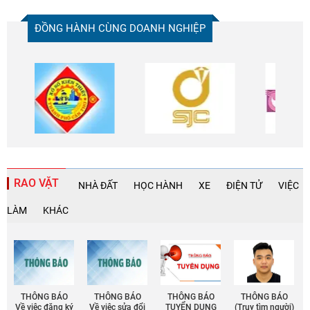
ĐỒNG HÀNH CÙNG DOANH NGHIỆP
RAO VẶT
NHÀ ĐẤT
HỌC HÀNH
XE
ĐIỆN TỬ
VIỆC
LÀM
KHÁC
THÔNG BÁO
THÔNG BÁO
THÔNG BÁO
THÔNG BÁO
Về việc đăng ký
Về việc sửa đổi
TUYỂN DỤNG
(Truy tìm người)