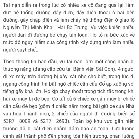
Tai nạn diễn ra trong lúc có nhiều xe cộ đang qua lại, làm
đứt hệ thống đường dây điện, dây điện thoại ở hai bên
đường, gây chập điện và làm cháy hệ thống điện ở giao lộ
Nguyễn Thị Minh Khai  Hai Bà Trưng. Vụ việc khiến nhiều
người dân đi đường bỏ chạy tán loạn. Họ tỏ ra bức xúc về
mức độ nguy hiểm của công trình xây dựng trên làm nhiều
người suýt chết.
Theo thông tin ban đầu, vụ tai nạn làm một công nhân bị
thương nặng (đang cấp cứu tại Bệnh viện Sài Gòn). 4 người
đi xe máy trên đường bị xây xát nhẹ cho biết, trong lúc đi
ngang công trình thì bất ngờ chiếc cần cẩu đổ ập xuống với
tiếng gãy khá lớn. Họ kịp chạy thoát trong tích tắc trong khi
hai xe máy bị đè bẹp. Có tất cả 6 chiếc xe gắn máy bị chiếc
cần cẩu đè bẹp (gồm 4 chiếc nằm trong bãi giữ xe của Nhà
văn hóa Thanh niên, 2 chiếc của người đi đường, biển số
53R7  8009 và 52T7  2693). Toàn bộ khu vực gần hiện
trường đã bị cắt điện nhằm đảm bảo an toàn. Lực lượng
cảnh sát thành phố đến phong tỏa hiện trường, phân luồng