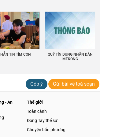
HẮN TIN TÌM CON
QUỸ TÍN DỤNG NHÂN DÂN
MEKONG
Góp ý
Gửi bài về toà soạn
g - An
Thế giới
Toàn cảnh
ng
Đông Tây thế sự
Chuyện bốn phương