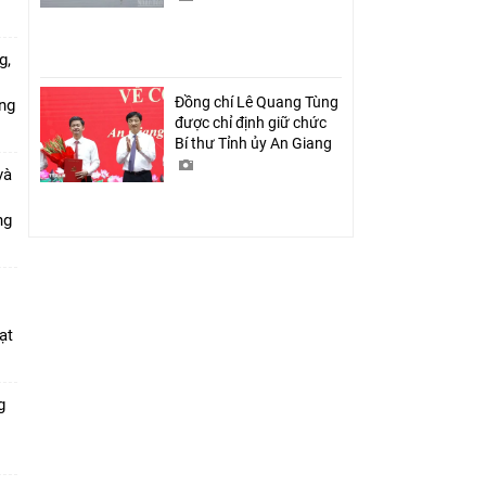
g,
Đồng chí Lê Quang Tùng
ứng
được chỉ định giữ chức
Bí thư Tỉnh ủy An Giang
và
ang
ạt
g