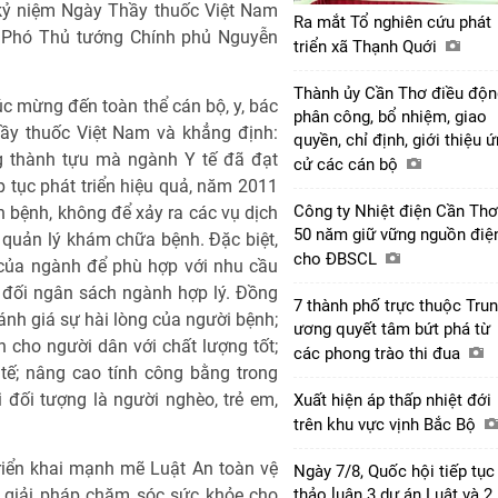
ễ kỷ niệm Ngày Thầy thuốc Việt Nam
Ra mắt Tổ nghiên cứu phát
1. Phó Thủ tướng Chính phủ Nguyễn
triển xã Thạnh Quới
Thành ủy Cần Thơ điều độn
c mừng đến toàn thể cán bộ, y, bác
phân công, bổ nhiệm, giao
hầy thuốc Việt Nam và khẳng định:
quyền, chỉ định, giới thiệu 
g thành tựu mà ngành Y tế đã đạt
cử các cán bộ
ếp tục phát triển hiệu quả, năm 2011
Công ty Nhiệt điện Cần Thơ
h bệnh, không để xảy ra các vụ dịch
50 năm giữ vững nguồn điệ
 quản lý khám chữa bệnh. Đặc biệt,
cho ĐBSCL
 của ngành để phù hợp với nhu cầu
đối ngân sách ngành hợp lý. Đồng
7 thành phố trực thuộc Tru
 đánh giá sự hài lòng của người bệnh;
ương quyết tâm bứt phá từ
cho người dân với chất lượng tốt;
các phong trào thi đua
tế; nâng cao tính công bằng trong
 đối tượng là người nghèo, trẻ em,
Xuất hiện áp thấp nhiệt đới
trên khu vực vịnh Bắc Bộ
riển khai mạnh mẽ Luật An toàn vệ
Ngày 7/8, Quốc hội tiếp tục
ó giải pháp chăm sóc sức khỏe cho
thảo luận 3 dự án Luật và 2