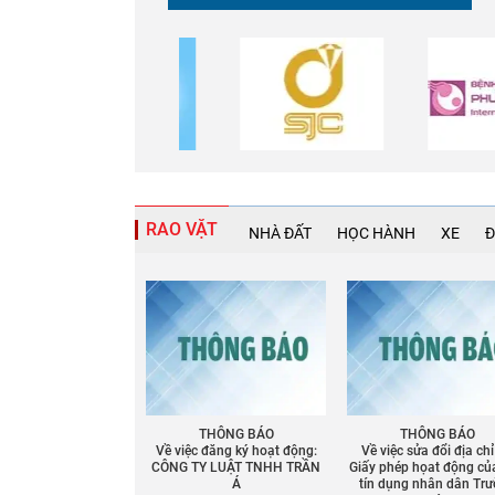
RAO VẶT
NHÀ ĐẤT
HỌC HÀNH
XE
Đ
THÔNG BÁO
THÔNG BÁO
Về việc đăng ký hoạt động:
Về việc sửa đổi địa chỉ
CÔNG TY LUẬT TNHH TRẦN
Giấy phép họat động củ
Á
tín dụng nhân dân Tr