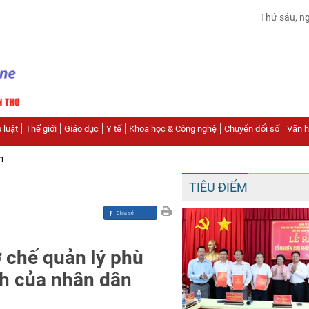
Thứ sáu, n
 luật
Thế giới
Giáo dục
Y tế
Khoa học & Công nghệ
Chuyển đổi số
Văn hó
n
TIÊU ĐIỂM
 chế quản lý phù
nh của nhân dân