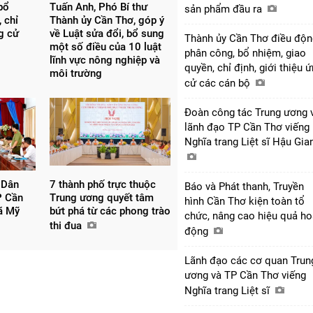
bổ
Tuấn Anh, Phó Bí thư
sản phẩm đầu ra
 chỉ
Thành ủy Cần Thơ, góp ý
ng cử
về Luật sửa đổi, bổ sung
Thành ủy Cần Thơ điều độn
một số điều của 10 luật
phân công, bổ nhiệm, giao
lĩnh vực nông nghiệp và
quyền, chỉ định, giới thiệu 
môi trường
cử các cán bộ
Đoàn công tác Trung ương 
lãnh đạo TP Cần Thơ viếng
Nghĩa trang Liệt sĩ Hậu Gi
 Dân
7 thành phố trực thuộc
Báo và Phát thanh, Truyền
P Cần
Trung ương quyết tâm
hình Cần Thơ kiện toàn tổ
xã Mỹ
bứt phá từ các phong trào
chức, nâng cao hiệu quả ho
thi đua
động
Lãnh đạo các cơ quan Trun
ương và TP Cần Thơ viếng
Nghĩa trang Liệt sĩ