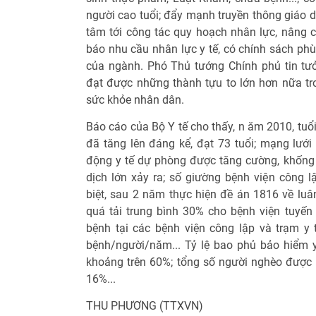
người cao tuổi; đẩy mạnh truyền thông giáo d
tâm tới công tác quy hoạch nhân lực, nâng c
báo nhu cầu nhân lực y tế, có chính sách phù
của ngành. Phó Thủ tướng Chính phủ tin tư
đạt được những thành tựu to lớn hơn nữa t
sức khỏe nhân dân.
Báo cáo của Bộ Y tế cho thấy, n ăm 2010, tuổ
đã tăng lên đáng kể, đạt 73 tuổi; mạng lưới
động y tế dự phòng được tăng cường, khống c
dịch lớn xảy ra; số giường bệnh viện công l
biệt, sau 2 năm thực hiện đề án 1816 về luâ
quá tải trung bình 30% cho bệnh viện tuyến
bệnh tại các bệnh viện công lập và trạm y
bệnh/người/năm... Tỷ lệ bao phủ bảo hiểm y
khoảng trên 60%; tổng số người nghèo được c
16%...
THU PHƯƠNG (TTXVN)