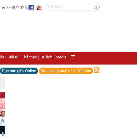
gày 7/08/2026
a - Giải trí
Thể thao
Du lịch
Media
Đọc báo giấy Online
Bảng giá quảng cáo - Đặt báo