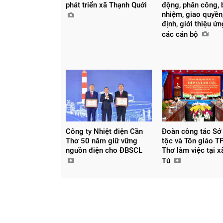
phát triển xã Thạnh Quới
động, phân công, 
nhiệm, giao quyền,
định, giới thiệu ứ
các cán bộ
Công ty Nhiệt điện Cần
Đoàn công tác Sở
Thơ 50 năm giữ vững
tộc và Tôn giáo T
nguồn điện cho ĐBSCL
Thơ làm việc tại 
Tú