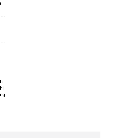
m
ộ
nh
hị
ọng