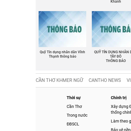
Khánh
Quỹ Tín dụng nhân dân Vĩnh
QUỸ TÍN DỤNG NHÂN
Thạnh thông báo
TÂY ĐÔ
THÔNG BÁO
CẦN THƠ KHMER NGỮ
CANTHO NEWS
V
Thời sự
Chính trị
Cần Thơ
Xây dựng 
thống chính
Trong nước
Làm theo 
ĐBSCL
Bảo vệ nền