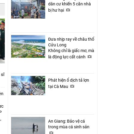
dân cư khiến 5 căn nhà
bị hư hại
Đưa nhịp ray về châu thổ
Cửu Long
Không chỉ là giấc mơ, mà
là động lực cất cánh
 sĩ
Phát hiện ổ dịch tả lợn
tại Cà Mau
ên
ực
P
,
An Giang: Bảo vệ cá
i
trong mùa cá sinh sản