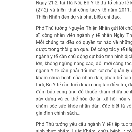
Ngày 21-2, tại Hà Nội, Bộ Y tế đã tổ chức l
(27-2) và triển khai công tác y tế năm 201
Thiện Nhân đến dự và phát biểu chỉ đạo.
Phó Thủ tướng Nguyễn Thiện Nhân gửi lời chú
sĩ, công nhân viên ngành y tế nhân Ngày T
Mỗi chúng ta đều có quyền tự hào về nhữn
được trong thời gian qua. Để công tác y tế ti
ngành y tế cần chủ động dự báo tình hình dịc
lớn; không ngừng nâng cao, đổi mới công tác
ngành Y tế cần phải đổi mới cơ chế quản lý
khám chữa bệnh của nhân dân; phân bổ cân 
thời, Bộ Y tế cần triển khai công tác điều tra,
đảm bảo cung ứng đủ thuốc khám chữa bệnh 
xây dựng và cụ thể hóa đề án xã hội hóa y 
chăm sóc sức khỏe nhân dân, đặc biệt là với
gia đình chính sách...
Phó Thủ tướng yêu cầu ngành Y tế tiếp tục t
sinh thực phẩm, Luật Khám, chữa bệnh...; c