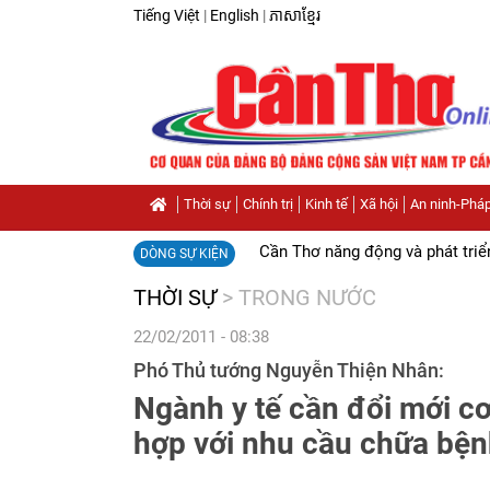
Tiếng Việt
|
English
|
ភាសាខ្មែរ
Thời sự
Chính trị
Kinh tế
Xã hội
An ninh-Pháp
Cần Thơ năng động và phát triể
DÒNG SỰ KIỆN
THỜI SỰ
>
TRONG NƯỚC
22/02/2011 - 08:38
Phó Thủ tướng Nguyễn Thiện Nhân:
Ngành y tế cần đổi mới cơ
hợp với nhu cầu chữa bệ