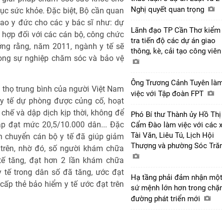
Nghị quyết quan trọng
ục sức khỏe. Đặc biệt, Bộ cần quan
ao y đức cho các y bác sĩ như: dự
Lãnh đạo TP Cần Thơ kiểm
 hợp đối với các cán bộ, công chức
tra tiến độ các dự án giao
ởng rằng, năm 2011, ngành y tế sẽ
thông, kè, cải tạo công viê
rong sự nghiệp chăm sóc và bảo vệ
Ông Trương Cảnh Tuyên là
i thọ trung bình của người Việt Nam
việc với Tập đoàn FPT
 y tế dự phòng được củng cố, hoạt
hế và dập dịch kịp thời, không để
Phó Bí thư Thành ủy Hồ Thị
ập đạt mức 20,5/10.000 dân... Đặc
Cẩm Đào làm việc với các 
Tài Văn, Liêu Tú, Lịch Hội
n chuyển cán bộ y tế đã giúp giảm
Thượng và phường Sóc Tră
 trên, nhờ đó, số người khám chữa
 tế tăng, đạt hơn 2 lần khám chữa
 tế trong dân số đã tăng, ước đạt
Hạ tầng phải đảm nhận mộ
ấp thẻ bảo hiểm y tế ước đạt trên
sứ mệnh lớn hơn trong chặ
đường phát triển mới