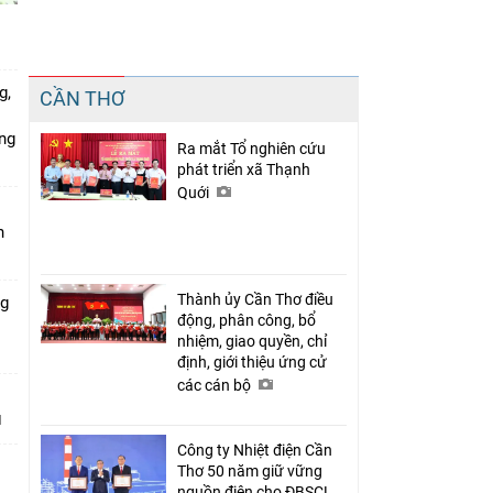
Chia sẻ
g,
CẦN THƠ
Facebook
ứng
Ra mắt Tổ nghiên cứu
phát triển xã Thạnh
Quới
n
Thành ủy Cần Thơ điều
ng
động, phân công, bổ
nhiệm, giao quyền, chỉ
định, giới thiệu ứng cử
các cán bộ
Công ty Nhiệt điện Cần
Thơ 50 năm giữ vững
nguồn điện cho ĐBSCL