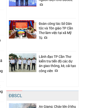
Đoàn công tác Sở Dân
n
tộc và Tôn giáo TP Cần
Thơ làm việc tại xã Mỹ
Tú
m
Lãnh đạo TP Cần Thơ
xã
kiểm tra tiến độ các dự
án giao thông, kè, cải tạo
ng
công viên
t
ng
ĐBSCL
An Giang: Cháy lớn ở khu