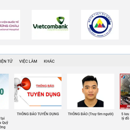
IỆN TỬ
VIỆC LÀM
KHÁC
THÔNG BÁO TUYỂN DỤNG
THÔNG BÁO (Truy tìm người)
5 lưu
 tại
lý đ
a Quỹ
ường