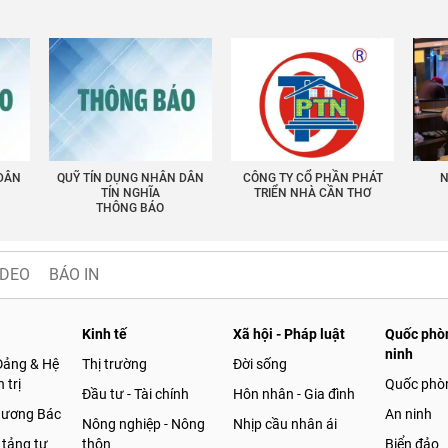
 DÂN
QUỸ TÍN DỤNG NHÂN DÂN
CÔNG TY CỔ PHẦN PHÁT
N
TÍN NGHĨA
TRIỂN NHÀ CẦN THƠ
THÔNG BÁO
IDEO
BÁO IN
Kinh tế
Xã hội - Pháp luật
Quốc phòn
ninh
Đảng & Hệ
Thị trường
Đời sống
 trị
Quốc phò
Đầu tư - Tài chính
Hôn nhân - Gia đình
gương Bác
An ninh
Nông nghiệp - Nông
Nhịp cầu nhân ái
 tảng tư
thôn
Biển đảo