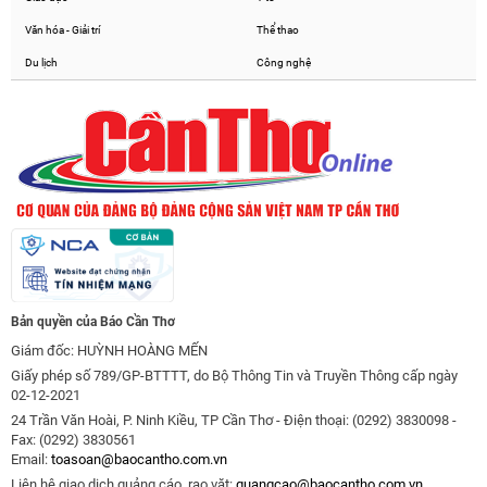
Văn hóa - Giải trí
Thể thao
Du lịch
Công nghệ
Bản quyền của Báo Cần Thơ
Giám đốc: HUỲNH HOÀNG MẾN
Giấy phép số 789/GP-BTTTT, do Bộ Thông Tin và Truyền Thông cấp ngày
02-12-2021
24 Trần Văn Hoài, P. Ninh Kiều, TP Cần Thơ - Điện thoại: (0292) 3830098 -
Fax: (0292) 3830561
Email:
toasoan@baocantho.com.vn
Liên hệ giao dịch quảng cáo, rao vặt:
quangcao@baocantho.com.vn