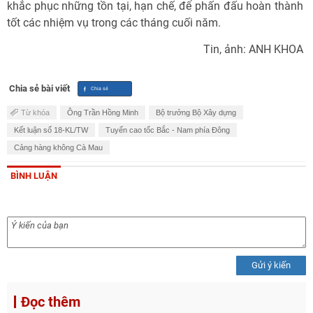
khắc phục những tồn tại, hạn chế, để phấn đấu hoàn thành
tốt các nhiệm vụ trong các tháng cuối năm.
Tin, ảnh: ANH KHOA
Chia sẻ bài viết
Từ khóa
Ông Trần Hồng Minh
Bộ trưởng Bộ Xây dựng
Kết luận số 18-KL/TW
Tuyến cao tốc Bắc - Nam phía Đông
Cảng hàng không Cà Mau
BÌNH LUẬN
Gửi ý kiến
Đọc thêm