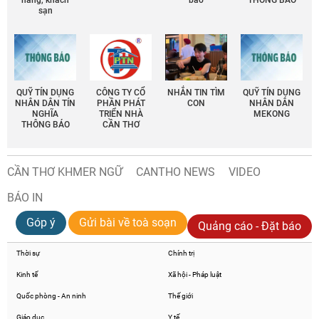
sạn
QUỸ TÍN DỤNG
CÔNG TY CỔ
NHẮN TIN TÌM
QUỸ TÍN DỤNG
NHÂN DÂN TÍN
PHẦN PHÁT
CON
NHÂN DÂN
NGHĨA
TRIỂN NHÀ
MEKONG
THÔNG BÁO
CẦN THƠ
CẦN THƠ KHMER NGỮ
CANTHO NEWS
VIDEO
BÁO IN
Góp ý
Gửi bài về toà soạn
Quảng cáo - Đặt báo
Thời sự
Chính trị
Kinh tế
Xã hội - Pháp luật
Quốc phòng - An ninh
Thế giới
Giáo dục
Y tế