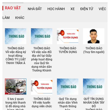
RAO VẶT
NHÀ ĐẤT
HỌC HÀNH
XE
ĐIỆN TỬ
VIỆC
LÀM
KHÁC
THÔNG BÁO
THÔNG BÁO
THÔNG BÁO
THÔNG BÁO
Về việc đăng ký
Về việc sửa đổi
TUYỂN DỤNG
(Truy tìm người)
hoạt động:
địa chỉ tại Giấy
CÔNG TY LUẬT
phép họat động
TNHH TRẦN Á
của Quỹ tín
dụng nhân dân
Trường Khánh
5 lưu ý quan
THÔNG BÁO
Quỹ Tín dụng
QUỸ TÍN DỤNG
trọng khi thanh
Về việc tuyển
nhân dân Vĩnh
NHÂN DÂN TÂY
lý đồ dùng nhà
dụng viên chức
Thạnh thông
ĐÔ
hàng, khách
báo
THÔNG BÁO