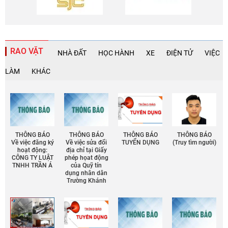
RAO VẶT
NHÀ ĐẤT
HỌC HÀNH
XE
ĐIỆN TỬ
VIỆC
LÀM
KHÁC
THÔNG BÁO
THÔNG BÁO
THÔNG BÁO
THÔNG BÁO
Về việc đăng ký
Về việc sửa đổi
TUYỂN DỤNG
(Truy tìm người)
hoạt động:
địa chỉ tại Giấy
CÔNG TY LUẬT
phép họat động
TNHH TRẦN Á
của Quỹ tín
dụng nhân dân
Trường Khánh