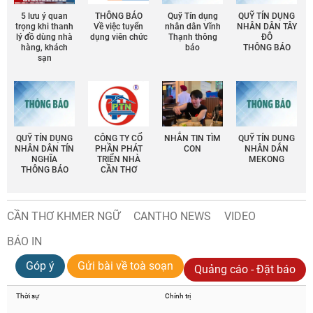
5 lưu ý quan
THÔNG BÁO
Quỹ Tín dụng
QUỸ TÍN DỤNG
trọng khi thanh
Về việc tuyển
nhân dân Vĩnh
NHÂN DÂN TÂY
lý đồ dùng nhà
dụng viên chức
Thạnh thông
ĐÔ
hàng, khách
báo
THÔNG BÁO
sạn
QUỸ TÍN DỤNG
CÔNG TY CỔ
NHẮN TIN TÌM
QUỸ TÍN DỤNG
NHÂN DÂN TÍN
PHẦN PHÁT
CON
NHÂN DÂN
NGHĨA
TRIỂN NHÀ
MEKONG
THÔNG BÁO
CẦN THƠ
CẦN THƠ KHMER NGỮ
CANTHO NEWS
VIDEO
BÁO IN
Góp ý
Gửi bài về toà soạn
Quảng cáo - Đặt báo
Thời sự
Chính trị