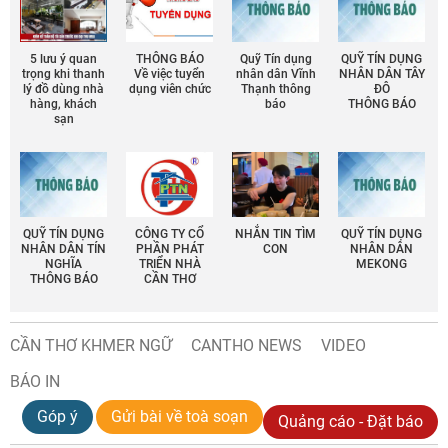
5 lưu ý quan
THÔNG BÁO
Quỹ Tín dụng
QUỸ TÍN DỤNG
trọng khi thanh
Về việc tuyển
nhân dân Vĩnh
NHÂN DÂN TÂY
lý đồ dùng nhà
dụng viên chức
Thạnh thông
ĐÔ
hàng, khách
báo
THÔNG BÁO
sạn
QUỸ TÍN DỤNG
CÔNG TY CỔ
NHẮN TIN TÌM
QUỸ TÍN DỤNG
NHÂN DÂN TÍN
PHẦN PHÁT
CON
NHÂN DÂN
NGHĨA
TRIỂN NHÀ
MEKONG
THÔNG BÁO
CẦN THƠ
CẦN THƠ KHMER NGỮ
CANTHO NEWS
VIDEO
BÁO IN
Góp ý
Gửi bài về toà soạn
Quảng cáo - Đặt báo