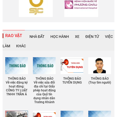
RAO VẶT
NHÀ ĐẤT
HỌC HÀNH
XE
ĐIỆN TỬ
VIỆC
LÀM
KHÁC
THÔNG BÁO
THÔNG BÁO
THÔNG BÁO
THÔNG BÁO
Về việc đăng ký
Về việc sửa đổi
TUYỂN DỤNG
(Truy tìm người)
hoạt động:
địa chỉ tại Giấy
CÔNG TY LUẬT
phép họat động
TNHH TRẦN Á
của Quỹ tín
dụng nhân dân
Trường Khánh