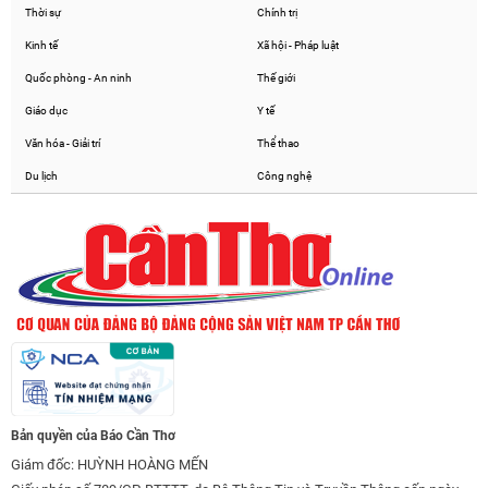
Thời sự
Chính trị
Kinh tế
Xã hội - Pháp luật
Quốc phòng - An ninh
Thế giới
Giáo dục
Y tế
Văn hóa - Giải trí
Thể thao
Du lịch
Công nghệ
Bản quyền của Báo Cần Thơ
Giám đốc: HUỲNH HOÀNG MẾN