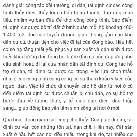
đánh giá: công tác bồi thường, di dân, tái định cư các công
trình thủy điện, thủy lợi cơ bản hoàn thành, đáp ứng mục
tiêu, nhiệm vụ ban đầu để khởi công công trình. Các điểm
tái định cư được bố trí đất ở bình quân mỗi hộ khoảng 400-
1.400 m2, dọc các tuyến đường giao thông, gần các khu
dân cư cũ, thuận tiện cho việc đi lại của đồng bào. Hầu hết
cơ sở hạ tầng thiết yếu phục vụ sản xuất và dân sinh được
triển khai tương đối đồng bộ, bước đầu cơ bản đáp ứng nhu
cầu sinh hoạt, đi lại của nhân dân tái định cư. Công tác hỗ
trợ di dân, tái định cư được coi trọng, việc lựa chọn mẫu
nhà ở, các công trình công cộng có sự tham khảo ý kiến của
người dân. Việc tổ chức di chuyển các hộ dân từ nơi ở cũ
đến điểm tái định cư được chuẩn bị chu đáo, có sự hỗ trợ
bước đầu về lương thực, y tế, giáo dục, điện, dầu thắp
sáng... giúp đồng bào yên tâm sinh sống tại nơi ở mới.
Qua hoạt động giám sát cũng cho thấy: Công tác di dân, tái
định cư vẫn còn những tồn tại, hạn chế. Hiện nay, đất sản
xuất ở hầu hết các nơi đều thiếu, trong khi đó, tại nhiều dự