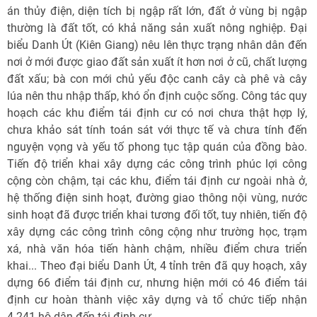
án thủy điện, diện tích bị ngập rất lớn, đất ở vùng bị ngập
thường là đất tốt, có khả năng sản xuất nông nghiệp. Đại
biểu Danh Út (Kiên Giang) nêu lên thực trạng nhân dân đến
nơi ở mới được giao đất sản xuất ít hơn nơi ở cũ, chất lượng
đất xấu; bà con mới chủ yếu độc canh cây cà phê và cây
lúa nên thu nhập thấp, khó ổn định cuộc sống. Công tác quy
hoạch các khu điểm tái định cư có nơi chưa thật hợp lý,
chưa khảo sát tính toán sát với thực tế và chưa tính đến
nguyện vọng và yếu tố phong tục tập quán của đồng bào.
Tiến độ triển khai xây dựng các công trình phúc lợi công
cộng còn chậm, tại các khu, điểm tái định cư ngoài nhà ở,
hệ thống điện sinh hoạt, đường giao thông nội vùng, nước
sinh hoạt đã được triển khai tương đối tốt, tuy nhiên, tiến độ
xây dựng các công trình công cộng như trường học, trạm
xá, nhà văn hóa tiến hành chậm, nhiều điểm chưa triển
khai... Theo đại biểu Danh Út, 4 tỉnh trên đã quy hoạch, xây
dựng 66 điểm tái định cư, nhưng hiện mới có 46 điểm tái
định cư hoàn thành việc xây dựng và tổ chức tiếp nhận
4.241 hộ dân đến tái định cư.