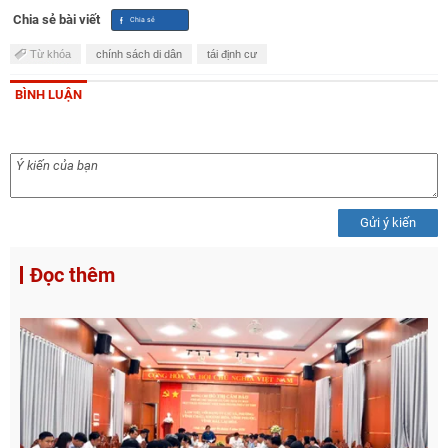
Chia sẻ bài viết
Từ khóa
chính sách di dân
tái định cư
BÌNH LUẬN
Gửi ý kiến
Đọc thêm