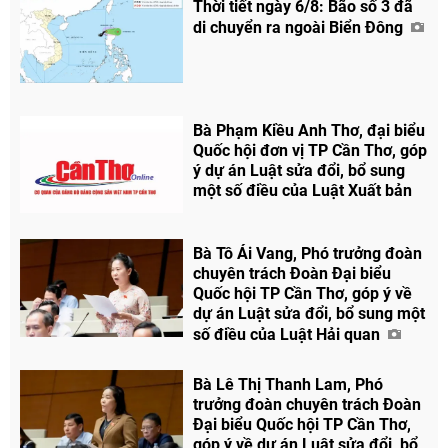
Thời tiết ngày 6/8: Bão số 3 đã
di chuyển ra ngoài Biển Đông
Bà Phạm Kiều Anh Thơ, đại biểu
Quốc hội đơn vị TP Cần Thơ, góp
ý dự án Luật sửa đổi, bổ sung
một số điều của Luật Xuất bản
Bà Tô Ái Vang, Phó trưởng đoàn
chuyên trách Đoàn Đại biểu
Quốc hội TP Cần Thơ, góp ý về
dự án Luật sửa đổi, bổ sung một
Chia sẻ
số điều của Luật Hải quan
Facebook
Bà Lê Thị Thanh Lam, Phó
trưởng đoàn chuyên trách Đoàn
Đại biểu Quốc hội TP Cần Thơ,
góp ý về dự án Luật sửa đổi, bổ