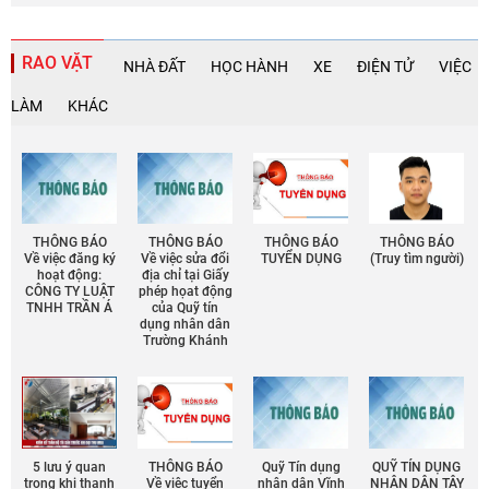
RAO VẶT
NHÀ ĐẤT
HỌC HÀNH
XE
ĐIỆN TỬ
VIỆC
LÀM
KHÁC
THÔNG BÁO
THÔNG BÁO
THÔNG BÁO
THÔNG BÁO
Về việc đăng ký
Về việc sửa đổi
TUYỂN DỤNG
(Truy tìm người)
hoạt động:
địa chỉ tại Giấy
CÔNG TY LUẬT
phép họat động
TNHH TRẦN Á
của Quỹ tín
dụng nhân dân
Trường Khánh
5 lưu ý quan
THÔNG BÁO
Quỹ Tín dụng
QUỸ TÍN DỤNG
trọng khi thanh
Về việc tuyển
nhân dân Vĩnh
NHÂN DÂN TÂY