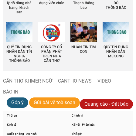
lý đồ dùng nhà
dụng viên chức
Thạnh thông
ĐÔ
hàng, khách
báo
THÔNG BÁO
sạn
QUỸ TÍN DỤNG
CÔNG TY CỔ
NHẮN TIN TÌM
QUỸ TÍN DỤNG
NHÂN DÂN TÍN
PHẦN PHÁT
CON
NHÂN DÂN
NGHĨA
TRIỂN NHÀ
MEKONG
THÔNG BÁO
CẦN THƠ
CẦN THƠ KHMER NGỮ
CANTHO NEWS
VIDEO
BÁO IN
Góp ý
Gửi bài về toà soạn
Quảng cáo - Đặt báo
Thời sự
Chính trị
Kinh tế
Xã hội - Pháp luật
Quốc phòng - An ninh
Thế giới