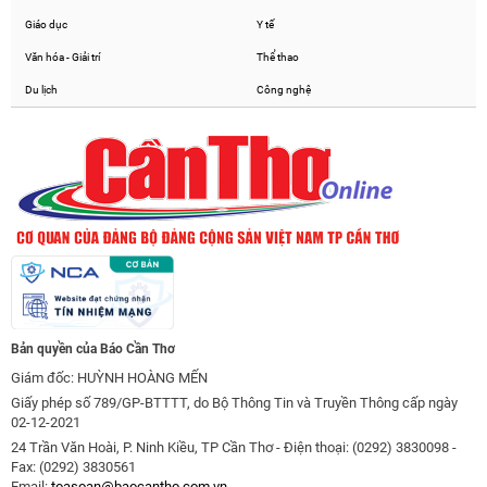
Giáo dục
Y tế
Văn hóa - Giải trí
Thể thao
Du lịch
Công nghệ
Bản quyền của Báo Cần Thơ
Giám đốc: HUỲNH HOÀNG MẾN
Giấy phép số 789/GP-BTTTT, do Bộ Thông Tin và Truyền Thông cấp ngày
02-12-2021
24 Trần Văn Hoài, P. Ninh Kiều, TP Cần Thơ - Điện thoại: (0292) 3830098 -
Fax: (0292) 3830561
Email:
toasoan@baocantho.com.vn