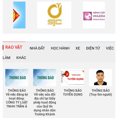
RAO VẶT
NHÀ ĐẤT
HỌC HÀNH
XE
ĐIỆN TỬ
VIỆC
LÀM
KHÁC
THÔNG BÁO
THÔNG BÁO
THÔNG BÁO
THÔNG BÁO
Về việc đăng ký
Về việc sửa đổi
TUYỂN DỤNG
(Truy tìm người)
hoạt động:
địa chỉ tại Giấy
CÔNG TY LUẬT
phép họat động
TNHH TRẦN Á
của Quỹ tín
dụng nhân dân
Trường Khánh