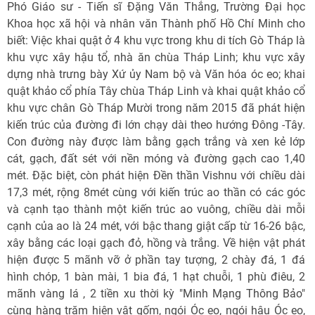
Phó Giáo sư - Tiến sĩ Đặng Văn Thắng, Trường Đại học
Khoa học xã hội và nhân văn Thành phố Hồ Chí Minh cho
biết: Việc khai quật ở 4 khu vực trong khu di tích Gò Tháp là
khu vực xây hậu tổ, nhà ăn chùa Tháp Linh; khu vực xây
dựng nhà trưng bày Xứ ủy Nam bộ và Văn hóa óc eo; khai
quật khảo cổ phía Tây chùa Tháp Linh và khai quật khảo cổ
khu vực chân Gò Tháp Mười trong năm 2015 đã phát hiện
kiến trúc của đường đi lớn chạy dài theo hướng Đông -Tây.
Con đường này được làm bằng gạch trắng và xen kẻ lớp
cát, gạch, đất sét với nền móng và đường gạch cao 1,40
mét. Đặc biệt, còn phát hiện Đền thần Vishnu với chiều dài
17,3 mét, rộng 8mét cùng với kiến trúc ao thần có các góc
và cạnh tạo thành một kiến trúc ao vuông, chiều dài mỗi
cạnh của ao là 24 mét, với bậc thang giật cấp từ 16-26 bậc,
xây bằng các loại gạch đỏ, hồng và trắng. Về hiện vật phát
hiện được 5 mãnh vỡ ở phần tay tượng, 2 chày đá, 1 đá
hình chóp, 1 bàn mài, 1 bia đá, 1 hạt chuỗi, 1 phù điêu, 2
mãnh vàng lá , 2 tiền xu thời kỳ "Minh Mạng Thông Bảo"
cùng hàng trăm hiện vật gốm, ngói Óc eo, ngói hậu Óc eo,