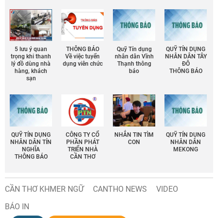
5 lưu ý quan
THÔNG BÁO
Quỹ Tín dụng
QUỸ TÍN DỤNG
trọng khi thanh
Về việc tuyển
nhân dân Vĩnh
NHÂN DÂN TÂY
lý đồ dùng nhà
dụng viên chức
Thạnh thông
ĐÔ
hàng, khách
báo
THÔNG BÁO
sạn
QUỸ TÍN DỤNG
CÔNG TY CỔ
NHẮN TIN TÌM
QUỸ TÍN DỤNG
NHÂN DÂN TÍN
PHẦN PHÁT
CON
NHÂN DÂN
NGHĨA
TRIỂN NHÀ
MEKONG
THÔNG BÁO
CẦN THƠ
CẦN THƠ KHMER NGỮ
CANTHO NEWS
VIDEO
BÁO IN