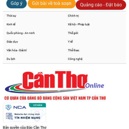
Góp ý
Gửi bài về toà soạn
Quảng cáo - Đặt báo
Thời sự
Chính trị
Kinh tế
Xã hội - Pháp luật
Quốc phòng - An ninh
Thế giới
Giáo dục
Y tế
Văn hóa - Giải trí
Thể thao
Du lịch
Công nghệ
Bản quyền của Báo Cần Thơ