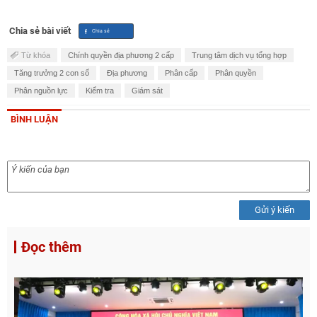
Chia sẻ bài viết
Từ khóa
Chính quyền địa phương 2 cấp
Trung tâm dịch vụ tổng hợp
Tăng trưởng 2 con số
Địa phương
Phân cấp
Phân quyền
Phân nguồn lực
Kiểm tra
Giám sát
BÌNH LUẬN
Gửi ý kiến
Đọc thêm