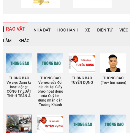
Chia sẻ
RAO VẶT
NHÀ ĐẤT
HỌC HÀNH
XE
ĐIỆN TỬ
VIỆC
Facebook
LÀM
KHÁC
THÔNG BÁO
THÔNG BÁO
THÔNG BÁO
THÔNG BÁO
Về việc đăng ký
Về việc sửa đổi
TUYỂN DỤNG
(Truy tìm người)
hoạt động:
địa chỉ tại Giấy
CÔNG TY LUẬT
phép họat động
TNHH TRẦN Á
của Quỹ tín
dụng nhân dân
Trường Khánh