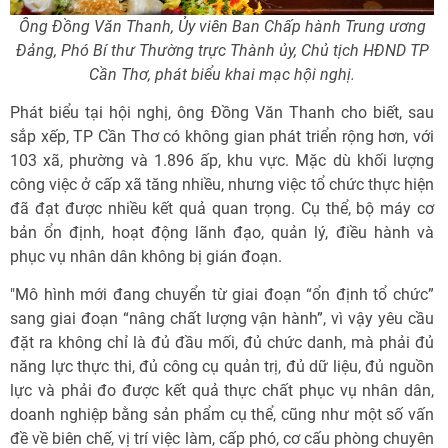
Ông Đồng Văn Thanh, Ủy viên Ban Chấp hành Trung ương
Đảng, Phó Bí thư Thường trực Thành ủy, Chủ tịch HĐND TP
Cần Thơ, phát biểu khai mạc hội nghị.
Phát biểu tại hội nghị, ông Đồng Văn Thanh cho biết, sau
sắp xếp, TP Cần Thơ có không gian phát triển rộng hơn, với
103 xã, phường và 1.896 ấp, khu vực. Mặc dù khối lượng
công việc ở cấp xã tăng nhiều, nhưng việc tổ chức thực hiện
đã đạt được nhiều kết quả quan trọng. Cụ thể, bộ máy cơ
bản ổn định, hoạt động lãnh đạo, quản lý, điều hành và
phục vụ nhân dân không bị gián đoạn.
"Mô hình mới đang chuyển từ giai đoạn “ổn định tổ chức”
sang giai đoạn “nâng chất lượng vận hành”, vì vậy yêu cầu
đặt ra không chỉ là đủ đầu mối, đủ chức danh, mà phải đủ
năng lực thực thi, đủ công cụ quản trị, đủ dữ liệu, đủ nguồn
lực và phải đo được kết quả thực chất phục vụ nhân dân,
doanh nghiệp bằng sản phẩm cụ thể, cũng như một số vấn
đề về biên chế, vị trí việc làm, cấp phó, cơ cấu phòng chuyên