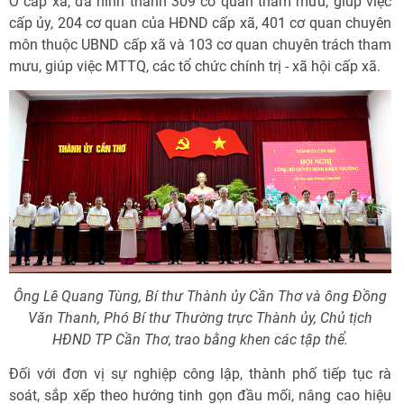
Ở cấp xã, đã hình thành 309 cơ quan tham mưu, giúp việc
cấp ủy, 204 cơ quan của HĐND cấp xã, 401 cơ quan chuyên
môn thuộc UBND cấp xã và 103 cơ quan chuyên trách tham
mưu, giúp việc MTTQ, các tổ chức chính trị - xã hội cấp xã.
Ông Lê Quang Tùng, Bí thư Thành ủy Cần Thơ và ông Đồng
Văn Thanh, Phó Bí thư Thường trực Thành ủy, Chủ tịch
HĐND TP Cần Thơ, trao bằng khen các tập thể.
Đối với đơn vị sự nghiệp công lập, thành phố tiếp tục rà
soát, sắp xếp theo hướng tinh gọn đầu mối, nâng cao hiệu