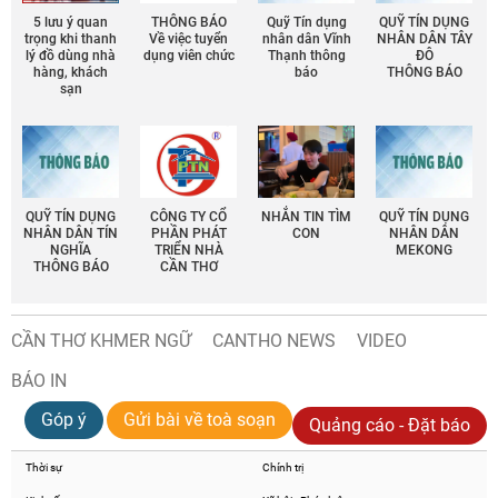
5 lưu ý quan
THÔNG BÁO
Quỹ Tín dụng
QUỸ TÍN DỤNG
trọng khi thanh
Về việc tuyển
nhân dân Vĩnh
NHÂN DÂN TÂY
lý đồ dùng nhà
dụng viên chức
Thạnh thông
ĐÔ
hàng, khách
báo
THÔNG BÁO
sạn
QUỸ TÍN DỤNG
CÔNG TY CỔ
NHẮN TIN TÌM
QUỸ TÍN DỤNG
NHÂN DÂN TÍN
PHẦN PHÁT
CON
NHÂN DÂN
NGHĨA
TRIỂN NHÀ
MEKONG
THÔNG BÁO
CẦN THƠ
CẦN THƠ KHMER NGỮ
CANTHO NEWS
VIDEO
BÁO IN
Góp ý
Gửi bài về toà soạn
Quảng cáo - Đặt báo
Thời sự
Chính trị