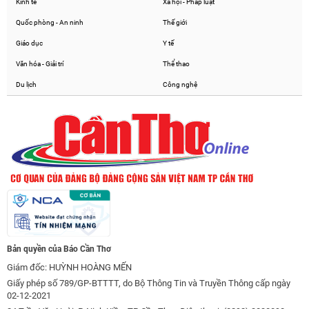
Kinh tế
Xã hội - Pháp luật
Quốc phòng - An ninh
Thế giới
Giáo dục
Y tế
Văn hóa - Giải trí
Thể thao
Du lịch
Công nghệ
Bản quyền của Báo Cần Thơ
Giám đốc: HUỲNH HOÀNG MẾN
Giấy phép số 789/GP-BTTTT, do Bộ Thông Tin và Truyền Thông cấp ngày
02-12-2021