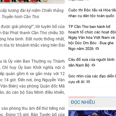
Cuộc thi Độc tấu và Hòa tấ
 cấp tượng đài kỷ niệm Chiến thắng
nhạc cụ dân tộc toàn quốc
, Truyền hình Cần Thơ.
ược giải phóng!”, lời tuyên bố của
TP Cần Thơ ban hành kế
hoạch tổ chức các hoạt độ
 Đài Phát thanh Cần Thơ chiều 30-
Ngày Văn hóa Việt Nam và
ộng hòa bình. Đất nước thống nhất,
hội Oóc Om Bóc - Đua ghe
 tỏa từ khoảnh khắc vàng trên Đài
Ngo năm 2026
Câu đố xưa của người bình
u là Ủy viên Ban Thường vụ Thành
dân Nam Bộ
 Chỉ huy Ủy ban Khởi nghĩa nội ô
tiếp quản gồm 6 xe gắn máy với 12
Góc nhìn của các đạo diễn 
́c 14 giờ. Đến nơi, ông Nguyễn Văn
cựu về AI
g Văn Biên) vào phòng Quản đốc Mã
n, do cán bộ Sáu Minh điều khiển,
ĐỌC NHIỀU
vào phòng thu âm để thử tiếng nói
c. Đúng 15 giờ, Bản Tuyên bố của