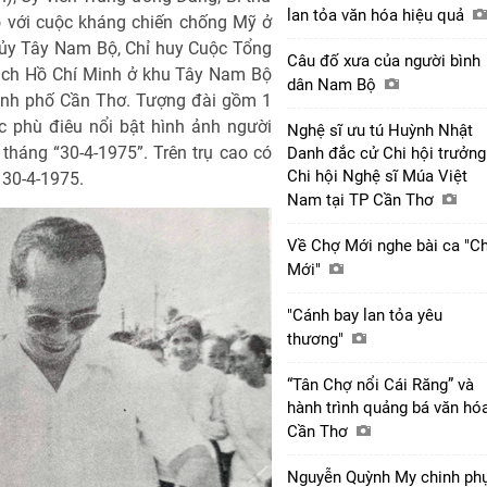
lan tỏa văn hóa hiệu quả
ó với cuộc kháng chiến chống Mỹ ở
 ủy Tây Nam Bộ, Chỉ huy Cuộc Tổng
Câu đố xưa của người bình
dịch Hồ Chí Minh ở khu Tây Nam Bộ
dân Nam Bộ
thành phố Cần Thơ. Tượng đài gồm 1
c phù điêu nổi bật hình ảnh người
Nghệ sĩ ưu tú Huỳnh Nhật
tháng “30-4-1975”. Trên trụ cao có
Danh đắc cử Chi hội trưởng
Chi hội Nghệ sĩ Múa Việt
 30-4-1975.
Nam tại TP Cần Thơ
Về Chợ Mới nghe bài ca "C
Mới"
"Cánh bay lan tỏa yêu
thương"
“Tân Chợ nổi Cái Răng” và
hành trình quảng bá văn hó
Cần Thơ
Nguyễn Quỳnh My chinh ph