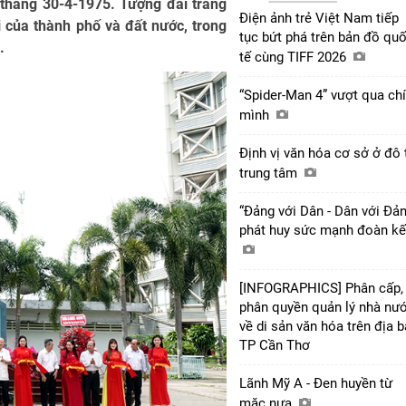
 thắng 30-4-1975. Tượng đài trang
Điện ảnh trẻ Việt Nam tiếp
i của thành phố và đất nước, trong
tục bứt phá trên bản đồ qu
.
tế cùng TIFF 2026
“Spider-Man 4” vượt qua ch
mình
Định vị văn hóa cơ sở ở đô 
trung tâm
“Đảng với Dân - Dân với Đả
phát huy sức mạnh đoàn k
[INFOGRAPHICS] Phân cấp,
phân quyền quản lý nhà nư
về di sản văn hóa trên địa 
TP Cần Thơ
Lãnh Mỹ A - Đen huyền từ
mặc nưa