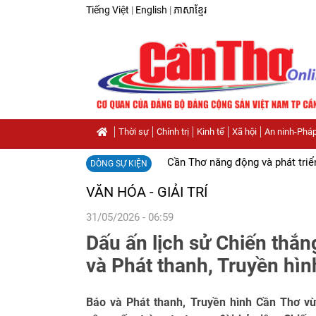
Tiếng Việt
|
English
|
ភាសាខ្មែរ
Thời sự
Chính trị
Kinh tế
Xã hội
An ninh-Pháp
Cần Thơ năng động và phát triể
DÒNG SỰ KIỆN
VĂN HÓA - GIẢI TRÍ
31/05/2026 - 06:59
Dấu ấn lịch sử Chiến thắn
và Phát thanh, Truyền hì
Báo và Phát thanh, Truyền hình Cần Thơ vừ