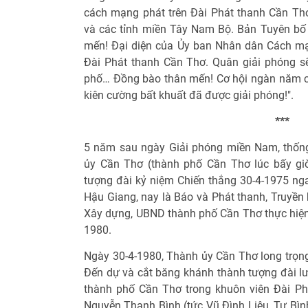
cách mạng phát trên Đài Phát thanh Cần Th
và các tỉnh miền Tây Nam Bộ. Bản Tuyên bố
mến! Đại diện của Ủy ban Nhân dân Cách mạ
Đài Phát thanh Cần Thơ. Quân giải phóng sẽ
phố… Đồng bào thân mến! Cơ hội ngàn năm 
kiên cường bất khuất đã được giải phóng!".
***
5 năm sau ngày Giải phóng miền Nam, thốn
ủy Cần Thơ (thành phố Cần Thơ lúc bấy gi
tượng đài kỷ niệm Chiến thắng 30-4-1975 nga
Hậu Giang, nay là Báo và Phát thanh, Truyền
Xây dựng, UBND thành phố Cần Thơ thực hiện,
1980.
Ngày 30-4-1980, Thành ủy Cần Thơ long trọng
Đến dự và cắt băng khánh thành tượng đài lưu
thành phố Cần Thơ trong khuôn viên Đài Ph
Nguyễn Thanh Bình (tức Vũ Đình Liệu, Tư Bình