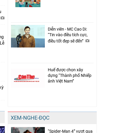
u
Diễn viên - MC Cao Di:
“Tin vào điều tích cực,
ng
điều tốt đẹp sẽ đến”
 Lễ
Huế được chọn xây
dựng “Thành phố Nhiếp
ảnh Việt Nam”
kỳ
XEM-NGHE-ĐỌC
“Spider-Man 4” vượt qua