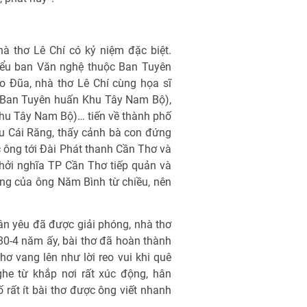
à thơ Lê Chí có kỷ niệm đặc biệt.
Tiểu ban Văn nghệ thuộc Ban Tuyên
o Đũa, nhà thơ Lê Chí cùng họa sĩ
 Ban Tuyên huấn Khu Tây Nam Bộ),
hu Tây Nam Bộ)… tiến về thành phố
u Cái Răng, thấy cảnh bà con đứng
 ông tới Đài Phát thanh Cần Thơ và
hởi nghĩa TP Cần Thơ tiếp quản và
óng của ông Năm Bình từ chiều, nên
.
n yêu đã được giải phóng, nhà thơ
 30-4 năm ấy, bài thơ đã hoàn thành
hơ vang lên như lời reo vui khi quê
ghe từ khắp nơi rất xúc động, hân
 rất ít bài thơ được ông viết nhanh