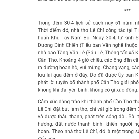
***
Trong đêm 30-4 lịch sử cách nay 51 năm, nh
Thời điểm đó, nhà thơ Lê Chí công tác tại 
huấn Khu Tây Nam Bộ. Ngày 30-4, từ kinh S
Dương Đình Chiến (Tiểu ban Văn nghệ thuộc
nhà báo Tăng Văn Lễ (Sáu Lễ, Thông tấn xã K
Cần Thơ. Khoảng 4 giờ chiều, các ông đến cầ
ra đường hoan hô, vui mừng. Chạng vạng, các
lưu lại qua đêm ở đây. Do đã được Ủy ban K
phát lời tuyên bố thành phố Cần Thơ giải ph
không khí đài yên bình, không có gì xáo động
Cảm xúc dâng trào khi thành phố Cần Thơ thâ
Lê Chí đặt bút làm thơ, chỉ vài giờ trong đêm
và được thâu thanh, phát trên sóng đài. Bài t
hương, đất nước thanh bình, khiến người n
hoan. Theo nhà thơ Lê Chí, đó là một trong số
đến vậy.