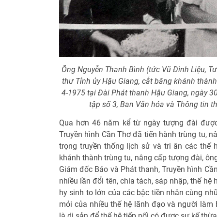
Ông Nguyễn Thanh Bình (tức Vũ Đình Liệu, Tư 
thư Tỉnh ủy Hậu Giang, cắt băng khánh thành
4-1975 tại Đài Phát thanh Hậu Giang, ngày 3
tập số 3, Ban Văn hóa và Thông tin 
Qua hơn 46 năm kể từ ngày tượng đài được
Truyền hình Cần Thơ đã tiến hành trùng tu, nâ
trọng truyền thống lịch sử và tri ân các thế 
khánh thành trùng tu, nâng cấp tượng đài, ô
Giám đốc Báo và Phát thanh, Truyền hình Cần
nhiều lần đổi tên, chia tách, sáp nhập, thế hệ
hy sinh to lớn của các bậc tiền nhân cùng n
mỏi của nhiều thế hệ lãnh đạo và người làm 
là di sản để thế hệ tiếp nối có được sự kế thừa