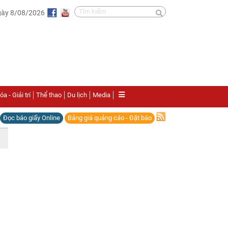
gày 8/08/2026
a - Giải trí
Thể thao
Du lịch
Media
Đọc báo giấy Online
Bảng giá quảng cáo - Đặt báo