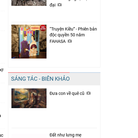
đại
“Truyện Kiều” - Phiên bản
độc quyền 50 năm
FAHASA
hợ
SÁNG TÁC - BIÊN KHẢO
Đưa con về quê cũ
a
ục
Đất như lưng mẹ