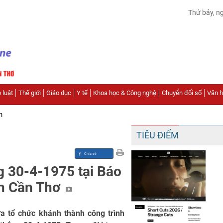
Thứ bảy, n
 luật
Thế giới
Giáo dục
Y tế
Khoa học & Công nghệ
Chuyển đổi số
Văn hó
n
TIÊU ĐIỂM
g 30-4-1975 tại Báo
nh Cần Thơ
a tổ chức khánh thành công trình