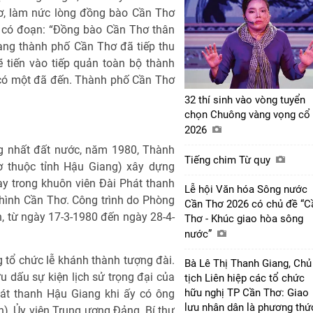
ơ, làm nức lòng đồng bào Cần Thơ
 có đoạn: “Đồng bào Cần Thơ thân
ng thành phố Cần Thơ đã tiếp thu
 tiến vào tiếp quản toàn bộ thành
có một đã đến. Thành phố Cần Thơ
32 thí sinh vào vòng tuyển
chọn Chuông vàng vọng cổ
2026
g nhất đất nước, năm 1980, Thành
Tiếng chim Từ quy
ờ thuộc tỉnh Hậu Giang) xây dựng
y trong khuôn viên Đài Phát thanh
Lễ hội Văn hóa Sông nước
 hình Cần Thơ. Công trình do Phòng
Cần Thơ 2026 có chủ đề “C
 từ ngày 17-3-1980 đến ngày 28-4-
Thơ - Khúc giao hòa sông
nước”
 tổ chức lễ khánh thành tượng đài.
Bà Lê Thị Thanh Giang, Chủ
 dấu sự kiện lịch sử trọng đại của
tịch Liên hiệp các tổ chức
hữu nghị TP Cần Thơ: Giao
át thanh Hậu Giang khi ấy có ông
lưu nhân dân là phương thứ
), Ủy viên Trung ương Đảng, Bí thư