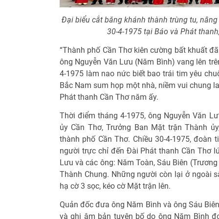
Đại biểu cắt băng khánh thành trùng tu, nâng
30-4-1975 tại Báo và Phát thanh
“Thành phố Cần Thơ kiên cường bất khuất đã đ
ông Nguyễn Văn Lưu (Năm Bình) vang lên trên
4-1975 làm nao nức biết bao trái tim yêu chu
Bắc Nam sum họp một nhà, niềm vui chung lan
Phát thanh Cần Thơ năm ấy.
Thời điểm tháng 4-1975, ông Nguyễn Văn Lư
ủy Cần Thơ, Trưởng Ban Mặt trận Thành ủy,
thành phố Cần Thơ. Chiều 30-4-1975, đoàn 
người trực chỉ đến Đài Phát thanh Cần Thơ lu
Lưu và các ông: Năm Toàn, Sáu Biên (Trươn
Thành Chung. Những người còn lại ở ngoài sâ
hạ cờ 3 sọc, kéo cờ Mặt trận lên.
Quản đốc đưa ông Năm Bình và ông Sáu Biên 
và ghi âm bản tuyên bố do ông Năm Bình đọ