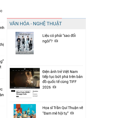
ốc
Chia sẻ
VĂN HÓA - NGHỆ THUẬT
Facebook
ính
Liệu có phải “sao đổi
ngôi”?
thị
ng”
ết
Điện ảnh trẻ Việt Nam
tiếp tục bứt phá trên bản
đồ quốc tế cùng TIFF
2026
ớc
bàn
Họa sĩ Trần Quí Thuận vẽ
“Đam mê hội tụ”