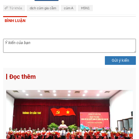
Từ khóa
dịch cúm gia cầm
cúm A
H5N1
BÌNH LUẬN
Gửi ý kiến
Đọc thêm