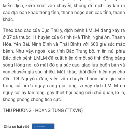
kiểm dịch, kiểm soát vận chuyển, không để dịch lây lan ra
các địa bàn khác trong tỉnh, thành hoặc đến các tỉnh, thành
khác.
Theo báo cáo của Cục Thú y, dịch bệnh LMLM đang xảy ra
ở 37 xã thuộc 11 huyện của 6 tỉnh (Hà Tĩnh, Nghệ An, Thanh
Hóa, Yên Bái, Ninh Bình và Thái Bình) với 600 gia súc mắc
bệnh. Như vậy, ngoài các tỉnh Bắc Trung bộ, miền núi phía
Bắc, dịch bệnh LMLM đã xuất hiện ở một số tỉnh đồng bằng
sông Hồng nơi có mật độ gia súc cao, giao lưu buôn bán và
vận chuyển gia súc nhiều. Mặt khác, thời điểm hiện nay cho
đến Tết Nguyên đán, việc vận chuyển buôn bán gia súc
trong cả nước ngày càng gia tăng, vì vậy dịch LMLM có
nguy cơ lây lan rộng, gây thiệt hại nặng nếu chủ quan, lơ là,
không phòng chống tích cực.
THU PHƯƠNG - HOÀNG TÙNG (TTXVN)
Chia sẻ bài viết