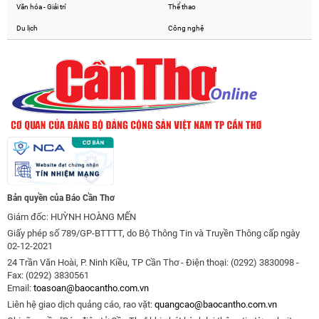
Văn hóa - Giải trí
Thể thao
Du lịch
Công nghệ
Bản quyền của Báo Cần Thơ
Giám đốc: HUỲNH HOÀNG MẾN
Giấy phép số 789/GP-BTTTT, do Bộ Thông Tin và Truyền Thông cấp ngày
02-12-2021
24 Trần Văn Hoài, P. Ninh Kiều, TP Cần Thơ - Điện thoại: (0292) 3830098 -
Fax: (0292) 3830561
Email:
toasoan@baocantho.com.vn
Liên hệ giao dịch quảng cáo, rao vặt:
quangcao@baocantho.com.vn