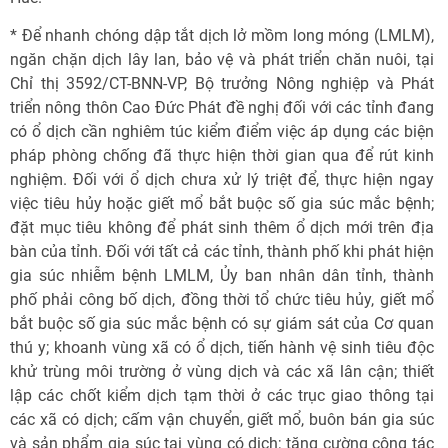
* Để nhanh chóng dập tắt dịch lở mồm long móng (LMLM),
ngăn chặn dịch lây lan, bảo vệ và phát triển chăn nuôi, tại
Chỉ thị 3592/CT-BNN-VP, Bộ trưởng Nông nghiệp và Phát
triển nông thôn Cao Đức Phát đề nghị đối với các tỉnh đang
có ổ dịch cần nghiêm túc kiểm điểm việc áp dụng các biện
pháp phòng chống đã thực hiện thời gian qua để rút kinh
nghiệm. Đối với ổ dịch chưa xử lý triệt để, thực hiện ngay
việc tiêu hủy hoặc giết mổ bắt buộc số gia súc mắc bệnh;
đặt mục tiêu không để phát sinh thêm ổ dịch mới trên địa
bàn của tỉnh. Đối với tất cả các tỉnh, thành phố khi phát hiện
gia súc nhiễm bệnh LMLM, Ủy ban nhân dân tỉnh, thành
phố phải công bố dịch, đồng thời tổ chức tiêu hủy, giết mổ
bắt buộc số gia súc mắc bệnh có sự giám sát của Cơ quan
thú y; khoanh vùng xã có ổ dịch, tiến hành vệ sinh tiêu độc
khử trùng môi trường ở vùng dịch và các xã lân cận; thiết
lập các chốt kiểm dịch tạm thời ở các trục giao thông tại
các xã có dịch; cấm vận chuyển, giết mổ, buôn bán gia súc
và sản phẩm gia súc tại vùng có dịch; tăng cường công tác