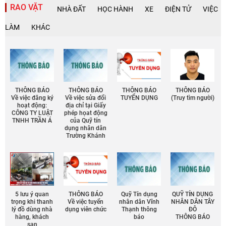
RAO VẶT
NHÀ ĐẤT
HỌC HÀNH
XE
ĐIỆN TỬ
VIỆC
LÀM
KHÁC
THÔNG BÁO
THÔNG BÁO
THÔNG BÁO
THÔNG BÁO
Về việc đăng ký
Về việc sửa đổi
TUYỂN DỤNG
(Truy tìm người)
hoạt động:
địa chỉ tại Giấy
CÔNG TY LUẬT
phép họat động
TNHH TRẦN Á
của Quỹ tín
dụng nhân dân
Trường Khánh
5 lưu ý quan
THÔNG BÁO
Quỹ Tín dụng
QUỸ TÍN DỤNG
trọng khi thanh
Về việc tuyển
nhân dân Vĩnh
NHÂN DÂN TÂY
lý đồ dùng nhà
dụng viên chức
Thạnh thông
ĐÔ
hàng, khách
báo
THÔNG BÁO
sạn