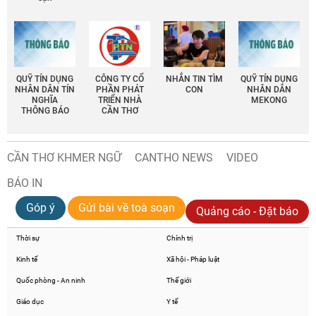
QUỸ TÍN DỤNG
CÔNG TY CỔ
NHẮN TIN TÌM
QUỸ TÍN DỤNG
NHÂN DÂN TÍN
PHẦN PHÁT
CON
NHÂN DÂN
NGHĨA
TRIỂN NHÀ
MEKONG
THÔNG BÁO
CẦN THƠ
CẦN THƠ KHMER NGỮ
CANTHO NEWS
VIDEO
BÁO IN
Góp ý
Gửi bài về toà soạn
Quảng cáo - Đặt báo
Thời sự
Chính trị
Kinh tế
Xã hội - Pháp luật
Quốc phòng - An ninh
Thế giới
Giáo dục
Y tế