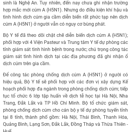
sinh là Nghệ An. Tuy nhiên, đến nay chưa ghi nhận trường
hợp mắc mới cúm A (H5N1). Nhưng do điều kiện khí hậu và
tình hình dịch cúm gia cầm diễn biến rất phức tạp nên dịch
cúm A (H5N1) ở người vẫn có nguy cơ bùng phát.
Bộ Y tế đã theo dõi chặt chẽ diễn biến dịch cúm A (H5N1);
phối hợp với 4 Viện Pasteur và Trung tâm Y tế dự phòng các
tỉnh giám sát tình hình bệnh trong nước; chú trọng công tác
giám sát tình hình dịch tại các địa phương đã ghi nhận ổ
dịch cúm trên gia cầm.
Để công tác phòng chống dịch cúm A (H5N1) ở người có
hiệu quả, Bộ Y tế sẽ phối hợp với các đơn vị xây dựng Kế
hoạch phối hợp đa ngành trong phòng chống dịch cúm; tiếp
tục tổ chức 6 lớp tập huấn về dịch tễ học tại Hà Nội, Nha
Trang, Đắk Lắk và TP Hồ Chí Minh. Bộ tổ chức giám sát,
phòng chống dịch cúm cho cán bộ y tế dự phòng tuyến tỉnh
tại 8 tỉnh, thành phố gồm: Hà Nội, Thái Bình, Thanh Hóa,
Quảng Bình, Lạng Sơn, Đắk Lắk, Đồng Tháp và Thừa Thiên -
Huế.