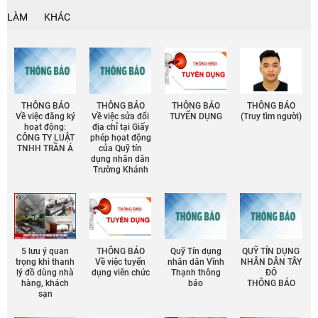
LÀM
KHÁC
THÔNG BÁO
THÔNG BÁO
THÔNG BÁO
THÔNG BÁO
Về việc đăng ký
Về việc sửa đổi
TUYỂN DỤNG
(Truy tìm người)
hoạt động:
địa chỉ tại Giấy
CÔNG TY LUẬT
phép họat động
TNHH TRẦN Á
của Quỹ tín
dụng nhân dân
Trường Khánh
5 lưu ý quan
THÔNG BÁO
Quỹ Tín dụng
QUỸ TÍN DỤNG
trọng khi thanh
Về việc tuyển
nhân dân Vĩnh
NHÂN DÂN TÂY
lý đồ dùng nhà
dụng viên chức
Thạnh thông
ĐÔ
hàng, khách
báo
THÔNG BÁO
sạn