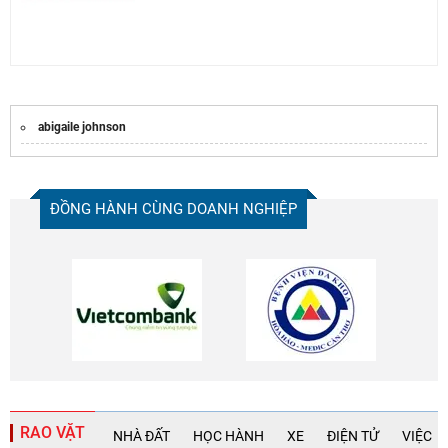
abigaile johnson
ĐỒNG HÀNH CÙNG DOANH NGHIỆP
RAO VẶT
NHÀ ĐẤT
HỌC HÀNH
XE
ĐIỆN TỬ
VIỆC