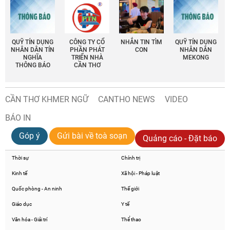
QUỸ TÍN DỤNG
CÔNG TY CỔ
NHẮN TIN TÌM
QUỸ TÍN DỤNG
NHÂN DÂN TÍN
PHẦN PHÁT
CON
NHÂN DÂN
NGHĨA
TRIỂN NHÀ
MEKONG
THÔNG BÁO
CẦN THƠ
CẦN THƠ KHMER NGỮ
CANTHO NEWS
VIDEO
BÁO IN
Góp ý
Gửi bài về toà soạn
Quảng cáo - Đặt báo
Thời sự
Chính trị
Kinh tế
Xã hội - Pháp luật
Quốc phòng - An ninh
Thế giới
Giáo dục
Y tế
Văn hóa - Giải trí
Thể thao