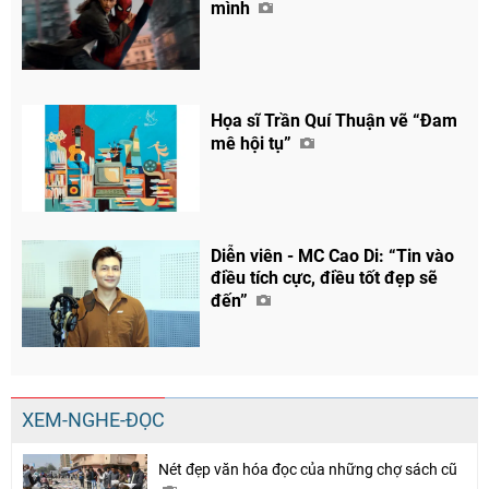
mình
Họa sĩ Trần Quí Thuận vẽ “Đam
mê hội tụ”
Diễn viên - MC Cao Di: “Tin vào
điều tích cực, điều tốt đẹp sẽ
đến”
XEM-NGHE-ĐỌC
Nét đẹp văn hóa đọc của những chợ sách cũ