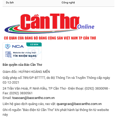
Du lịch
Công nghệ
Bản quyền của Báo Cần Thơ
Giám đốc: HUỲNH HOÀNG MẾN
Giấy phép số 789/GP-BTTTT, do Bộ Thông Tin và Truyền Thông cấp ngày
02-12-2021
24 Trần Văn Hoài, P. Ninh Kiều, TP Cần Thơ - Điện thoại: (0292) 3830098 -
Fax: (0292) 3830561
Email:
toasoan@baocantho.com.vn
Liên hệ giao dịch quảng cáo, rao vặt:
quangcao@baocantho.com.vn
Ghi rõ nguồn "Báo điện tử Cần Thơ" khi phát hành lại thông tin từ website
này