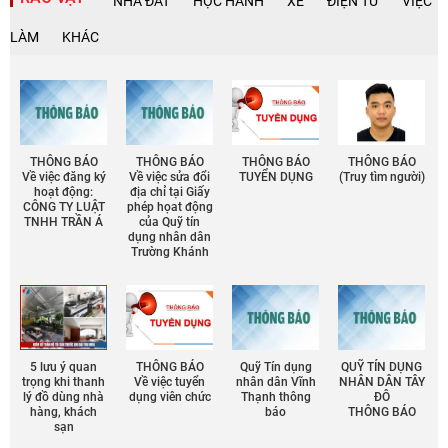
NHÀ ĐẤT
HỌC HÀNH
XE
ĐIỆN TỬ
VIỆC
LÀM
KHÁC
THÔNG BÁO
THÔNG BÁO
THÔNG BÁO
THÔNG BÁO
Về việc đăng ký
Về việc sửa đổi
TUYỂN DỤNG
(Truy tìm người)
hoạt động:
địa chỉ tại Giấy
CÔNG TY LUẬT
phép họat động
TNHH TRẦN Á
của Quỹ tín
dụng nhân dân
Trường Khánh
5 lưu ý quan
THÔNG BÁO
Quỹ Tín dụng
QUỸ TÍN DỤNG
trọng khi thanh
Về việc tuyển
nhân dân Vĩnh
NHÂN DÂN TÂY
lý đồ dùng nhà
dụng viên chức
Thạnh thông
ĐÔ
hàng, khách
báo
THÔNG BÁO
sạn