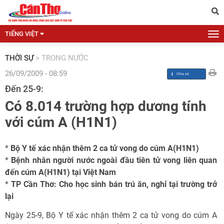
TIẾNG VIỆT
THỜI SỰ
>
TRONG NƯỚC
26/09/2009 - 08:59
Đến 25-9:
Có 8.014 trường hợp dương tính
với cúm A (H1N1)
*
Bộ Y tế xác nhận thêm 2 ca tử vong do cúm A(H1N1)
*
Bệnh nhân người nước ngoài đầu tiên tử vong liên quan
đến cúm A(H1N1) tại Việt Nam
*
TP Cần Thơ: Cho học sinh bán trú ăn, nghỉ tại trường trở
lại
Ngày 25-9, Bộ Y tế xác nhận thêm 2 ca tử vong do cúm A