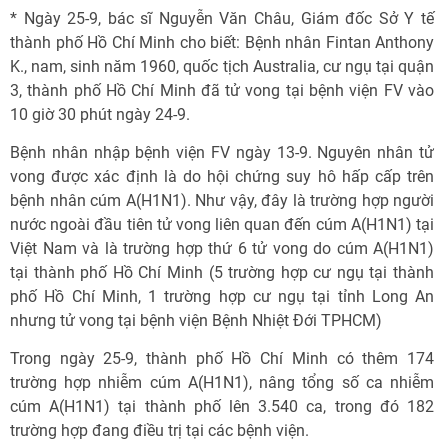
* Ngày 25-9, bác sĩ Nguyễn Văn Châu, Giám đốc Sở Y tế
thành phố Hồ Chí Minh cho biết: Bệnh nhân Fintan Anthony
K., nam, sinh năm 1960, quốc tịch Australia, cư ngụ tại quận
3, thành phố Hồ Chí Minh đã tử vong tại bệnh viện FV vào
10 giờ 30 phút ngày 24-9.
Bệnh nhân nhập bệnh viện FV ngày 13-9. Nguyên nhân tử
vong được xác định là do hội chứng suy hô hấp cấp trên
bệnh nhân cúm A(H1N1). Như vậy, đây là trường hợp người
nước ngoài đầu tiên tử vong liên quan đến cúm A(H1N1) tại
Việt Nam và là trường hợp thứ 6 tử vong do cúm A(H1N1)
tại thành phố Hồ Chí Minh (5 trường hợp cư ngụ tại thành
phố Hồ Chí Minh, 1 trường hợp cư ngụ tại tỉnh Long An
nhưng tử vong tại bệnh viện Bệnh Nhiệt Đới TPHCM)
Trong ngày 25-9, thành phố Hồ Chí Minh có thêm 174
trường hợp nhiễm cúm A(H1N1), nâng tổng số ca nhiễm
cúm A(H1N1) tại thành phố lên 3.540 ca, trong đó 182
trường hợp đang điều trị tại các bệnh viện.