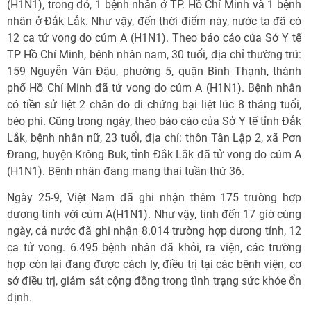
(H1N1), trong đó, 1 bệnh nhân ở TP. Hồ Chí Minh và 1 bệnh
nhân ở Đắk Lắk. Như vậy, đến thời điểm này, nước ta đã có
12 ca tử vong do cúm A (H1N1). Theo báo cáo của Sở Y tế
TP Hồ Chí Minh, bệnh nhân nam, 30 tuổi, địa chỉ thường trú:
159 Nguyễn Văn Đậu, phường 5, quận Bình Thạnh, thành
phố Hồ Chí Minh đã tử vong do cúm A (H1N1). Bệnh nhân
có tiền sử liệt 2 chân do di chứng bại liệt lúc 8 tháng tuổi,
béo phì. Cũng trong ngày, theo báo cáo của Sở Y tế tỉnh Đắk
Lắk, bệnh nhân nữ, 23 tuổi, địa chỉ: thôn Tân Lập 2, xã Pơn
Đrang, huyện Krông Buk, tỉnh Đắk Lắk đã tử vong do cúm A
(H1N1). Bệnh nhân đang mang thai tuần thứ 36.
Ngày 25-9, Việt Nam đã ghi nhận thêm 175 trường hợp
dương tính với cúm A(H1N1). Như vậy, tính đến 17 giờ cùng
ngày, cả nước đã ghi nhận 8.014 trường hợp dương tính, 12
ca tử vong. 6.495 bệnh nhân đã khỏi, ra viện, các trường
hợp còn lại đang được cách ly, điều trị tại các bệnh viện, cơ
sở điều trị, giám sát cộng đồng trong tình trạng sức khỏe ổn
định.