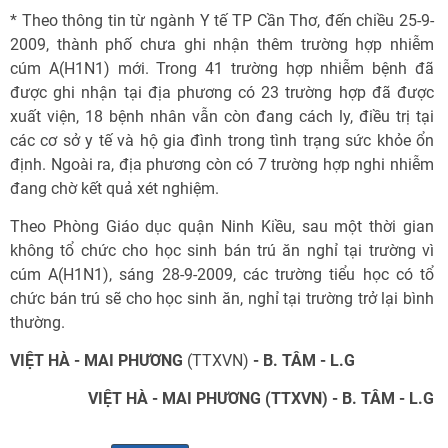
* Theo thông tin từ ngành Y tế TP Cần Thơ, đến chiều 25-9-
2009, thành phố chưa ghi nhận thêm trường hợp nhiễm
cúm A(H1N1) mới. Trong 41 trường hợp nhiễm bệnh đã
được ghi nhận tại địa phương có 23 trường hợp đã được
xuất viện, 18 bệnh nhân vẫn còn đang cách ly, điều trị tại
các cơ sở y tế và hộ gia đình trong tình trạng sức khỏe ổn
định. Ngoài ra, địa phương còn có 7 trường hợp nghi nhiễm
đang chờ kết quả xét nghiệm.
Theo Phòng Giáo dục quận Ninh Kiều, sau một thời gian
không tổ chức cho học sinh bán trú ăn nghỉ tại trường vì
cúm A(H1N1), sáng 28-9-2009, các trường tiểu học có tổ
chức bán trú sẽ cho học sinh ăn, nghỉ tại trường trở lại bình
thường.
VIỆT HÀ - MAI PHƯƠNG
(TTXVN)
- B. TÂM - L.G
VIỆT HÀ - MAI PHƯƠNG (TTXVN) - B. TÂM - L.G