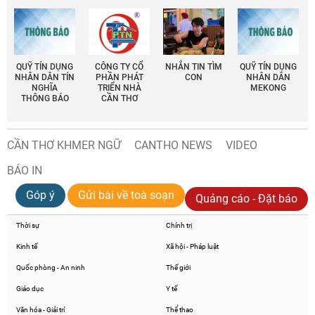
QUỸ TÍN DỤNG
CÔNG TY CỔ
NHẮN TIN TÌM
QUỸ TÍN DỤNG
NHÂN DÂN TÍN
PHẦN PHÁT
CON
NHÂN DÂN
NGHĨA
TRIỂN NHÀ
MEKONG
THÔNG BÁO
CẦN THƠ
CẦN THƠ KHMER NGỮ
CANTHO NEWS
VIDEO
BÁO IN
Góp ý
Gửi bài về toà soạn
Quảng cáo - Đặt báo
Thời sự
Chính trị
Kinh tế
Xã hội - Pháp luật
Quốc phòng - An ninh
Thế giới
Giáo dục
Y tế
Văn hóa - Giải trí
Thể thao