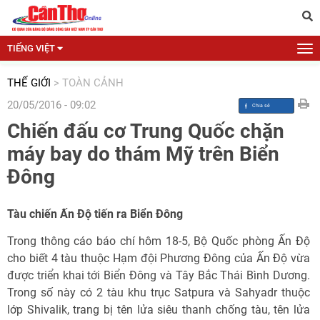
TIẾNG VIỆT
THẾ GIỚI
>
TOÀN CẢNH
20/05/2016 - 09:02
Chiến đấu cơ Trung Quốc chặn
máy bay do thám Mỹ trên Biển
Đông
Tàu chiến Ấn Độ tiến ra Biển Đông
Trong thông cáo báo chí hôm 18-5, Bộ Quốc phòng Ấn Độ
cho biết 4 tàu thuộc Hạm đội Phương Đông của Ấn Độ vừa
được triển khai tới Biển Đông và Tây Bắc Thái Bình Dương.
Trong số này có 2 tàu khu trục Satpura và Sahyadr thuộc
lớp Shivalik, trang bị tên lửa siêu thanh chống tàu, tên lửa