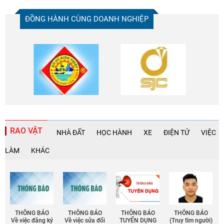
ĐỒNG HÀNH CÙNG DOANH NGHIỆP
RAO VẶT
NHÀ ĐẤT
HỌC HÀNH
XE
ĐIỆN TỬ
VIỆC
LÀM
KHÁC
THÔNG BÁO
THÔNG BÁO
THÔNG BÁO
THÔNG BÁO
Về việc đăng ký
Về việc sửa đổi
TUYỂN DỤNG
(Truy tìm người)