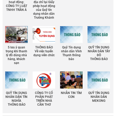
hoạt động:
địa chỉ tại Giấy
CÔNG TY LUẬT
phép họat động
TNHH TRẦN Á
của Quỹ tín
dụng nhân dân
Trường Khánh
5 lưu ý quan
THÔNG BÁO
Quỹ Tín dụng
QUỸ TÍN DỤNG
trọng khi thanh
Về việc tuyển
nhân dân Vĩnh
NHÂN DÂN TÂY
lý đồ dùng nhà
dụng viên chức
Thạnh thông
ĐÔ
hàng, khách
báo
THÔNG BÁO
sạn
QUỸ TÍN DỤNG
CÔNG TY CỔ
NHẮN TIN TÌM
QUỸ TÍN DỤNG
NHÂN DÂN TÍN
PHẦN PHÁT
CON
NHÂN DÂN
NGHĨA
TRIỂN NHÀ
MEKONG
THÔNG BÁO
CẦN THƠ