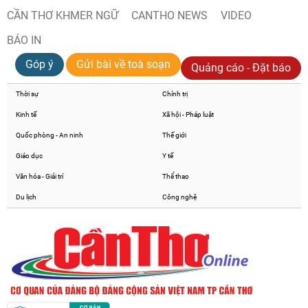
CẦN THƠ KHMER NGỮ
CANTHO NEWS
VIDEO
BÁO IN
Góp ý
Gửi bài về toà soạn
Quảng cáo - Đặt báo
Thời sự
Chính trị
Kinh tế
Xã hội - Pháp luật
Quốc phòng - An ninh
Thế giới
Giáo dục
Y tế
Văn hóa - Giải trí
Thể thao
Du lịch
Công nghệ