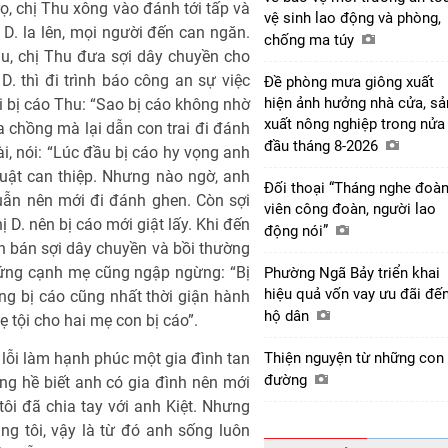
rọ, chị Thu xông vào đánh tới tấp và
vệ sinh lao động và phòng,
 D. la lên, mọi người đến can ngăn.
chống ma túy
au, chị Thu đưa sợi dây chuyền cho
D. thì đi trình báo công an sự việc
Đề phòng mưa giông xuất
hiện ảnh hưởng nhà cửa, sả
ỏi bị cáo Thu: “Sao bị cáo không nhờ
xuất nông nghiệp trong nửa
a chồng mà lại dẫn con trai đi đánh
đầu tháng 8-2026
i, nói: “Lúc đầu bị cáo hy vọng anh
uật can thiệp. Nhưng nào ngờ, anh
Đối thoại “Tháng nghe đoà
quẫn nên mới đi đánh ghen. Còn sợi
viên công đoàn, người lao
 D. nên bị cáo mới giật lấy. Khi đến
động nói”
iền bán sợi dây chuyền và bồi thường
 đứng cạnh mẹ cũng ngập ngừng: “Bị
Phường Ngã Bảy triển khai
hiệu quả vốn vay ưu đãi đế
ng bị cáo cũng nhất thời giận hành
hộ dân
 tội cho hai mẹ con bị cáo”.
 lỗi làm hạnh phúc một gia đình tan
Thiện nguyện từ những con
đường
hông hề biết anh có gia đình nên mới
tôi đã chia tay với anh Kiệt. Nhưng
ng tôi, vậy là từ đó anh sống luôn