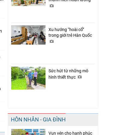
Xu hướng “hoài cổ”
n
trong giới trẻ Hàn Quốc
n
Sức hút từ những mô
hình thiết thực
n
HÔN NHÂN - GIA ĐÌNH
Vun vén cho hạnh phúc