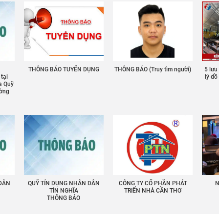
THÔNG BÁO TUYỂN DỤNG
THÔNG BÁO (Truy tìm người)
5 lưu
 tại
lý đ
a Quỹ
ường
 DÂN
QUỸ TÍN DỤNG NHÂN DÂN
CÔNG TY CỔ PHẦN PHÁT
N
TÍN NGHĨA
TRIỂN NHÀ CẦN THƠ
THÔNG BÁO