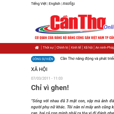
Tiếng Việt
|
English
|
ភាសាខ្មែរ
Thời sự
Chính trị
Kinh tế
Xã hội
An ninh-Pháp
Cần Thơ năng động và phát triể
DÒNG SỰ KIỆN
XÃ HỘI
07/03/2011 - 11:03
Chỉ vì ghen!
“Sống với nhau đã 3 mặt con, vậy mà ảnh đàn
người phụ nữ khác. Tôi năn nỉ mấy anh cũng k
cạn, hại cả con mình phải ra tòa vì đi đánh ghen