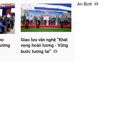
An Bình
ho
Giao lưu văn nghệ “Khát
hường
vọng hoàn lương - Vững
bước tương lai”