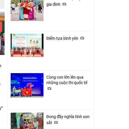
gia đình
Điểm tựa bình yên
nh
Cùng con lớn lên qua
những cuộc thi quốc tế
c
i”
Đong đầy nghĩa tình son
sắt