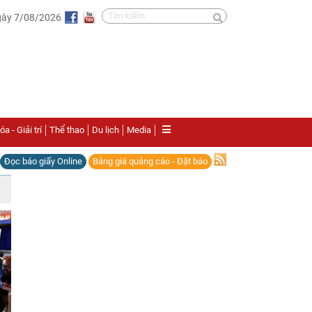
gày 7/08/2026
a - Giải trí
Thể thao
Du lịch
Media
Đọc báo giấy Online
Bảng giá quảng cáo - Đặt báo