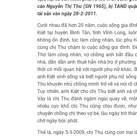
cáo Nguyễn Thị Thu (SN 1965), bị TAND quận
tài sản vào ngày 28-2-2011.
Cưới nhau đã hơn 20 năm, cuộc sống gia đìn
Kiệt tại huyện Bình Tân, tỉnh Vĩnh Long, luô
không ổn định, lúc làm công nhân, lúc phụ h
cùng chị Thu chăm lo cuộc sống gia đình. Đ
Thơ làm công nhân, vợ chồng anh bắt đầu 
nhà, dần dần anh thuê hẳn nhà trọ ở phường 
thời có mối quan hệ với người phụ nữ khác. B
anh Kiệt sinh sống và biết người phụ nữ sống 
Thu khuyên nhủ chồng mình trở về và nói rõ ch
Tuy nhiên, anh Kiệt cho chị Thu biết anh và 
Vậy là chị Thu đành ngậm ngùi quay về, một
nhiêu cực khổ chị Thu cũng chịu được, nhưn
chuyện chồng chị theo vợ bé, lâu ngày trở thàn
chờ ngày bộc phát.
Thế là, ngày 5-3-2009, chị Thu cùng con trai 