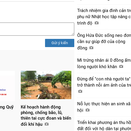
Trách nhiệm gia đình cản tr
phụ nữ Nhật học tập nâng 
trình độ
Ông Hứa Đức sống neo đơn
cần sự giúp đỡ của cộng
Gửi ý kiến
đồng
Mì trứng nhân ái 0 đồng ấm
lòng người khó khăn
Đừng để "con nhà người ta"
trở thành nỗi ám ảnh của t
Nỗ lực thực hiện an sinh xã
ồng Quỹ
Kế hoạch hành động
hội
phòng, chống bão, lũ,
thiên tai cực đoan và biến
Triển khai phương án thu hồ
đổi khí hậu
đất đối với hộ dân tại phườ