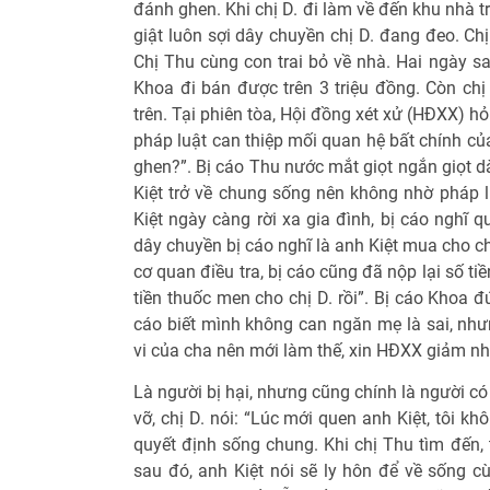
đánh ghen. Khi chị D. đi làm về đến khu nhà t
giật luôn sợi dây chuyền chị D. đang đeo. Chị
Chị Thu cùng con trai bỏ về nhà. Hai ngày s
Khoa đi bán được trên 3 triệu đồng. Còn chị 
trên. Tại phiên tòa, Hội đồng xét xử (HĐXX) h
pháp luật can thiệp mối quan hệ bất chính củ
ghen?”. Bị cáo Thu nước mắt giọt ngắn giọt dà
Kiệt trở về chung sống nên không nhờ pháp l
Kiệt ngày càng rời xa gia đình, bị cáo nghĩ 
dây chuyền bị cáo nghĩ là anh Kiệt mua cho chị
cơ quan điều tra, bị cáo cũng đã nộp lại số t
tiền thuốc men cho chị D. rồi”. Bị cáo Khoa
cáo biết mình không can ngăn mẹ là sai, như
vi của cha nên mới làm thế, xin HĐXX giảm nhẹ
Là người bị hại, nhưng cũng chính là người có
vỡ, chị D. nói: “Lúc mới quen anh Kiệt, tôi k
quyết định sống chung. Khi chị Thu tìm đến, 
sau đó, anh Kiệt nói sẽ ly hôn để về sống cù