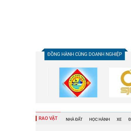
ĐỒNG HÀNH CÙNG DOANH NGHIỆP
Chia sẻ
Facebook
RAO VẶT
NHÀ ĐẤT
HỌC HÀNH
XE
Đ