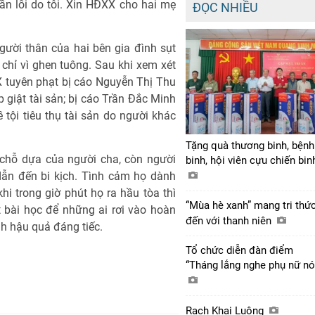
ần lỗi do tôi. Xin HĐXX cho hai mẹ
ĐỌC NHIỀU
gười thân của hai bên gia đình sụt
ù chỉ vì ghen tuông. Sau khi xem xét
 tuyên phạt bị cáo Nguyễn Thị Thu
 giật tài sản; bị cáo Trần Đắc Minh
tội tiêu thụ tài sản do người khác
Tặng quà thương binh, bệnh
chỗ dựa của người cha, còn người
binh, hội viên cựu chiến bi
dẫn đến bi kịch. Tình cảm họ dành
i trong giờ phút họ ra hầu tòa thì
“Mùa hè xanh” mang tri thứ
 bài học để những ai rơi vào hoàn
đến với thanh niên
nh hậu quả đáng tiếc.
Tổ chức diễn đàn điểm
“Tháng lắng nghe phụ nữ nó
Rạch Khai Luông