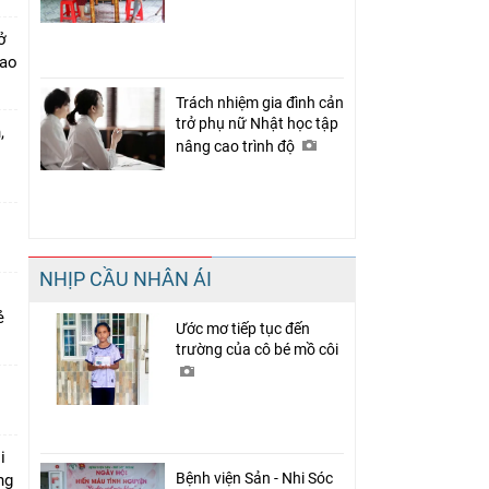
ở
cao
Trách nhiệm gia đình cản
trở phụ nữ Nhật học tập
,
nâng cao trình độ
NHỊP CẦU NHÂN ÁI
rẻ
Ước mơ tiếp tục đến
trường của cô bé mồ côi
i
Bệnh viện Sản - Nhi Sóc
ng