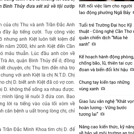
 Bình Thủy đưa xét xử về tội cướp
Kết nối việc làm cho người
lao động phường Ngã Bảy
h của chị Thu và anh Trần Đắc Anh
Tuổi trẻ Trường Đại học Kỹ
thuật - Công nghệ Cần Thơ 
n đầy ắp tiếng cười. Tuy công việc
quân chiến dịch “Mùa hè
ồ nhưng anh Kiệt luôn tiết kiệm để
xanh”
ến năm 2000, khi anh Kiệt đến Cần
có mâu thuẫn. Lúc đầu anh còn về
Kế hoạch hành động phòng,
Trà An, quận Bình Thủy để ở, đồng
chống bão, lũ, thiên tai cực
iết chuyện, chị Thu tìm đến nhà trọ
đoan và biến đổi khí hậu
chung với anh Kiệt là chị N.T.D. Chị
o chị D. biết anh Kiệt đã có vợ con.
Chung tay kiến tạo những
vùng xanh
chị D. không thể sống xa nhau được.
 mình lặng lẽ nuôi 3 đứa con. Bao
Giao lưu văn nghệ “Khát vọ
g lời ra tiếng vào của lối xóm về
hoàn lương - Vững bước
h căn bệnh u uất trong lòng chị, chỉ
tương lai”
Nâng cao kiến thức, kỹ năn
là Trần Đắc Minh Khoa tìm chị D. để
về bảo vệ môi trường an to