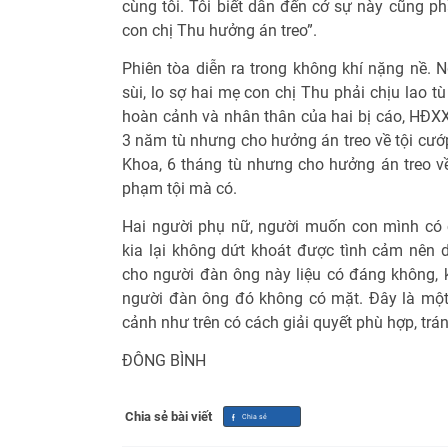
cùng tôi. Tôi biết dẫn đến cớ sự này cũng ph
con chị Thu hưởng án treo”.
Phiên tòa diễn ra trong không khí nặng nề. N
sùi, lo sợ hai mẹ con chị Thu phải chịu lao t
hoàn cảnh và nhân thân của hai bị cáo, HĐXX
3 năm tù nhưng cho hưởng án treo về tội cướp
Khoa, 6 tháng tù nhưng cho hưởng án treo về 
phạm tội mà có.
Hai người phụ nữ, người muốn con mình có 
kia lại không dứt khoát được tình cảm nên 
cho người đàn ông này liệu có đáng không, kh
người đàn ông đó không có mặt. Đây là một
cảnh như trên có cách giải quyết phù hợp, trá
ĐÔNG BÌNH
Chia sẻ bài viết