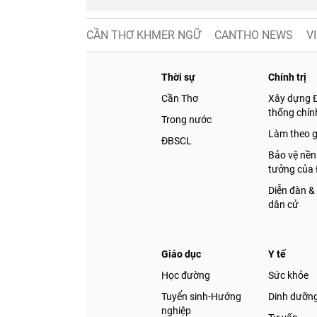
CẦN THƠ KHMER NGỮ
CANTHO NEWS
V
Thời sự
Chính trị
Cần Thơ
Xây dựng 
thống chính
Trong nước
Làm theo 
ĐBSCL
Bảo vệ nền
tưởng của
Diễn đàn &
dân cử
Giáo dục
Y tế
Học đường
Sức khỏe
Tuyển sinh-Hướng
Dinh dưỡn
nghiệp