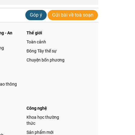
Góp ý
Gửi bài về toà soạn
g - An
Thế giới
Toàn cảnh
ng
Đông Tây thế sự
Chuyện bốn phương
iao thông
Công nghệ
á
Khoa học thường
thức
Sản phẩm mới