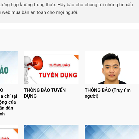
 trường hợp không trung thực. Hãy báo cho chúng tôi những tin xấu
ng web mua bán an toàn cho mọi người.
ÁO
THÔNG BÁO TUYỂN
THÔNG BÁO (Truy tìm
a chỉ tại
DỤNG
người)
động của
ân dân
nh