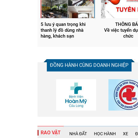
5 lưu ý quan trọng khi
THÔNG B
thanh lý đồ dùng nhà
Về việc tuyển dụ
hàng, khách sạn
chức
ĐỒNG HÀNH CÙNG DOANH NGHIỆP
RAO VẶT
NHÀ ĐẤT
HỌC HÀNH
XE
Đ