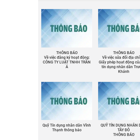
THÔNG BÁO
THÔNG BÁO
Về việc đăng ký hoạt động:
Về việc sửa đổi địa chỉ
CÔNG TY LUẬT TNHH TRẦN
Giấy phép họat động củ
Á
tín dụng nhân dân Tr
Khánh
Quỹ Tín dụng nhân dân Vĩnh
QUỸ TÍN DỤNG NHÂN
Thạnh thông báo
TÂY ĐÔ
THÔNG BÁO