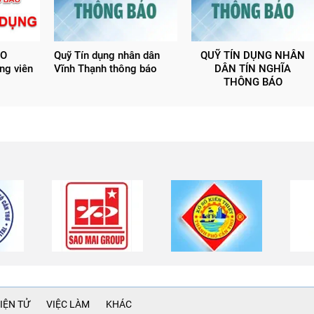
ÁO
Quỹ Tín dụng nhân dân
QUỸ TÍN DỤNG NHÂN
ng viên
Vĩnh Thạnh thông báo
DÂN TÍN NGHĨA
THÔNG BÁO
IỆN TỬ
VIỆC LÀM
KHÁC