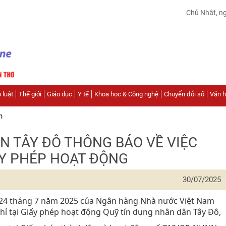
Chủ Nhật, n
 luật
Thế giới
Giáo dục
Y tế
Khoa học & Công nghệ
Chuyển đổi số
Văn hó
n
N TÂY ĐÔ THÔNG BÁO VỀ VIỆC
IẤY PHÉP HOẠT ĐỘNG
30/07/2025
 24 tháng 7 năm 2025 của Ngân hàng Nhà nước Việt Nam
 chỉ tại Giấy phép hoạt động Quỹ tín dụng nhân dân Tây Đô,