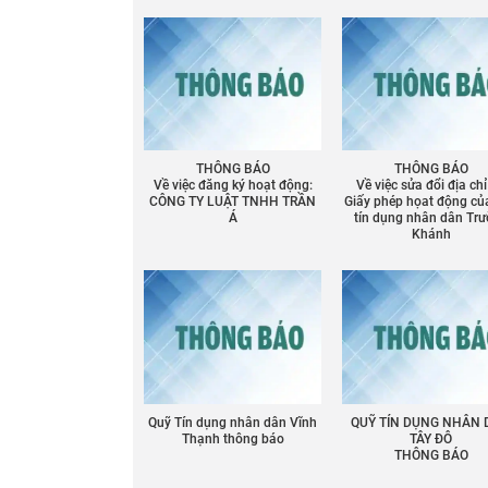
THÔNG BÁO
THÔNG BÁO
Về việc đăng ký hoạt động:
Về việc sửa đổi địa chỉ
CÔNG TY LUẬT TNHH TRẦN
Giấy phép họat động củ
Á
tín dụng nhân dân Tr
Khánh
Quỹ Tín dụng nhân dân Vĩnh
QUỸ TÍN DỤNG NHÂN
Thạnh thông báo
TÂY ĐÔ
THÔNG BÁO