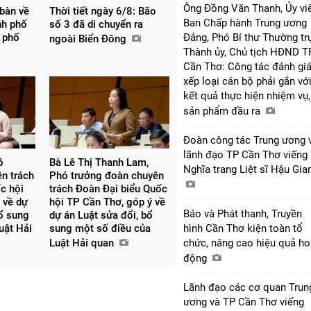
Ông Đồng Văn Thanh, Ủy vi
 bàn về
Thời tiết ngày 6/8: Bão
Ban Chấp hành Trung ương
nh phố
số 3 đã di chuyển ra
 phố
Đảng, Phó Bí thư Thường tr
ngoài Biển Đông
Thành ủy, Chủ tịch HĐND T
Cần Thơ: Công tác đánh giá
xếp loại cán bộ phải gắn vớ
kết quả thực hiện nhiệm vụ,
sản phẩm đầu ra
Đoàn công tác Trung ương 
lãnh đạo TP Cần Thơ viếng
́
Bà Lê Thị Thanh Lam,
Nghĩa trang Liệt sĩ Hậu Gi
ên trách
Phó trưởng đoàn chuyên
c hội
trách Đoàn Đại biểu Quốc
 về dự
hội TP Cần Thơ, góp ý về
Báo và Phát thanh, Truyền
bổ sung
dự án Luật sửa đổi, bổ
uật Hải
sung một số điều của
hình Cần Thơ kiện toàn tổ
Luật Hải quan
chức, nâng cao hiệu quả ho
động
Lãnh đạo các cơ quan Trun
ương và TP Cần Thơ viếng