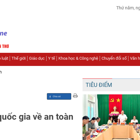
Thứ năm, n
 luật
Thế giới
Giáo dục
Y tế
Khoa học & Công nghệ
Chuyển đổi số
Văn hó
n
TIÊU ĐIỂM
quốc gia về an toàn