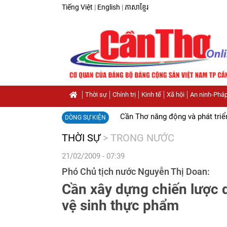
Tiếng Việt
|
English
|
ភាសាខ្មែរ
Thời sự
Chính trị
Kinh tế
Xã hội
An ninh-Pháp
Cần Thơ năng động và phát triể
DÒNG SỰ KIỆN
THỜI SỰ
>
TRONG NƯỚC
21/02/2009 - 07:39
Phó Chủ tịch nước Nguyễn Thị Doan:
Cần xây dựng chiến lược 
vệ sinh thực phẩm