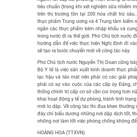
tiêu chuẩn (trong khi xét nghiệm sữa nhiễm me
trên thị trường tồn tại 200 hóa chất trừ sâu.
thực phẩm Trung ương và 4 Trung tâm kiểm n
ngăn các thực phẩm kém nhập khẩu và cung
trong nước đi ra thế giới. Phó Chủ tịch nước 
hướng dẫn để việc thực hiện Nghị định đi vào
sẽ tạo ra bước chuyển mới về công tác này.
Phó Chủ tịch nước Nguyễn Thị Doan cũng bày 
Bộ Y tế là việc sản xuất kinh doanh thực ph
lạc hậu và tản mát nên phải có các giải phá
phải có sự vào cuộc của các cấp ủy Đảng, c
thống chính trị cấp cơ sở cần coi trọng hơn n
khai hoạt động y tế dự phòng, tránh tình trạng
mới lo dập. Về công tác thi đua khen thưởng 
đây chỉ biểu dương những nơi dập dịch tốt, th
những nơi làm tốt việc phòng chống không để 
HOÀNG HOA (TTXVN)