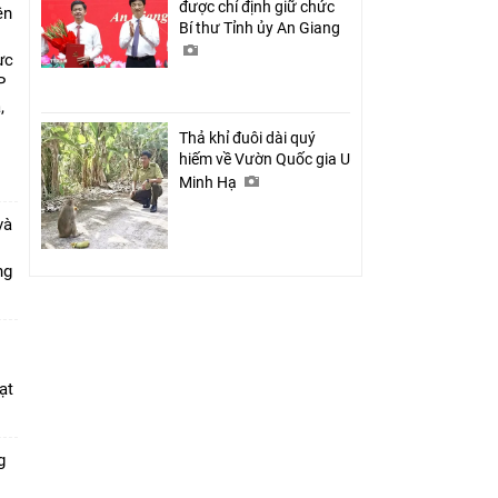
được chỉ định giữ chức
ên
Bí thư Tỉnh ủy An Giang
ực
P
,
i
Thả khỉ đuôi dài quý
hiếm về Vườn Quốc gia U
Minh Hạ
và
ang
ạt
g