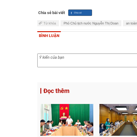
Chia sẻ bài viết
Từ khóa
Phó Chủ tịch nước Nguyễn Thị Doan
an toà
BÌNH LUẬN
Đọc thêm