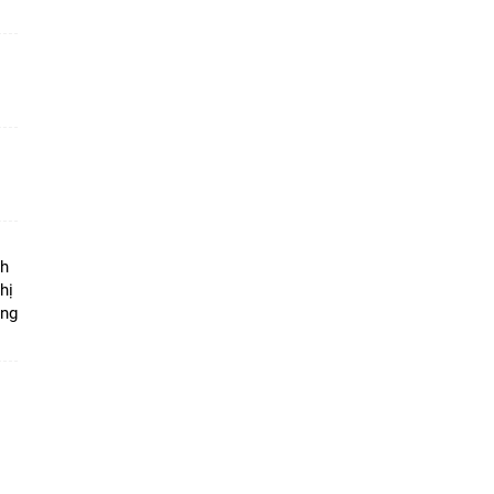
ộ
nh
hị
ọng