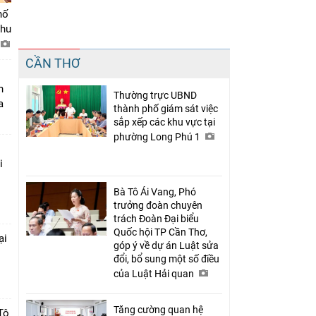
hố
khu
Chia sẻ
CẦN THƠ
Facebook
n
Thường trực UBND
a
thành phố giám sát việc
sắp xếp các khu vực tại
phường Long Phú 1
i
Bà Tô Ái Vang, Phó
trưởng đoàn chuyên
trách Đoàn Đại biểu
Quốc hội TP Cần Thơ,
ại
góp ý về dự án Luật sửa
đổi, bổ sung một số điều
c
của Luật Hải quan
Tăng cường quan hệ
Tô