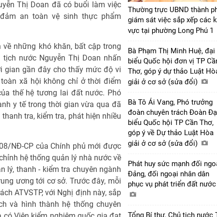
uyễn Thị Doan đã có buổi làm việc
Thường trực UBND thành p
 đảm an toàn vệ sinh thực phẩm
giám sát việc sắp xếp các 
vực tại phường Long Phú 1
n về những khó khăn, bất cập trong
Bà Phạm Thị Minh Huệ, đại
ủ tịch nước Nguyễn Thị Doan nhấn
biểu Quốc hội đơn vị TP Cầ
i gian gần đây cho thấy mức độ vi
Thơ, góp ý dự thảo Luật Hò
toàn xã hội không chỉ ở thời điểm
giải ở cơ sở (sửa đổi)
của thế hệ tương lai đất nước. Phó
Bà Tô Ái Vang, Phó trưởng
nh y tế trong thời gian vừa qua đã
đoàn chuyên trách Đoàn Đạ
 thanh tra, kiểm tra, phát hiện nhiều
biểu Quốc hội TP Cần Thơ,
góp ý về Dự thảo Luật Hòa
giải ở cơ sở (sửa đổi)
2008/NĐ-CP của Chính phủ mới được
chỉnh hệ thống quản lý nhà nước về
Phát huy sức mạnh đối ngo
n lý, thanh - kiểm tra chuyên ngành
Đảng, đối ngoại nhân dân
ung ương tới cơ sở. Trước đây, mỗi
phục vụ phát triển đất nướ
trách ATVSTP, với Nghị định này, sắp
ách và hình thành hệ thống chuyên
Tổng Bí thư, Chủ tịch nước 
a có Viện kiểm nghiệm quốc gia đạt