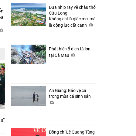
Đưa nhịp ray về châu thổ
ổn
Cửu Long
óa
Không chỉ là giấc mơ, mà
là động lực cất cánh
Phát hiện ổ dịch tả lợn
tại Cà Mau
An Giang: Bảo vệ cá
trong mùa cá sinh sản
 sĩ
Đồng chí Lê Quang Tùng