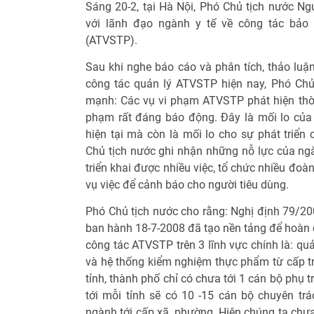
Sáng 20-2, tại Hà Nội, Phó Chủ tịch nước Ng
với lãnh đạo ngành y tế về công tác bảo
(ATVSTP).
Sau khi nghe báo cáo và phân tích, thảo luậ
công tác quản lý ATVSTP hiện nay, Phó Ch
mạnh: Các vụ vi phạm ATVSTP phát hiện thờ
phạm rất đáng báo động. Đây là mối lo của 
hiện tại mà còn là mối lo cho sự phát triển 
Chủ tịch nước ghi nhận những nỗ lực của ngà
triển khai được nhiều việc, tổ chức nhiều đoàn
vụ việc để cảnh báo cho người tiêu dùng.
Phó Chủ tịch nước cho rằng: Nghị định 79/
ban hành 18-7-2008 đã tạo nền tảng để hoàn 
công tác ATVSTP trên 3 lĩnh vực chính là: quả
và hệ thống kiểm nghiệm thực phẩm từ cấp tr
tỉnh, thành phố chỉ có chưa tới 1 cán bộ phụ 
tới mỗi tỉnh sẽ có 10 -15 cán bộ chuyên tr
ngành tới cấp xã, phường. Hiện chúng ta chư