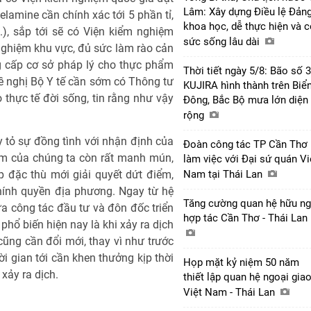
Lâm: Xây dựng Điều lệ Đản
lamine cần chính xác tới 5 phần tỉ,
khoa học, dễ thực hiện và 
..), sắp tới sẽ có Viện kiểm nghiệm
sức sống lâu dài
ghiệm khu vực, đủ sức làm rào cản
 cấp cơ sở pháp lý cho thực phẩm
Thời tiết ngày 5/8: Bão số 3
đề nghị Bộ Y tế cần sớm có Thông tư
KUJIRA hình thành trên Biể
 thực tế đời sống, tin rằng như vậy
Đông, Bắc Bộ mưa lớn diện
rộng
tỏ sự đồng tình với nhận định của
Đoàn công tác TP Cần Thơ
ẩm của chúng ta còn rất manh mún,
làm việc với Đại sứ quán Vi
p đặc thù mới giải quyết dứt điểm,
Nam tại Thái Lan
hính quyền địa phương. Ngay từ hệ
Tăng cường quan hệ hữu ng
ữa công tác đầu tư và đôn đốc triển
hợp tác Cần Thơ - Thái Lan
 phổ biến hiện nay là khi xảy ra dịch
cũng cần đổi mới, thay vì như trước
ời gian tới cần khen thưởng kịp thời
Họp mặt kỷ niệm 50 năm
xảy ra dịch.
thiết lập quan hệ ngoại gia
Việt Nam - Thái Lan