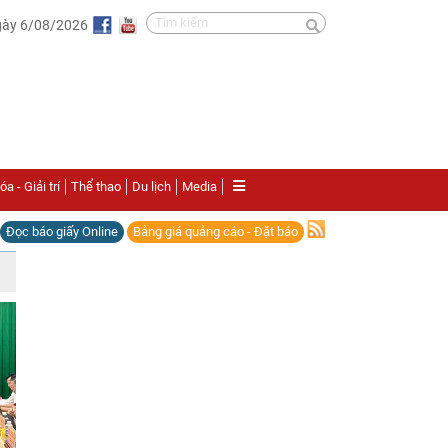
gày 6/08/2026
a - Giải trí
Thể thao
Du lịch
Media
Đọc báo giấy Online
Bảng giá quảng cáo - Đặt báo