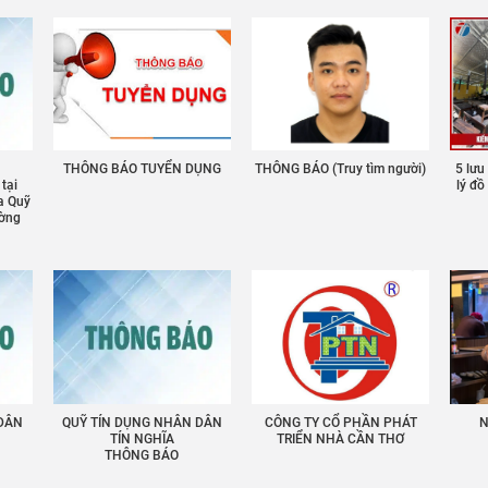
THÔNG BÁO TUYỂN DỤNG
THÔNG BÁO (Truy tìm người)
5 lưu
 tại
lý đ
a Quỹ
ường
 DÂN
QUỸ TÍN DỤNG NHÂN DÂN
CÔNG TY CỔ PHẦN PHÁT
N
TÍN NGHĨA
TRIỂN NHÀ CẦN THƠ
THÔNG BÁO