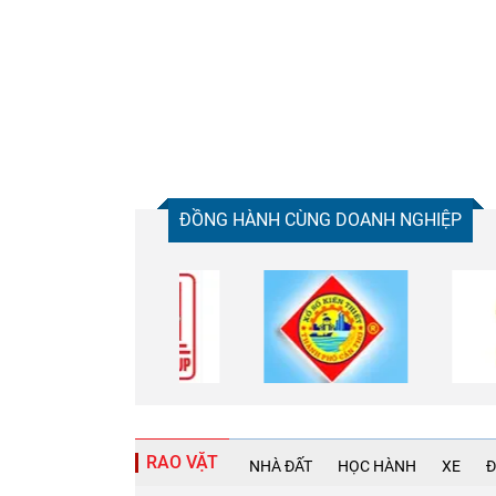
ĐỒNG HÀNH CÙNG DOANH NGHIỆP
RAO VẶT
NHÀ ĐẤT
HỌC HÀNH
XE
Đ