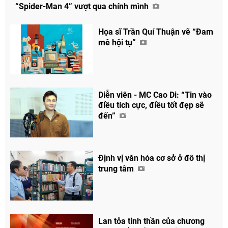
“Spider-Man 4” vượt qua chính mình
Họa sĩ Trần Quí Thuận vẽ “Đam
mê hội tụ”
Diễn viên - MC Cao Di: “Tin vào
điều tích cực, điều tốt đẹp sẽ
đến”
Định vị văn hóa cơ sở ở đô thị
trung tâm
Lan tỏa tinh thần của chương