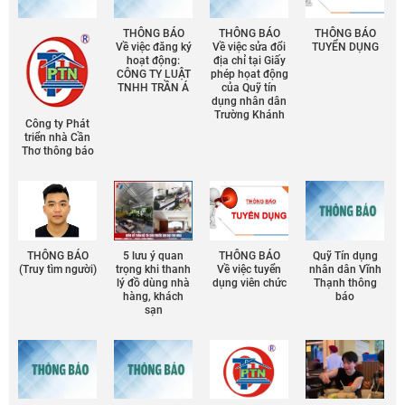
THÔNG BÁO
THÔNG BÁO
THÔNG BÁO
Về việc đăng ký
Về việc sửa đổi
TUYỂN DỤNG
hoạt động:
địa chỉ tại Giấy
CÔNG TY LUẬT
phép họat động
Chia sẻ
TNHH TRẦN Á
của Quỹ tín
dụng nhân dân
Facebook
Trường Khánh
Công ty Phát
triển nhà Cần
Thơ thông báo
THÔNG BÁO
5 lưu ý quan
THÔNG BÁO
Quỹ Tín dụng
(Truy tìm người)
trọng khi thanh
Về việc tuyển
nhân dân Vĩnh
lý đồ dùng nhà
dụng viên chức
Thạnh thông
hàng, khách
báo
sạn