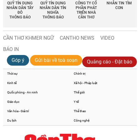
QUỸ TÍN DỤNG
QUỸ TÍN DỤNG
CÔNG TY CỔ
NHẮN TIN TÌM
NHÂN DÂN TÂY
NHÂN DÂN TÍN
PHẦN PHÁT
CON
ĐÔ
NGHĨA
TRIỂN NHÀ
THÔNG BÁO
THÔNG BÁO
CẦN THƠ
CẦN THƠ KHMER NGỮ
CANTHO NEWS
VIDEO
BÁO IN
Góp ý
Gửi bài về toà soạn
Quảng cáo - Đặt báo
Thời sự
Chính trị
Kinh tế
Xã hội - Pháp luật
Quốc phòng - An ninh
Thế giới
Giáo dục
Y tế
Văn hóa - Giải trí
Thể thao
Du lịch
Công nghệ