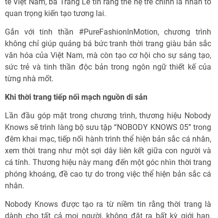
tế Việt Nam, bà Trang Lê tin rằng thế hệ trẻ chính là nhân tố
quan trọng kiến tạo tương lai.
Gắn với tinh thần #PureFashionInMotion, chương trình
không chỉ giúp quảng bá bức tranh thời trang giàu bản sắc
văn hóa của Việt Nam, mà còn tạo cơ hội cho sự sáng tạo,
sức trẻ và tinh thần độc bản trong ngôn ngữ thiết kế của
từng nhà mốt.
Khi thời trang tiếp nối mạch nguồn di sản
Lần đầu góp mặt trong chương trình, thương hiệu Nobody
Knows sẽ trình làng bộ sưu tập “NOBODY KNOWS 05” trong
đêm khai mạc, tiếp nối hành trình thể hiện bản sắc cá nhân,
xem thời trang như một sợi dây liên kết giữa con người và
cá tính. Thương hiệu này mang đến một góc nhìn thời trang
phóng khoáng, đề cao tự do trong việc thể hiện bản sắc cá
nhân.
Nobody Knows được tạo ra từ niềm tin rằng thời trang là
dành cho tất cả mọi người, không đặt ra bất kỳ giới hạn,