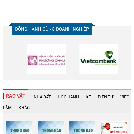
ĐỒNG HÀNH CÙNG DOANH NGHIỆP
RAO VẶT
NHÀ ĐẤT
HỌC HÀNH
XE
ĐIỆN TỬ
VIỆC
LÀM
KHÁC