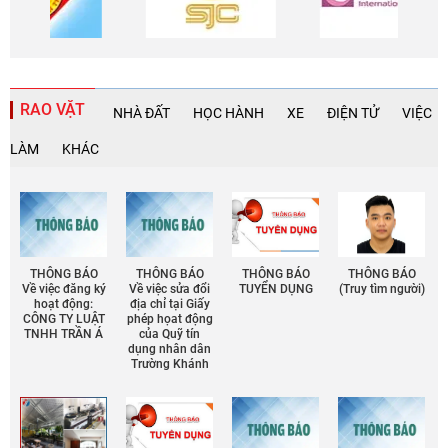
RAO VẶT
NHÀ ĐẤT
HỌC HÀNH
XE
ĐIỆN TỬ
VIỆC
LÀM
KHÁC
THÔNG BÁO
THÔNG BÁO
THÔNG BÁO
THÔNG BÁO
Về việc đăng ký
Về việc sửa đổi
TUYỂN DỤNG
(Truy tìm người)
hoạt động:
địa chỉ tại Giấy
CÔNG TY LUẬT
phép họat động
TNHH TRẦN Á
của Quỹ tín
dụng nhân dân
Trường Khánh