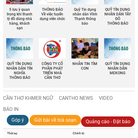
5 lưu ý quan
THÔNG BÁO
Quỹ Tín dụng
QUỸ TÍN DỤNG
trọng khi thanh
Về việc tuyển
nhân dân Vĩnh
NHÂN DÂN TÂY
lý đồ dùng nhà
dụng viên chức
Thạnh thông
ĐÔ
hàng, khách
báo
THÔNG BÁO
sạn
QUỸ TÍN DỤNG
CÔNG TY CỔ
NHẮN TIN TÌM
QUỸ TÍN DỤNG
NHÂN DÂN TÍN
PHẦN PHÁT
CON
NHÂN DÂN
NGHĨA
TRIỂN NHÀ
MEKONG
THÔNG BÁO
CẦN THƠ
CẦN THƠ KHMER NGỮ
CANTHO NEWS
VIDEO
BÁO IN
Góp ý
Gửi bài về toà soạn
Quảng cáo - Đặt báo
Thời sự
Chính trị