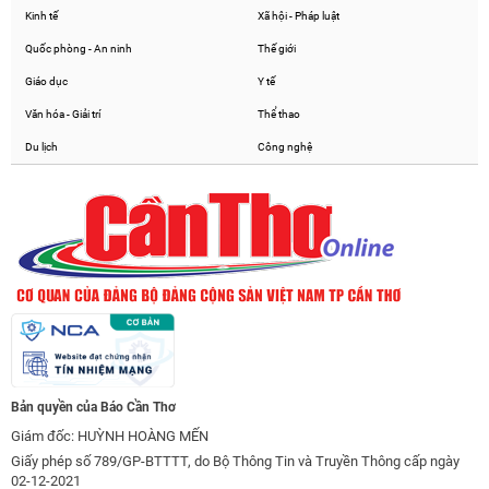
Kinh tế
Xã hội - Pháp luật
Quốc phòng - An ninh
Thế giới
Giáo dục
Y tế
Văn hóa - Giải trí
Thể thao
Du lịch
Công nghệ
Bản quyền của Báo Cần Thơ
Giám đốc: HUỲNH HOÀNG MẾN
Giấy phép số 789/GP-BTTTT, do Bộ Thông Tin và Truyền Thông cấp ngày
02-12-2021