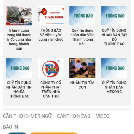
5 lưu ý quan
THÔNG BÁO
Quỹ Tín dụng
QUỸ TÍN DỤNG
trọng khi thanh
Về việc tuyển
nhân dân Vĩnh
NHÂN DÂN TÂY
lý đồ dùng nhà
dụng viên chức
Thạnh thông
ĐÔ
hàng, khách
báo
THÔNG BÁO
sạn
QUỸ TÍN DỤNG
CÔNG TY CỔ
NHẮN TIN TÌM
QUỸ TÍN DỤNG
NHÂN DÂN TÍN
PHẦN PHÁT
CON
NHÂN DÂN
NGHĨA
TRIỂN NHÀ
MEKONG
THÔNG BÁO
CẦN THƠ
CẦN THƠ KHMER NGỮ
CANTHO NEWS
VIDEO
BÁO IN