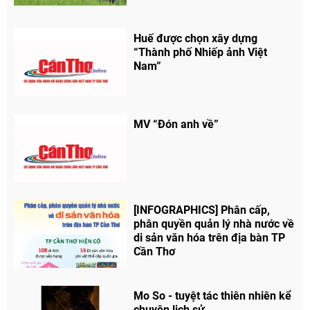
Huế được chọn xây dựng
“Thành phố Nhiếp ảnh Việt
Nam”
MV “Đón anh về”
Chia sẻ
[INFOGRAPHICS] Phân cấp,
phân quyền quản lý nhà nước về
Facebook
di sản văn hóa trên địa bàn TP
Cần Thơ
Mo So - tuyệt tác thiên nhiên kể
chuyện lịch sử