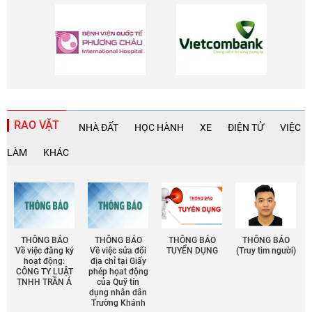
RAO VẶT
NHÀ ĐẤT
HỌC HÀNH
XE
ĐIỆN TỬ
VIỆC
LÀM
KHÁC
THÔNG BÁO
THÔNG BÁO
THÔNG BÁO
THÔNG BÁO
Về việc đăng ký
Về việc sửa đổi
TUYỂN DỤNG
(Truy tìm người)
hoạt động:
địa chỉ tại Giấy
CÔNG TY LUẬT
phép họat động
TNHH TRẦN Á
của Quỹ tín
dụng nhân dân
Trường Khánh