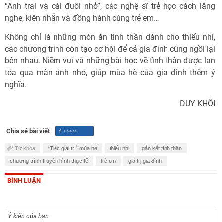
“Anh trai và cái đuôi nhỏ”, các nghệ sĩ trẻ học cách lắng
nghe, kiên nhẫn và đồng hành cùng trẻ em…
Không chỉ là những món ăn tinh thần dành cho thiếu nhi,
các chương trình còn tạo cơ hội để cả gia đình cùng ngồi lại
bên nhau. Niềm vui và những bài học về tình thân được lan
tỏa qua màn ảnh nhỏ, giúp mùa hè của gia đình thêm ý
nghĩa.
DUY KHÔI
Chia sẻ bài viết
Từ khóa
“Tiệc giải trí” mùa hè
thiếu nhi
gắn kết tình thân
chương trình truyền hình thực tế
trẻ em
giá trị gia đình
BÌNH LUẬN