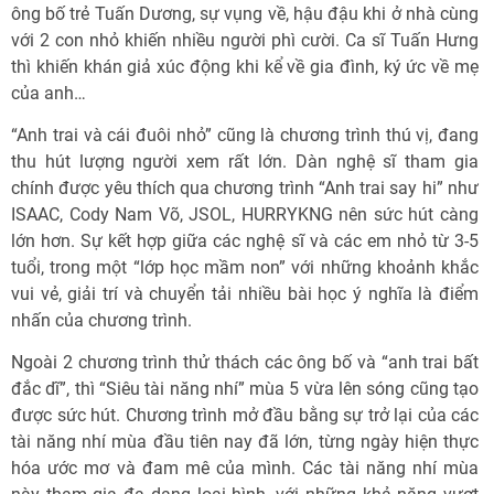
ông bố trẻ Tuấn Dương, sự vụng về, hậu đậu khi ở nhà cùng
với 2 con nhỏ khiến nhiều người phì cười. Ca sĩ Tuấn Hưng
thì khiến khán giả xúc động khi kể về gia đình, ký ức về mẹ
của anh…
“Anh trai và cái đuôi nhỏ” cũng là chương trình thú vị, đang
thu hút lượng người xem rất lớn. Dàn nghệ sĩ tham gia
chính được yêu thích qua chương trình “Anh trai say hi” như
ISAAC, Cody Nam Võ, JSOL, HURRYKNG nên sức hút càng
lớn hơn. Sự kết hợp giữa các nghệ sĩ và các em nhỏ từ 3-5
tuổi, trong một “lớp học mầm non” với những khoảnh khắc
vui vẻ, giải trí và chuyển tải nhiều bài học ý nghĩa là điểm
nhấn của chương trình.
Ngoài 2 chương trình thử thách các ông bố và “anh trai bất
đắc dĩ”, thì “Siêu tài năng nhí” mùa 5 vừa lên sóng cũng tạo
được sức hút. Chương trình mở đầu bằng sự trở lại của các
tài năng nhí mùa đầu tiên nay đã lớn, từng ngày hiện thực
hóa ước mơ và đam mê của mình. Các tài năng nhí mùa