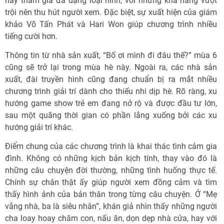
này tham gia đa dạng loại hình, với những khả năng vượt
trội nên thu hút người xem. Đặc biệt, sự xuất hiện của giám
khảo Võ Tấn Phát và Hari Won giúp chương trình nhiều
tiếng cười hơn.
Thông tin từ nhà sản xuất, “Bố ơi mình đi đâu thế?” mùa 6
cũng sẽ trở lại trong mùa hè này. Ngoài ra, các nhà sản
xuất, đài truyền hình cũng đang chuẩn bị ra mắt nhiều
chương trình giải trí dành cho thiếu nhi dịp hè. Rõ ràng, xu
hướng game show trẻ em đang nở rộ và được đầu tư lớn,
sau một quãng thời gian có phần lắng xuống bởi các xu
hướng giải trí khác.
Điểm chung của các chương trình là khai thác tình cảm gia
đình. Không có những kịch bản kịch tính, thay vào đó là
những câu chuyện đời thường, những tình huống thực tế.
Chính sự chân thật ấy giúp người xem đồng cảm và tìm
thấy hình ảnh của bản thân trong từng câu chuyện. Ở “Mẹ
vắng nhà, ba là siêu nhân”, khán giả nhìn thấy những người
cha loay hoay chăm con, nấu ăn, dọn dẹp nhà cửa, hay với