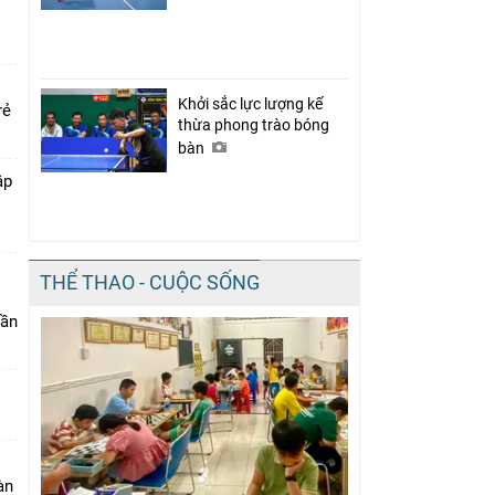
Khởi sắc lực lượng kế
rẻ
thừa phong trào bóng
bàn
ập
THỂ THAO - CUỘC SỐNG
lần
bàn