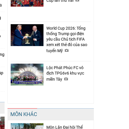
Cup lần thứ hai
g
World Cup 2026: Tổng
thống Trump gọi điện
p
yêu cầu Chủ tịch FIFA
xem xét thẻ đỏ của sao
tuyển Mỹ
óng
Lộc Phát Phúc FC vô
ập
địch TPG6v6 khu vực
miền Tây
MÔN KHÁC
Môn Lặn Đại hội Thể