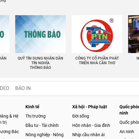
ường
 DÂN
QUỸ TÍN DỤNG NHÂN DÂN
CÔNG TY CỔ PHẦN PHÁT
N
TÍN NGHĨA
TRIỂN NHÀ CẦN THƠ
THÔNG BÁO
IDEO
BÁO IN
Kinh tế
Xã hội - Pháp luật
Quốc phòn
ninh
Đảng & Hệ
Thị trường
Đời sống
 trị
Quốc phò
Đầu tư - Tài chính
Hôn nhân - Gia đình
gương Bác
An ninh
Nông nghiệp - Nông
Nhịp cầu nhân ái