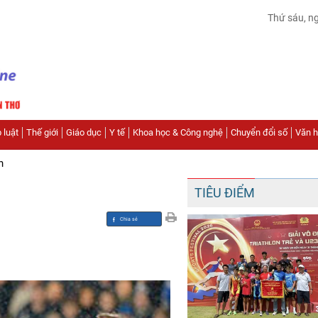
Thứ sáu, n
 luật
Thế giới
Giáo dục
Y tế
Khoa học & Công nghệ
Chuyển đổi số
Văn hó
n
TIÊU ĐIỂM