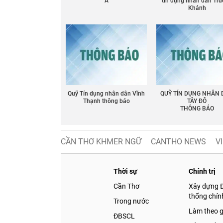
Á
tín dụng nhân dân Tr
Khánh
Chia sẻ
Facebook
Quỹ Tín dụng nhân dân Vĩnh
QUỸ TÍN DỤNG NHÂN
Thạnh thông báo
TÂY ĐÔ
THÔNG BÁO
CẦN THƠ KHMER NGỮ
CANTHO NEWS
V
Thời sự
Chính trị
Cần Thơ
Xây dựng 
thống chính
Trong nước
Làm theo 
ĐBSCL