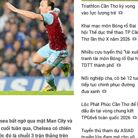
Triathlon Cần Thơ kỳ vọng
vào lực lượng trẻ
Khai mạc môn Bóng rổ Đại
hội Thể dục thể thao TP Cầ
Thơ lần thứ X năm 2026
Nhiều cựu tuyển thủ “tái xuấ
tranh tài môn Bóng rổ Đại h
TDTT thành phố
Nối nghiệp cha, cô bé 12 tu
tiếp tục chinh phục đường
đua xanh
Lộc Phát Phúc Cần Thơ để l
dấu ấn tại vòng chung kết
TPG6v6 toàn quốc 2026
lsea bất ngờ qua mặt Man City và
cuối tuần qua, Chelsea có chiến
Tuyển thủ tham dự ASIAD
c đó là chuỗi 3 trận thắng trên
truyền lửa đam mê cho võ