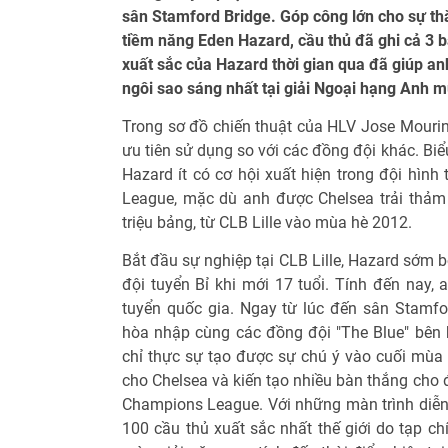
sân Stamford Bridge. Góp công lớn cho sự thă
tiềm năng Eden Hazard, cầu thủ đã ghi cả 3 b
xuất sắc của Hazard thời gian qua đã giúp a
ngôi sao sáng nhất tại giải Ngoại hạng Anh 
Trong sơ đồ chiến thuật của HLV Jose Mouri
ưu tiên sử dụng so với các đồng đội khác. Biể
Hazard ít có cơ hội xuất hiện trong đội hình
League, mặc dù anh được Chelsea trải thảm 
triệu bảng, từ CLB Lille vào mùa hè 2012.
Bắt đầu sự nghiệp tại CLB Lille, Hazard sớm b
đội tuyển Bỉ khi mới 17 tuổi. Tính đến nay,
tuyển quốc gia. Ngay từ lúc đến sân Stamf
hòa nhập cùng các đồng đội "The Blue" bên h
chỉ thực sự tạo được sự chú ý vào cuối mùa g
cho Chelsea và kiến tạo nhiều bàn thắng cho 
Champions League. Với những màn trình diễn 
100 cầu thủ xuất sắc nhất thế giới do tạp c