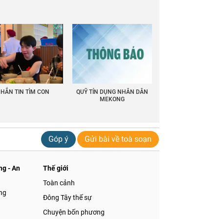
HẮN TIN TÌM CON
QUỸ TÍN DỤNG NHÂN DÂN
MEKONG
Góp ý
Gửi bài về toà soạn
g - An
Thế giới
Toàn cảnh
ng
Đông Tây thế sự
Chuyện bốn phương