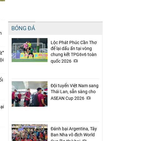
Chia sẻ
BÓNG ĐÁ
Facebook
n
Lộc Phát Phúc Cần Thơ
để lại dấu ấn tại vòng
t”
chung kết TPG6v6 toàn
ội
quốc 2026
ổi
Đội tuyển Việt Nam sang
Thái Lan, sẵn sàng cho
ASEAN Cup 2026
ại
Đánh bại Argentina, Tây
Ban Nha vô địch World