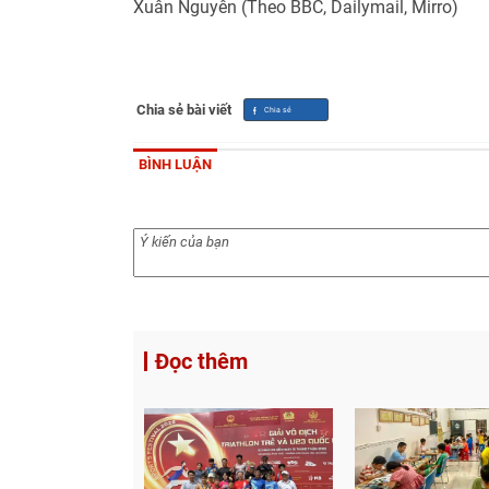
Xuân Nguyên (Theo BBC, Dailymail, Mirro)
Chia sẻ bài viết
BÌNH LUẬN
Đọc thêm