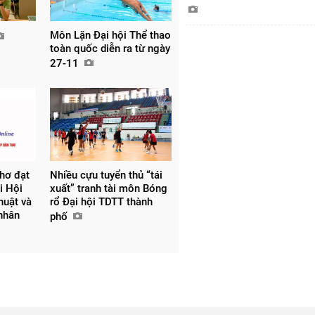
Môn Lặn Đại hội Thể thao
toàn quốc diễn ra từ ngày
27-11
hơ đạt
Nhiều cựu tuyển thủ “tái
ại Hội
xuất” tranh tài môn Bóng
huật và
rổ Đại hội TDTT thành
nhân
phố