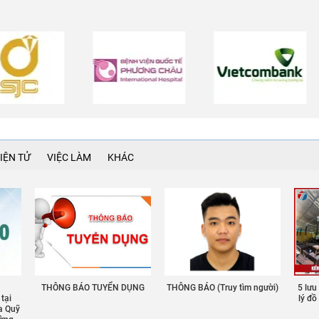
IỆN TỬ
VIỆC LÀM
KHÁC
THÔNG BÁO TUYỂN DỤNG
THÔNG BÁO (Truy tìm người)
5 lưu
 tại
lý đ
a Quỹ