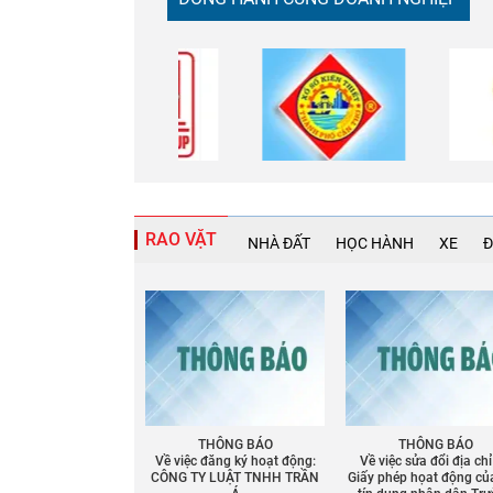
RAO VẶT
NHÀ ĐẤT
HỌC HÀNH
XE
Đ
THÔNG BÁO
THÔNG BÁO
Về việc đăng ký hoạt động:
Về việc sửa đổi địa chỉ
CÔNG TY LUẬT TNHH TRẦN
Giấy phép họat động củ