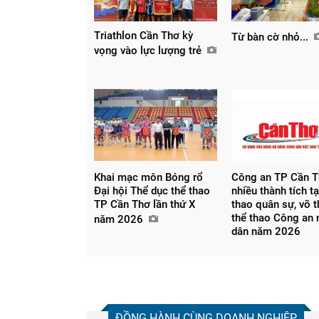
Triathlon Cần Thơ kỳ
Từ bàn cờ nhỏ...
vọng vào lực lượng trẻ
Khai mạc môn Bóng rổ
Công an TP Cần T
Đại hội Thể dục thể thao
nhiều thành tích t
TP Cần Thơ lần thứ X
thao quân sự, võ t
thể thao Công an 
năm 2026
dân năm 2026
ĐỒNG HÀNH CÙNG DOANH NGHIỆP