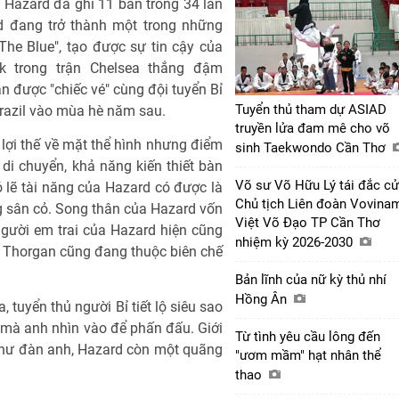
, Hazard đã ghi 11 bàn trong 34 lần
rd đang trở thành một trong những
The Blue", tạo được sự tin cậy của
ick trong trận Chelsea thắng đậm
 được "chiếc vé" cùng đội tuyển Bỉ
Tuyển thủ tham dự ASIAD
razil vào mùa hè năm sau.
truyền lửa đam mê cho võ
 lợi thế về mặt thể hình nhưng điểm
sinh Taekwondo Cần Thơ
 di chuyển, khả năng kiến thiết bàn
Võ sư Võ Hữu Lý tái đắc cử
ó lẽ tài năng của Hazard có được là
Chủ tịch Liên đoàn Vovinam
ng sân cỏ. Song thân của Hazard vốn
Việt Võ Đạo TP Cần Thơ
gười em trai của Hazard hiện cũng
nhiệm kỳ 2026-2030
m Thorgan cũng đang thuộc biên chế
Bản lĩnh của nữ kỳ thủ nhí
Hồng Ân
, tuyển thủ người Bỉ tiết lộ siêu sao
mà anh nhìn vào để phấn đấu. Giới
Từ tình yêu cầu lông đến
hư đàn anh, Hazard còn một quãng
"ươm mầm" hạt nhân thể
thao