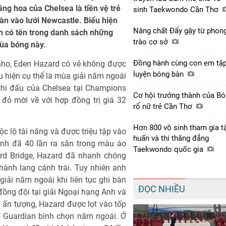
ng hoa của Chelsea là tiền vệ trẻ
sinh Taekwondo Cần Thơ
àn vào lưới Newcastle. Biểu hiện
Nâng chất Đẩy gậy từ phon
nh có tên trong danh sách những
trào cơ sở
mùa bóng này.
Đồng hành cùng con em tậ
nho, Eden Hazard có vẻ không được
luyện bóng bàn
u hiện cụ thể là mùa giải năm ngoái
 thi đấu của Chelsea tại Champions
Cơ hội trưởng thành của B
đỏ mời về với hợp đồng trị giá 32
rổ nữ trẻ Cần Thơ
Hơn 800 võ sinh tham gia t
ộc lộ tài năng và được triệu tập vào
huấn và thi thăng đẳng
 anh đã 40 lần ra sân trong màu áo
Taekwondo quốc gia
ord Bridge, Hazard đã nhanh chóng
ành lang cánh trái. Tuy nhiên anh
iải năm ngoái khi liên tục ghi bàn
ĐỌC NHIỀU
đồng đội tại giải Ngoại hạng Anh và
ấn tượng, Hazard được lọt vào tốp
hí Guardian bình chọn năm ngoái. Ở