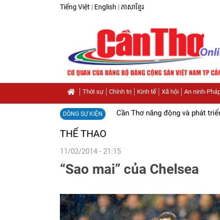
Tiếng Việt
|
English
|
ភាសាខ្មែរ
Thời sự
Chính trị
Kinh tế
Xã hội
An ninh-Pháp
Cần Thơ năng động và phát triể
DÒNG SỰ KIỆN
THỂ THAO
11/02/2014 - 21:15
“Sao mai” của Chelsea