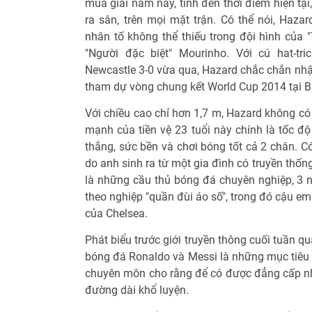
mùa giải năm nay, tính đến thời điểm hiện tại
ra sân, trên mọi mặt trận. Có thể nói, Haza
nhân tố không thể thiếu trong đội hình của "
"Người đặc biệt" Mourinho. Với cú hat-tr
Newcastle 3-0 vừa qua, Hazard chắc chắn nhận
tham dự vòng chung kết World Cup 2014 tại B
Với chiều cao chỉ hơn 1,7 m, Hazard không có
mạnh của tiền vệ 23 tuổi này chính là tốc độ
thắng, sức bền và chơi bóng tốt cả 2 chân. C
do anh sinh ra từ một gia đình có truyền thố
là những cầu thủ bóng đá chuyên nghiệp, 3 n
theo nghiệp "quần đùi áo số", trong đó cậu e
của Chelsea.
Phát biểu trước giới truyền thông cuối tuần qua
bóng đá Ronaldo và Messi là những mục tiêu 
chuyên môn cho rằng để có được đẳng cấp n
đường dài khổ luyện.