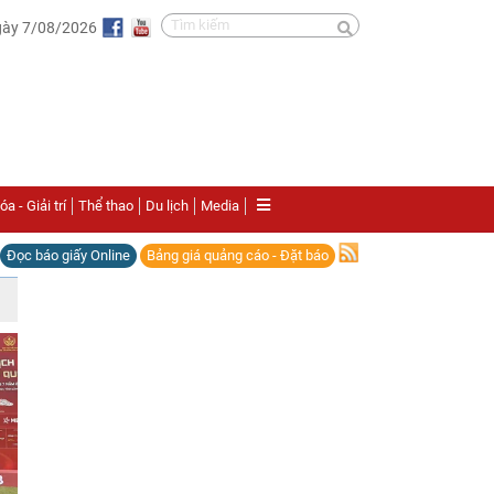
gày 7/08/2026
a - Giải trí
Thể thao
Du lịch
Media
Đọc báo giấy Online
Bảng giá quảng cáo - Đặt báo