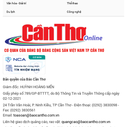
Văn hóa - Giải trí
Thể thao
Du lịch
Công nghệ
Bản quyền của Báo Cần Thơ
Giám đốc: HUỲNH HOÀNG MẾN
Giấy phép số 789/GP-BTTTT, do Bộ Thông Tin và Truyền Thông cấp ngày
02-12-2021
24 Trần Văn Hoài, P. Ninh Kiều, TP Cần Thơ - Điện thoại: (0292) 3830098 -
Fax: (0292) 3830561
Email:
toasoan@baocantho.com.vn
Liên hệ giao dịch quảng cáo, rao vặt:
quangcao@baocantho.com.vn