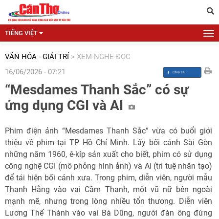
TIẾNG VIỆT
VĂN HÓA - GIẢI TRÍ
>
XEM-NGHE-ĐỌC
16/06/2026 - 07:21
“Mesdames Thanh Sắc” có sự
ứng dụng CGI và AI
Phim điện ảnh “Mesdames Thanh Sắc” vừa có buổi giới
thiệu về phim tại TP Hồ Chí Minh. Lấy bối cảnh Sài Gòn
những năm 1960, ê-kíp sản xuất cho biết, phim có sử dụng
công nghệ CGI (mô phỏng hình ảnh) và AI (trí tuệ nhân tạo)
để tái hiện bối cảnh xưa. Trong phim, diễn viên, người mẫu
Thanh Hằng vào vai Cầm Thanh, một vũ nữ bên ngoài
mạnh mẽ, nhưng trong lòng nhiều tổn thương. Diễn viên
Lương Thế Thành vào vai Bá Dũng, người đàn ông đứng