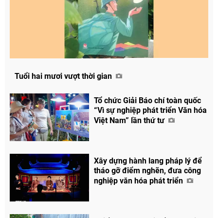
Tuổi hai mươi vượt thời gian
Tổ chức Giải Báo chí toàn quốc
Chia sẻ
“Vì sự nghiệp phát triển Văn hóa
Việt Nam” lần thứ tư
Facebook
Xây dựng hành lang pháp lý để
tháo gỡ điểm nghẽn, đưa công
nghiệp văn hóa phát triển