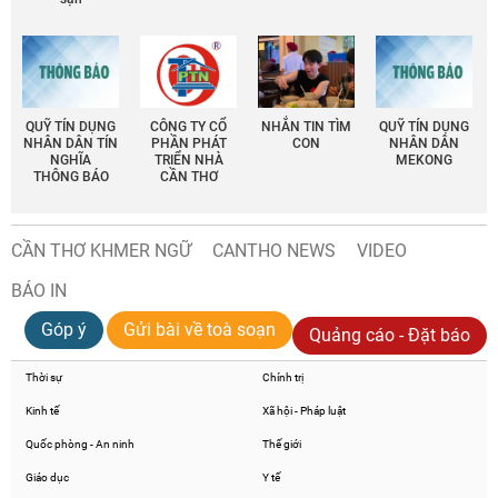
QUỸ TÍN DỤNG
CÔNG TY CỔ
NHẮN TIN TÌM
QUỸ TÍN DỤNG
NHÂN DÂN TÍN
PHẦN PHÁT
CON
NHÂN DÂN
NGHĨA
TRIỂN NHÀ
MEKONG
THÔNG BÁO
CẦN THƠ
CẦN THƠ KHMER NGỮ
CANTHO NEWS
VIDEO
BÁO IN
Góp ý
Gửi bài về toà soạn
Quảng cáo - Đặt báo
Thời sự
Chính trị
Kinh tế
Xã hội - Pháp luật
Quốc phòng - An ninh
Thế giới
Giáo dục
Y tế