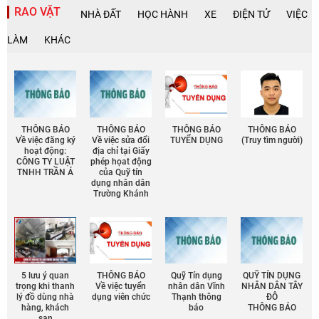
RAO VẶT
NHÀ ĐẤT
HỌC HÀNH
XE
ĐIỆN TỬ
VIỆC
LÀM
KHÁC
THÔNG BÁO
THÔNG BÁO
THÔNG BÁO
THÔNG BÁO
Về việc đăng ký
Về việc sửa đổi
TUYỂN DỤNG
(Truy tìm người)
hoạt động:
địa chỉ tại Giấy
CÔNG TY LUẬT
phép họat động
TNHH TRẦN Á
của Quỹ tín
dụng nhân dân
Trường Khánh
5 lưu ý quan
THÔNG BÁO
Quỹ Tín dụng
QUỸ TÍN DỤNG
trọng khi thanh
Về việc tuyển
nhân dân Vĩnh
NHÂN DÂN TÂY
lý đồ dùng nhà
dụng viên chức
Thạnh thông
ĐÔ
hàng, khách
báo
THÔNG BÁO
sạn