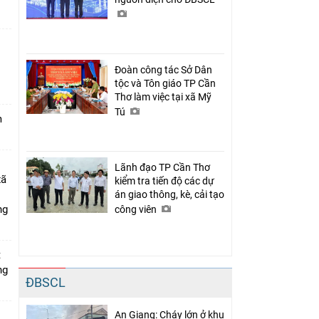
Đoàn công tác Sở Dân
n
tộc và Tôn giáo TP Cần
Thơ làm việc tại xã Mỹ
Tú
m
Lãnh đạo TP Cần Thơ
xã
kiểm tra tiến độ các dự
án giao thông, kè, cải tạo
ng
công viên
t
ng
ĐBSCL
An Giang: Cháy lớn ở khu