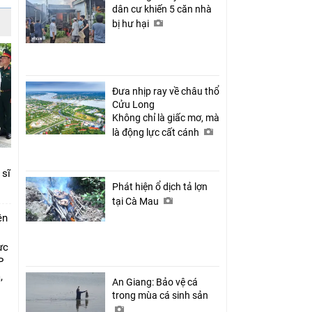
dân cư khiến 5 căn nhà
bị hư hại
Đưa nhịp ray về châu thổ
Cửu Long
Không chỉ là giấc mơ, mà
là động lực cất cánh
 sĩ
Phát hiện ổ dịch tả lợn
tại Cà Mau
ên
ực
P
,
An Giang: Bảo vệ cá
i
trong mùa cá sinh sản