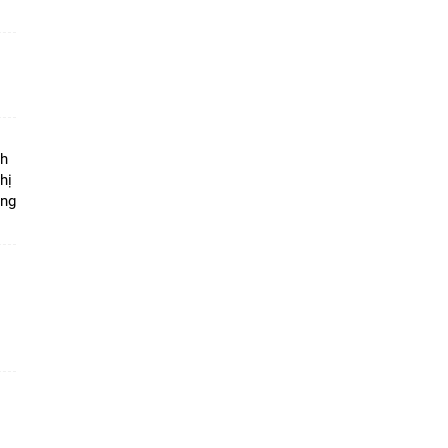
ộ
nh
hị
ọng