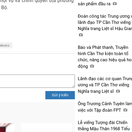
 nội vụ và chính quyền địa phương
sản phẩm đầu ra
 Bộ.
Đoàn công tác Trung ương 
lãnh đạo TP Cần Thơ viếng
Nghĩa trang Liệt sĩ Hậu Gi
Mexico
Báo và Phát thanh, Truyền
hình Cần Thơ kiện toàn tổ
chức, nâng cao hiệu quả ho
động
Lãnh đạo các cơ quan Trun
ương và TP Cần Thơ viếng
Nghĩa trang Liệt sĩ
Gửi ý kiến
Ông Trương Cảnh Tuyên là
việc với Tập đoàn FPT
Lễ viếng Tượng đài Chiến
thắng Mậu Thân 1968 Tiểu