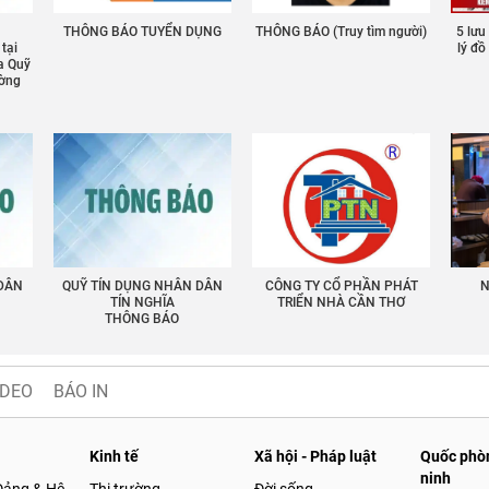
THÔNG BÁO TUYỂN DỤNG
THÔNG BÁO (Truy tìm người)
5 lưu
 tại
lý đ
a Quỹ
ường
 DÂN
QUỸ TÍN DỤNG NHÂN DÂN
CÔNG TY CỔ PHẦN PHÁT
N
TÍN NGHĨA
TRIỂN NHÀ CẦN THƠ
THÔNG BÁO
IDEO
BÁO IN
Kinh tế
Xã hội - Pháp luật
Quốc phòn
ninh
Đảng & Hệ
Thị trường
Đời sống