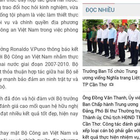
 trao đổi học hỏi kinh nghiệm, vừa
ĐỌC NHIỀU
ng tội phạm là việc làm thiết thực
i vụ và chính quyền địa phương
Công an Việt Nam trong việc phòng
ưởng Ronaldo V.Puno thông báo kết
với Bộ Công an Việt Nam nhằm thực
hai nước giai đoạn 2007-2010. Bộ
Trưởng Ban Tổ chức Trung
t thỏa thuận hợp tác giữa hai Bộ sẽ
ương viếng Nghĩa trang Liệt
ẩy mạnh bảo đảm an ninh trật tự và
TP Cần Thơ
bộ.
Ông Đồng Văn Thanh, Ủy vi
h đã đón và hội đàm với Bộ trưởng
Ban Chấp hành Trung ương
 đánh giá cao mối quan hệ hữu nghị
Đảng, Phó Bí thư Thường tr
đạt nhiều kết quả tốt đẹp, hiện nay
Thành ủy, Chủ tịch HĐND T
Cần Thơ: Công tác đánh giá
xếp loại cán bộ phải gắn vớ
thay mặt Bộ Công an Việt Nam và
kết quả thực hiện nhiệm vụ,