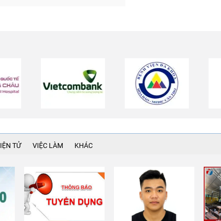
IỆN TỬ
VIỆC LÀM
KHÁC