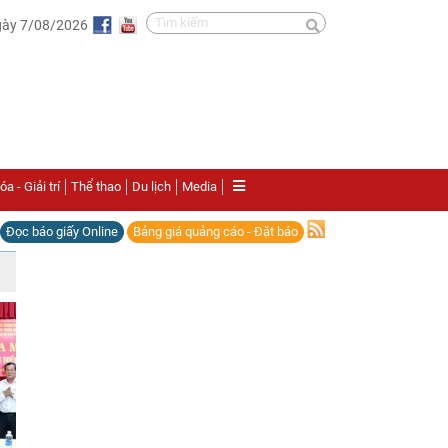
gày 7/08/2026
a - Giải trí
Thể thao
Du lịch
Media
Đọc báo giấy Online
Bảng giá quảng cáo - Đặt báo