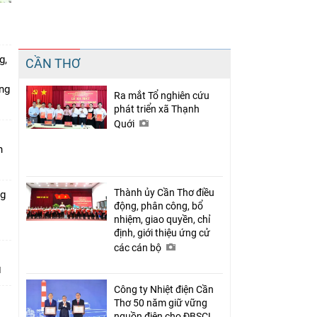
Chia sẻ
g,
CẦN THƠ
Facebook
ứng
Ra mắt Tổ nghiên cứu
phát triển xã Thạnh
Quới
n
Thành ủy Cần Thơ điều
ng
động, phân công, bổ
nhiệm, giao quyền, chỉ
định, giới thiệu ứng cử
các cán bộ
Công ty Nhiệt điện Cần
Thơ 50 năm giữ vững
nguồn điện cho ĐBSCL