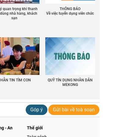
 ý quan trọng khi thanh
THÔNG BÁO
ồ dùng nhà hàng, khách
Về việc tuyển dụng viên chức
sạn
HẮN TIN TÌM CON
QUỸ TÍN DỤNG NHÂN DÂN
MEKONG
Góp ý
Gửi bài về toà soạn
g - An
Thế giới
Toàn cảnh