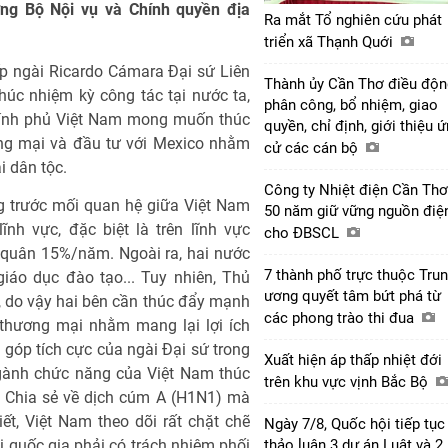
ng Bộ Nội vụ và Chính quyền địa
Ra mắt Tổ nghiên cứu phát
triển xã Thạnh Quới
iếp ngài Ricardo Cámara Đại sứ Liên
Thành ủy Cần Thơ điều độn
húc nhiệm kỳ công tác tại nước ta,
phân công, bổ nhiệm, giao
ính phủ Việt Nam mong muốn thúc
quyền, chỉ định, giới thiệu 
ng mại và đầu tư với Mexico nhằm
cử các cán bộ
i dân tộc.
Công ty Nhiệt điện Cần Thơ
 trước mối quan hệ giữa Việt Nam
50 năm giữ vững nguồn điệ
ĩnh vực, đặc biệt là trên lĩnh vực
cho ĐBSCL
 quân 15%/năm. Ngoài ra, hai nước
7 thành phố trực thuộc Tru
giáo dục đào tạo... Tuy nhiên, Thủ
ương quyết tâm bứt phá từ
n, do vậy hai bên cần thúc đẩy mạnh
các phong trào thi đua
thương mại nhằm mang lại lợi ích
góp tích cực của ngài Đại sứ trong
Xuất hiện áp thấp nhiệt đới
ngành chức năng của Việt Nam thúc
trên khu vực vịnh Bắc Bộ
... Chia sẻ về dịch cúm A (H1N1) mà
t, Việt Nam theo dõi rất chặt chẽ
Ngày 7/8, Quốc hội tiếp tục
i quốc gia phải có trách nhiệm phối
thảo luận 3 dự án Luật và 2