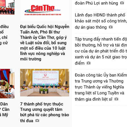
đoàn Phú Lợi anh hùng
Lãnh đạo HĐND thành phố
khảo sát một số công trình,
 điều
Đại biểu Quốc hội Nguyễn
dự án giao thông
bổ
Tuấn Anh, Phó Bí thư
 chỉ
Thành ủy Cần Thơ, góp ý
Tập trung đẩy nhanh tiến đ
ng cử
về Luật sửa đổi, bổ sung
bồi thường, hỗ trợ và tái đị
một số điều của 10 luật
cư của dự án phát triển đô t
lĩnh vực nông nghiệp và
xanh và dự án 5 nút giao tr
môi trường
điểm
Đoàn công tác Ủy ban Kiểm
tra Trung ương và Thường
trực Thành ủy viếng Nghĩa
trang liệt sĩ Long Tuyền và
thăm gia đình liệt sĩ
 Dân
7 thành phố trực thuộc
P Cần
Trung ương quyết tâm
xã Mỹ
bứt phá từ các phong trào
thi đua