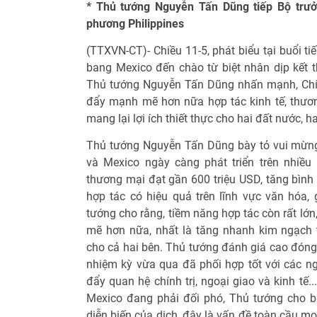
* Thủ tướng Nguyễn Tấn Dũng tiếp Bộ trưở
phương Philippines
(TTXVN-CT)- Chiều 11-5, phát biểu tại buổi t
bang Mexico đến chào từ biệt nhân dịp kết t
Thủ tướng Nguyễn Tấn Dũng nhấn mạnh, Ch
đẩy mạnh mẽ hơn nữa hợp tác kinh tế, thươ
mang lại lợi ích thiết thực cho hai đất nước, ha
Thủ tướng Nguyễn Tấn Dũng bày tỏ vui mừng
và Mexico ngày càng phát triển trên nhiều l
thương mại đạt gần 600 triệu USD, tăng bình
hợp tác có hiệu quả trên lĩnh vực văn hóa, 
tướng cho rằng, tiềm năng hợp tác còn rất lớ
mẽ hơn nữa, nhất là tăng nhanh kim ngạch 
cho cả hai bên. Thủ tướng đánh giá cao đóng 
nhiệm kỳ vừa qua đã phối hợp tốt với các 
đẩy quan hệ chính trị, ngoại giao và kinh tế
Mexico đang phải đối phó, Thủ tướng cho biế
diễn biến của dịch, đây là vấn đề toàn cầu mọ