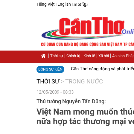
Tiếng Việt
|
English
|
ភាសាខ្មែរ
Thời sự
Chính trị
Kinh tế
Xã hội
An ninh-Pháp
Cần Thơ năng động và phát triể
DÒNG SỰ KIỆN
THỜI SỰ
>
TRONG NƯỚC
12/05/2009 - 08:33
Thủ tướng Nguyễn Tấn Dũng:
Việt Nam mong muốn thú
nữa hợp tác thương mại v