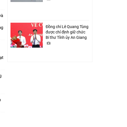
và
Đồng chí Lê Quang Tùng
ang
được chỉ định giữ chức
Bí thư Tỉnh ủy An Giang
ạt
g
m