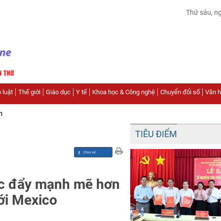
Thứ sáu, n
 luật
Thế giới
Giáo dục
Y tế
Khoa học & Công nghệ
Chuyển đổi số
Văn hó
n
TIÊU ĐIỂM
c đẩy mạnh mẽ hơn
ới Mexico