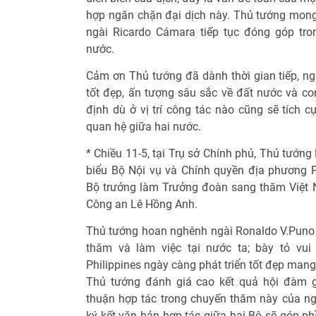
hợp ngăn chặn đại dịch này. Thủ tướng mon
ngài Ricardo Cámara tiếp tục đóng góp tro
nước.
Cảm ơn Thủ tướng đã dành thời gian tiếp, ng
tốt đẹp, ấn tượng sâu sắc về đất nước và co
định dù ở vị trí công tác nào cũng sẽ tích 
quan hệ giữa hai nước.
* Chiều 11-5, tại Trụ sở Chính phủ, Thủ tướn
biểu Bộ Nội vụ và Chính quyền địa phương P
Bộ trưởng làm Trưởng đoàn sang thăm Việt 
Công an Lê Hồng Anh.
Thủ tướng hoan nghênh ngài Ronaldo V.Puno 
thăm và làm việc tại nước ta; bày tỏ vu
Philippines ngày càng phát triển tốt đẹp mang l
Thủ tướng đánh giá cao kết quả hội đàm g
thuận hợp tác trong chuyến thăm này của ngà
ký kết văn bản hợp tác giữa hai Bộ sẽ góp ph