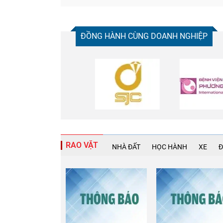
ĐỒNG HÀNH CÙNG DOANH NGHIỆP
RAO VẶT
NHÀ ĐẤT
HỌC HÀNH
XE
Đ