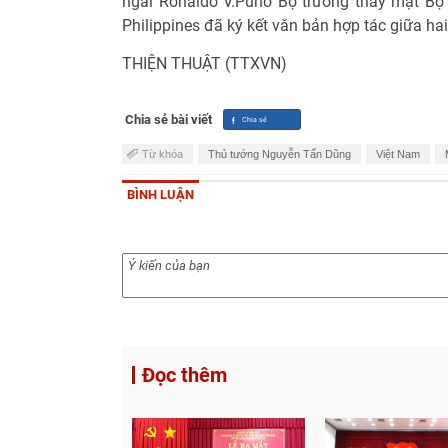
ngài Ronaldo V.Puno Bộ trưởng thay mặt Bộ
Philippines đã ký kết văn bản hợp tác giữa hai
THIỆN THUẬT (TTXVN)
Chia sẻ bài viết
Từ khóa
Thủ tướng Nguyễn Tấn Dũng
Việt Nam
BÌNH LUẬN
Đọc thêm