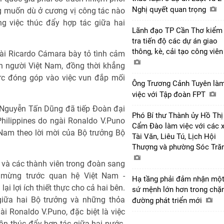
Nghị quyết quan trọng
g muốn dù ở cương vị công tác nào
ng việc thúc đẩy hợp tác giữa hai
Lãnh đạo TP Cần Thơ kiểm
tra tiến độ các dự án giao
thông, kè, cải tạo công viê
ài Ricardo Cámara bày tỏ tình cảm
n người Việt Nam, đồng thời khẳng
cực đóng góp vào việc vun đắp mối
Ông Trương Cảnh Tuyên là
việc với Tập đoàn FPT
g Nguyễn Tấn Dũng đã tiếp Đoàn đại
Phó Bí thư Thành ủy Hồ Thị
hilippines do ngài Ronaldo V.Puno
Cẩm Đào làm việc với các 
Nam theo lời mời của Bộ trưởng Bộ
Tài Văn, Liêu Tú, Lịch Hội
Thượng và phường Sóc Tră
và các thành viên trong đoàn sang
i mừng trước quan hệ Việt Nam -
Hạ tầng phải đảm nhận mộ
ại lợi ích thiết thực cho cả hai bên.
sứ mệnh lớn hơn trong chặ
iữa hai Bộ trưởng và những thỏa
đường phát triển mới
i Ronaldo V.Puno, đặc biệt là việc
ần thúc đẩy hợp tác giữa hai nước.