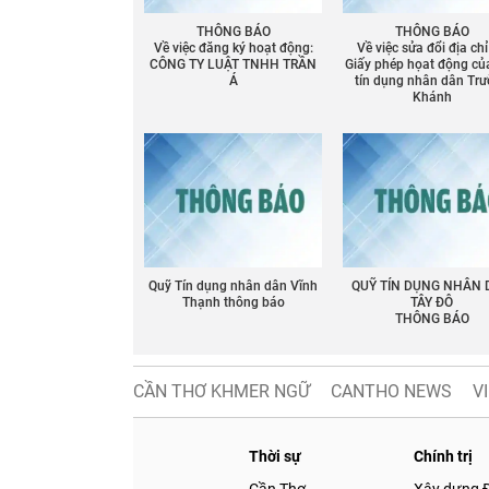
THÔNG BÁO
THÔNG BÁO
Về việc đăng ký hoạt động:
Về việc sửa đổi địa chỉ
Chia sẻ
CÔNG TY LUẬT TNHH TRẦN
Giấy phép họat động củ
Á
tín dụng nhân dân Tr
Facebook
Khánh
Quỹ Tín dụng nhân dân Vĩnh
QUỸ TÍN DỤNG NHÂN
Thạnh thông báo
TÂY ĐÔ
THÔNG BÁO
CẦN THƠ KHMER NGỮ
CANTHO NEWS
V
Thời sự
Chính trị
Cần Thơ
Xây dựng 