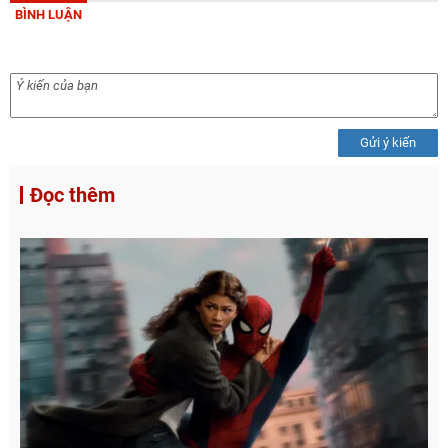
BÌNH LUẬN
Gửi ý kiến
Đọc thêm