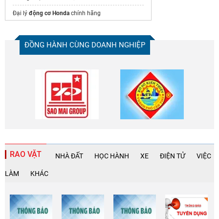
Đại lý
động cơ Honda
chính hãng
Nguồn cập nhật giá vàng
ĐỒNG HÀNH CÙNG DOANH NGHIỆP
Megaline
Máy phát điện 10kw
Máy phát điện 3 pha
RAO VẶT
NHÀ ĐẤT
HỌC HÀNH
XE
ĐIỆN TỬ
VIỆC
LÀM
KHÁC