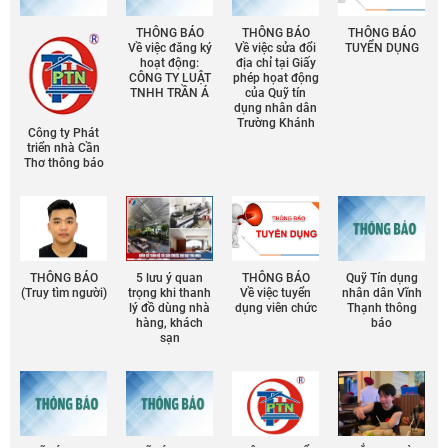
THÔNG BÁO
THÔNG BÁO
THÔNG BÁO
Về việc đăng ký
Về việc sửa đổi
TUYỂN DỤNG
hoạt động:
địa chỉ tại Giấy
CÔNG TY LUẬT
phép họat động
TNHH TRẦN Á
của Quỹ tín
dụng nhân dân
Trường Khánh
Công ty Phát
triển nhà Cần
Thơ thông báo
THÔNG BÁO
5 lưu ý quan
THÔNG BÁO
Quỹ Tín dụng
(Truy tìm người)
trọng khi thanh
Về việc tuyển
nhân dân Vĩnh
lý đồ dùng nhà
dụng viên chức
Thạnh thông
hàng, khách
báo
sạn