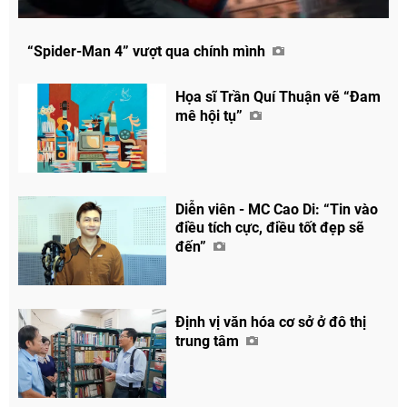
“Spider-Man 4” vượt qua chính mình
Họa sĩ Trần Quí Thuận vẽ “Đam
mê hội tụ”
Diễn viên - MC Cao Di: “Tin vào
điều tích cực, điều tốt đẹp sẽ
đến”
Định vị văn hóa cơ sở ở đô thị
trung tâm