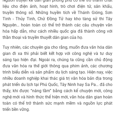
Nguồn truyện kể dân gian phong phú có thể trở thành chất
liệu cho điện ảnh, hoạt hình, trò chơi điện tử, sân khấu,
truyền thông số. Những huyền tích về Thánh Gióng, Sơn
Tinh - Thủy Tinh, Chử Đồng Tử hay kho tàng sử thi Tây
Nguyên… hoàn toàn có thể trở thành các câu chuyện văn
hóa hấp dẫn, như cách nhiều quốc gia đã thành công với
thần thoại và truyền thuyết dân gian của họ.
Tuy nhiên, các chuyên gia cho rằng, muốn đưa văn hóa dân
gian đi xa thì phải biết kết hợp với công nghệ và tư duy
sáng tạo hiện đại. Ngoài ra, chúng ta cũng cần chủ động
đưa văn hóa ra thế giới thông qua phim ảnh, các chương
trình biểu diễn và sản phẩm du lịch sáng tạo. Hiện nay, việc
nhiều doanh nghiệp khai thác giá trị văn hóa bản địa trong
phát triển du lịch tại Phú Quốc, Tây Ninh hay Sa Pa… đã cho
thấy, khi được “nâng tầm” bằng cách kể chuyện mới, công
nghệ mới và hình thức thể hiện mới, văn hóa dân gian hoàn
toàn có thể trở thành sức mạnh mềm và nguồn lực phát
triển bền vững.