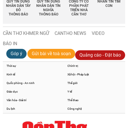
QUỸ TÍN DỤNG
QUỸ TÍN DỤNG
CÔNG TY CỔ
NHẮN TIN TÌM
NHÂN DÂN TÂY
NHÂN DÂN TÍN
PHẦN PHÁT
CON
ĐÔ
NGHĨA
TRIỂN NHÀ
THÔNG BÁO
THÔNG BÁO
CẦN THƠ
CẦN THƠ KHMER NGỮ
CANTHO NEWS
VIDEO
BÁO IN
Góp ý
Gửi bài về toà soạn
Quảng cáo - Đặt báo
Thời sự
Chính trị
Kinh tế
Xã hội - Pháp luật
Quốc phòng - An ninh
Thế giới
Giáo dục
Y tế
Văn hóa - Giải trí
Thể thao
Du lịch
Công nghệ