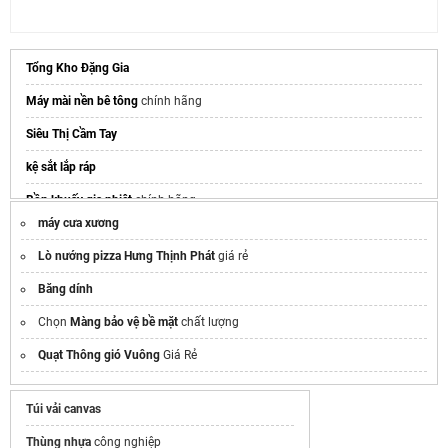
Tổng Kho Đặng Gia
Máy mài nền bê tông
chính hãng
Siêu Thị Cầm Tay
kệ sắt lắp ráp
Bồn khuấy gia nhiệt
chính hãng
máy cưa xương
Cty Thời Vận
Nhuacongnghiepthoidung.com
Lò nướng pizza Hưng Thịnh Phát
giá rẻ
Chia sẻ
Máy đóng gói
Băng dính
Facebook
mua
lốp xe nâng
giá rẻ
Chọn
Màng bảo vệ bề mặt
chất lượng
bột đá CaCO3 phủ
Quạt Thông gió Vuông
Giá Rẻ
Hồ sơ năng lực
AutoVTS
autovts.com
Báo giá
Van cổ hút máy nén khí
chính hãng
Túi vải canvas
Thùng nhựa
công nghiệp