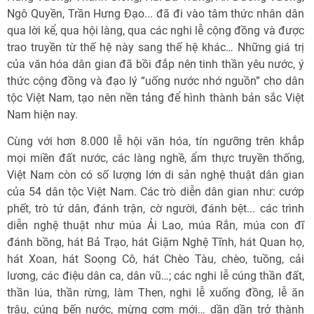
Ngô Quyền, Trần Hưng Đạo... đã đi vào tâm thức nhân dân
qua lời kể, qua hội làng, qua các nghi lễ cộng đồng và được
trao truyền từ thế hệ này sang thế hệ khác… Những giá trị
của văn hóa dân gian đã bồi đắp nên tinh thần yêu nước, ý
thức cộng đồng và đạo lý “uống nước nhớ nguồn” cho dân
tộc Việt Nam, tạo nên nền tảng để hình thành bản sắc Việt
Nam hiện nay.
Cùng với hơn 8.000 lễ hội văn hóa, tín ngưỡng trên khắp
mọi miền đất nước, các làng nghề, ẩm thực truyền thống,
Việt Nam còn có số lượng lớn di sản nghệ thuật dân gian
của 54 dân tộc Việt Nam. Các trò diễn dân gian như: cướp
phết, trò tứ dân, đánh trận, cờ người, đánh bệt... các trình
diễn nghệ thuật như múa Ải Lao, múa Rắn, múa con đĩ
đánh bồng, hát Bả Trạo, hát Giặm Nghệ Tĩnh, hát Quan họ,
hát Xoan, hát Soọng Cô, hát Chèo Tàu, chèo, tuồng, cải
lương, các điệu dân ca, dân vũ…; các nghi lễ cúng thần đất,
thần lúa, thần rừng, làm Then, nghi lễ xuống đồng, lễ ăn
trâu, cúng bến nước, mừng cơm mới… dần dần trở thành