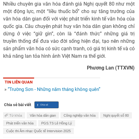
Nhiều chuyên gia văn hóa đánh giá Nghị quyết 80 như một
một động lực, một “liều thuốc bổ” cho sự tăng trưởng của
văn hóa dân gian đối với việc phát triển kinh tế văn hóa của
quốc gia. Câu chuyện phát huy văn hóa dân gian không chỉ
dừng ở việc “giữ gìn”, còn là “đánh thức” những giá trị
truyền thống để đưa vào đời sống hiện đại, tạo nên những
sản phẩm văn hóa có sức cạnh tranh, có giá trị kinh tế và có
khả năng lan tỏa hình ảnh Việt Nam ra thế giới.
Phương Lan (TTXVN)
TIN LIÊN QUAN
»
“Trường Sơn - Những năm tháng không quên”
Chia sẻ bài viết
Từ khóa
Văn hóa dân gian
Công nghiệp văn hóa
Nghị quyết số 80
Phát triển văn hóa
PGS.TS Lê Hồng Lý
Cuộc thi Âm nhạc Quốc tế Intervision 2025