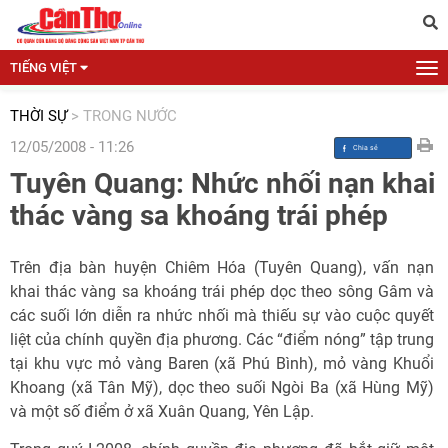
TIẾNG VIỆT
THỜI SỰ
>
TRONG NƯỚC
12/05/2008 - 11:26
Tuyên Quang: Nhức nhối nạn khai
thác vàng sa khoáng trái phép
Trên địa bàn huyện Chiêm Hóa (Tuyên Quang), vấn nạn
khai thác vàng sa khoáng trái phép dọc theo sông Gâm và
các suối lớn diễn ra nhức nhối mà thiếu sự vào cuộc quyết
liệt của chính quyền địa phương. Các “điểm nóng” tập trung
tại khu vực mỏ vàng Baren (xã Phú Bình), mỏ vàng Khuổi
Khoang (xã Tân Mỹ), dọc theo suối Ngòi Ba (xã Hùng Mỹ)
và một số điểm ở xã Xuân Quang, Yên Lập.