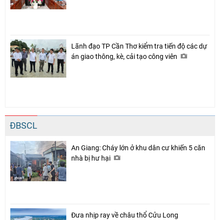
Lãnh đạo TP Cần Thơ kiểm tra tiến độ các dự
án giao thông, kè, cải tạo công viên
ĐBSCL
An Giang: Cháy lớn ở khu dân cư khiến 5 căn
nhà bị hư hại
Đưa nhịp ray về châu thổ Cửu Long