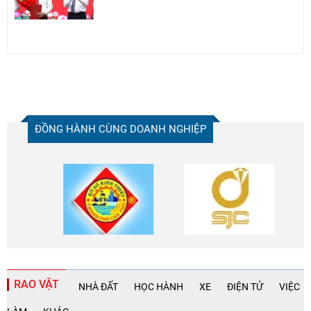
ĐỒNG HÀNH CÙNG DOANH NGHIỆP
RAO VẶT
NHÀ ĐẤT
HỌC HÀNH
XE
ĐIỆN TỬ
VIỆC