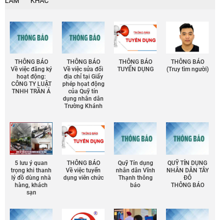
LÀM
KHÁC
THÔNG BÁO
THÔNG BÁO
THÔNG BÁO
THÔNG BÁO
Về việc đăng ký
Về việc sửa đổi
TUYỂN DỤNG
(Truy tìm người)
hoạt động:
địa chỉ tại Giấy
CÔNG TY LUẬT
phép họat động
TNHH TRẦN Á
của Quỹ tín
dụng nhân dân
Trường Khánh
5 lưu ý quan
THÔNG BÁO
Quỹ Tín dụng
QUỸ TÍN DỤNG
trọng khi thanh
Về việc tuyển
nhân dân Vĩnh
NHÂN DÂN TÂY
lý đồ dùng nhà
dụng viên chức
Thạnh thông
ĐÔ
hàng, khách
báo
THÔNG BÁO
sạn