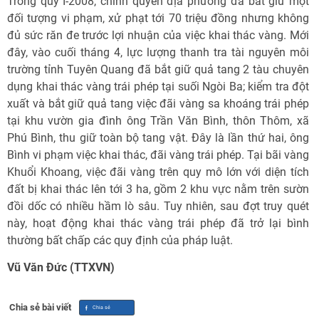
Trong quý I-2008, chính quyền địa phương đã bắt giữ một
đối tượng vi phạm, xử phạt tới 70 triệu đồng nhưng không
đủ sức răn đe trước lợi nhuận của việc khai thác vàng. Mới
đây, vào cuối tháng 4, lực lượng thanh tra tài nguyên môi
trường tỉnh Tuyên Quang đã bắt giữ quả tang 2 tàu chuyên
dụng khai thác vàng trái phép tại suối Ngòi Ba; kiểm tra đột
xuất và bắt giữ quả tang việc đãi vàng sa khoáng trái phép
tại khu vườn gia đình ông Trần Văn Bình, thôn Thôm, xã
Phú Bình, thu giữ toàn bộ tang vật. Đây là lần thứ hai, ông
Bình vi phạm việc khai thác, đãi vàng trái phép. Tại bãi vàng
Khuổi Khoang, việc đãi vàng trên quy mô lớn với diện tích
đất bị khai thác lên tới 3 ha, gồm 2 khu vực nằm trên sườn
đồi dốc có nhiều hầm lò sâu. Tuy nhiên, sau đợt truy quét
này, hoạt động khai thác vàng trái phép đã trở lại bình
thường bất chấp các quy định của pháp luật.
Vũ Văn Đức (TTXVN)
Chia sẻ bài viết