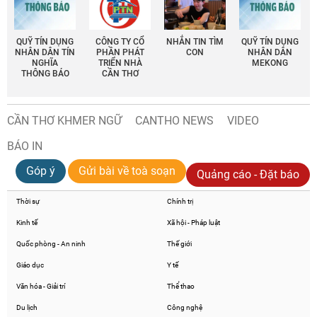
QUỸ TÍN DỤNG
CÔNG TY CỔ
NHẮN TIN TÌM
QUỸ TÍN DỤNG
NHÂN DÂN TÍN
PHẦN PHÁT
CON
NHÂN DÂN
NGHĨA
TRIỂN NHÀ
MEKONG
THÔNG BÁO
CẦN THƠ
CẦN THƠ KHMER NGỮ
CANTHO NEWS
VIDEO
BÁO IN
Góp ý
Gửi bài về toà soạn
Quảng cáo - Đặt báo
Thời sự
Chính trị
Kinh tế
Xã hội - Pháp luật
Quốc phòng - An ninh
Thế giới
Giáo dục
Y tế
Văn hóa - Giải trí
Thể thao
Du lịch
Công nghệ